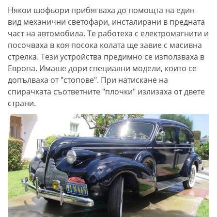
Някои шофьори прибягваха до помощта на един
вид механични светофари, инсталирани в предната
част на автомобила. Те работеха с електромагнити и
посочваха в коя посока колата ще завие с масивна
стрелка. Тези устройства предимно се използваха в
Европа. Имаше дори специални модели, които се
допълваха от "стопове". При натискане на
спирачката съответните "плочки" излизаха от двете
страни.