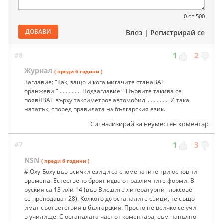
0
от 500
ДОБАВИ
Влез
|
Регистрирай се
#8
1
2
Журнал
( преди 6 години )
Заглавие: "Как, защо и кога мигачите станаВАТ
оранжеви."............... Подзаглавие: "Първите такива се
появЯВАТ върху таксиметров автомобил". ............ И така
нататък, според правилата на българския език.
Сигнализирай за неуместен коментар
#7
1
3
NSN
( преди 6 години )
# Оху-Боху във всички езици са споменатите три основни
времена. Естествено броят идва от различните форми. В
руския са 13 или 14 (във Висшите литературни глоксове
се преподават 28). Колкото до останалите езици, те също
имат съответствия в българския. Просто не всичко се учи
в училище. С останалата част от коментара, съм напълно