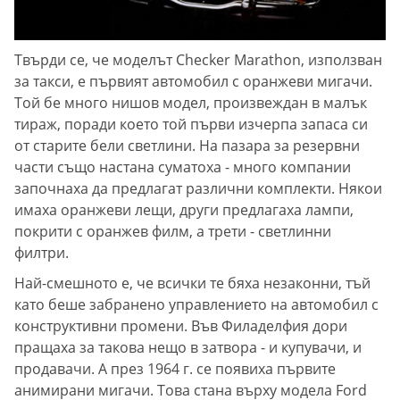
Твърди се, че моделът Checker Marathon, използван
за такси, е първият автомобил с оранжеви мигачи.
Той бе много нишов модел, произвеждан в малък
тираж, поради което той първи изчерпа запаса си
от старите бели светлини. На пазара за резервни
части също настана суматоха - много компании
започнаха да предлагат различни комплекти. Някои
имаха оранжеви лещи, други предлагаха лампи,
покрити с оранжев филм, а трети - светлинни
филтри.
Най-смешното е, че всички те бяха незаконни, тъй
като беше забранено управлението на автомобил с
конструктивни промени. Във Филаделфия дори
пращаха за такова нещо в затвора - и купувачи, и
продавачи. А през 1964 г. се появиха първите
анимирани мигачи. Това стана върху модела Ford