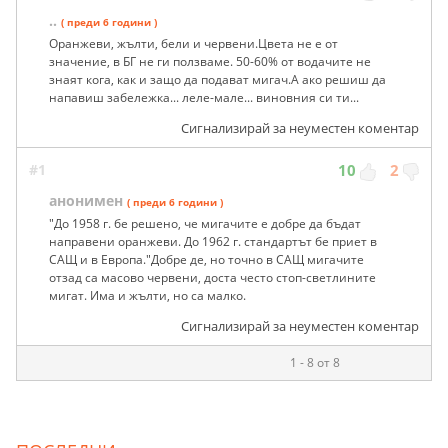
..
( преди 6 години )
Оранжеви, жълти, бели и червени.Цвета не е от
значение, в БГ не ги ползваме. 50-60% от водачите не
знаят кога, как и защо да подават мигач.А ако решиш да
напавиш забележка... леле-мале... виновния си ти...
Сигнализирай за неуместен коментар
#1
10
2
анонимен
( преди 6 години )
"До 1958 г. бе решено, че мигачите е добре да бъдат
направени оранжеви. До 1962 г. стандартът бе приет в
САЩ и в Европа."Добре де, но точно в САЩ мигачите
отзад са масово червени, доста често стоп-светлините
мигат. Има и жълти, но са малко.
Сигнализирай за неуместен коментар
1 - 8 от 8