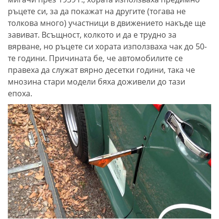
ръцете си, за да покажат на другите (тогава не
толкова много) участници в движението накъде ще
завиват. Всъщност, колкото и да е трудно за
вярване, но ръцете си хората използваха чак до 50-
те години. Причината бе, че автомобилите се
правеха да служат вярно десетки години, така че
мнозина стари модели бяха доживели до тази
епоха.