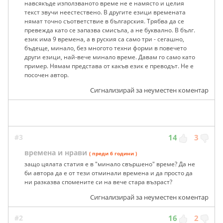
навсякъде използваното време не е намясто и целия
текст звучи неестествено. В другите езици времената
нямат точно съответствие в българския. Трябва да се
превежда като се запазва смисъла, а не буквално. В бълг.
език има 9 времена, а в руския са само три - сегашно,
бъдеще, минало, без многото техни форми в повечето
други езици, най-вече минало време. Давам го само като
пример. Нямам представа от какъв език е преводът. Не е
посочен автор.
Сигнализирай за неуместен коментар
#3
14
3
времена и нрави
( преди 6 години )
защо цялата статия е в "минало свършено" време? Да не
би автора да е от тези отминали времена и да просто да
ни разказва спомените си на вече стара възраст?
Сигнализирай за неуместен коментар
#2
16
2