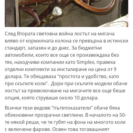
След Втората световна война лостът на мигача
вляво от кормилната колона се превърна в истински
стандарт, запазен и до днес. За бюджетни
автомобили, които все още се произвеждаха без
тях, находчиви компании като Simplex, правеха
отделни комплекти за инсталиране на цена от 9
долара. Те обещаваха "простота и удобство, като
при скъпите коли". Дори при скъпите модели обаче
лостът за превключване на мигачите все още беше
опция, която струваше около 10 долара.
Всички тези видове "пътепоказатели" обаче бяха
обикновени прозрачни светлини. В началото на 50-
те някой реши, че те губят на фона на многото коли
с включени фарове. Освен това тогавашният