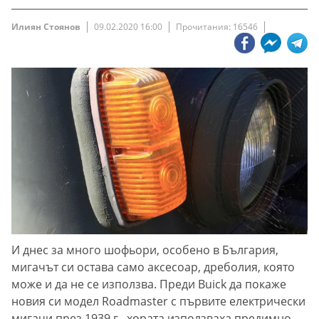
Илиян Стоянов
09.02.2020 16:00
Прочитания: 16546
И днес за много шофьори, особено в България,
мигачът си остава само аксесоар, дреболия, която
може и да не се използва. Преди Buick да покаже
новия си модел Roadmaster с първите електрически
мигачи през 1939 г., хората използваха предимно