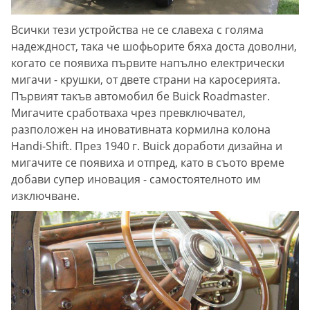
Всички тези устройства не се славеха с голяма
надеждност, така че шофьорите бяха доста доволни,
когато се появиха първите напълно електрически
мигачи - крушки, от двете страни на каросерията.
Първият такъв автомобил бе Buick Roadmaster.
Мигачите сработваха чрез превключвател,
разположен на иновативната кормилна колона
Handi-Shift. През 1940 г. Buick доработи дизайна и
мигачите се появиха и отпред, като в съото време
добави супер иновация - самостоятелното им
изключване.