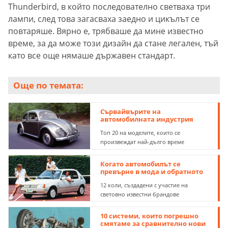
Thunderbird, в който последователно светваха три
лампи, след това загасваха заедно и цикълът се
повтаряше. Вярно е, трябваше да мине известно
време, за да може този дизайн да стане легален, тъй
като все още нямаше държавен стандарт.
Още по темата:
Сървайвърите на
автомобилната индустрия
Топ 20 на моделите, които се
произвеждат най-дълго време
Когато автомобилът се
превърне в мода и обратното
12 коли, създадени с участие на
световно известни брандове
10 системи, които погрешно
смятаме за сравнително нови