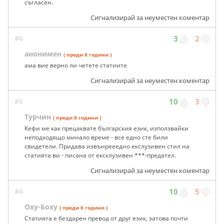
съгласен.
Сигнализирай за неуместен коментар
#6
3
2
анонимен
( преди 6 години )
ама вие верно ли четете статиите
Сигнализирай за неуместен коментар
#5
10
3
Турчин
( преди 6 години )
Кефи ме как прецаквате българския език, използвайки
неподходящо минало време - все едно сте били
свидетели. Придава извънрееедно екслузивен стил на
статията ви - писана от ексклузивен ***-предател.
Сигнализирай за неуместен коментар
#4
10
5
Оху-Боху
( преди 6 години )
Статията е бездарен превод от друг език, затова почти