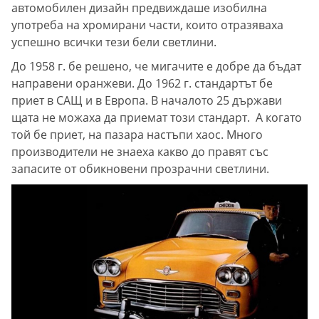
автомобилен дизайн предвиждаше изобилна
употреба на хромирани части, които отразяваха
успешно всички тези бели светлини.
До 1958 г. бе решено, че мигачите е добре да бъдат
направени оранжеви. До 1962 г. стандартът бе
приет в САЩ и в Европа. В началото 25 държави
щата не можаха да приемат този стандарт. А когато
той бе приет, на пазара настъпи хаос. Много
производители не знаеха какво до правят със
запасите от обикновени прозрачни светлини.