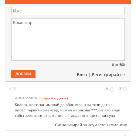
Коментари ( 10 )
Напиши коментар
0
от 500
ДОБАВИ
Влез
|
Регистрирай се
#10
5
0
анонимен
( преди 6 години )
Колега, не се занимавай да обясняваш на този дето е
писал първия коментар, горкия е толкова ***, че ако види
собственото си отражение в огледалото, ще го напсува
Сигнализирай за неуместен коментар