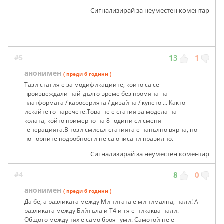
каруца Тойота в статията!
Сигнализирай за неуместен коментар
#5
13
1
анонимен
( преди 6 години )
Тази статия е за модификациите, които са се
произвеждали най-дълго време без промяна на
платформата / каросерията / дизайна / купето ... Както
искайте го наречете.Това не е статия за модела на
колата, който примерно на 8 години си сменя
генерацията.В този смисъл статията е напълно вярна, но
по-горните подробности не са описани правилно.
Сигнализирай за неуместен коментар
#4
8
0
анонимен
( преди 6 години )
Да бе, а разликата между Минитата е минимална, нали! А
разликата между Бийтъла и Т4 и тя е никаква нали.