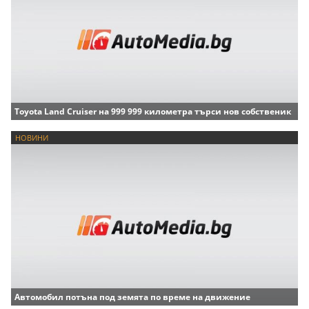
Toyota Land Cruiser на 999 999 километра търси нов собственик
НОВИНИ