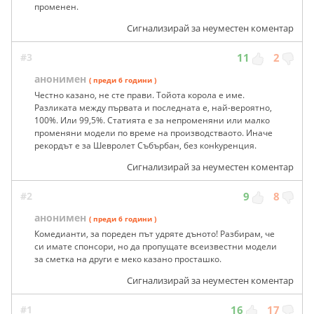
Общото между тях е само броя гуми. Самотой не е
променен.
Сигнализирай за неуместен коментар
#3
11
2
анонимен
( преди 6 години )
Честно казано, не сте прави. Тойота корола е име.
Разликата между първата и последната е, най-вероятно,
100%. Или 99,5%. Статията е за непроменяни или малко
променяни модели по време на производстваото. Иначе
рекордът е за Шевролет Събърбан, без конkуренция.
Сигнализирай за неуместен коментар
#2
9
8
анонимен
( преди 6 години )
Комедианти, за пореден път удряте дъното! Разбирам, че
си имате спонсори, но да пропущате всеизвестни модели
за сметка на други е меко казано просташко.
Сигнализирай за неуместен коментар