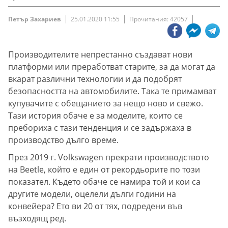
Петър Захариев
25.01.2020 11:55
Прочитания: 42057
Производителите непрестанно създават нови
платформи или преработват старите, за да могат да
вкарат различни технологии и да подобрят
безопасността на автомобилите. Така те примамват
купувачите с обещанието за нещо ново и свежо.
Тази история обаче е за моделите, които се
пребориха с тази тенденция и се задържаха в
производство дълго време.
През 2019 г. Volkswagen прекрати производството
на Beetle, който е един от рекордьорите по този
показател. Където обаче се намира той и кои са
другите модели, оцелели дълги години на
конвейера? Ето ви 20 от тях, подредени във
възходящ ред.