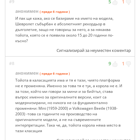
#9
5
1
анонимен
( преди 6 години )
И пак ще кажа, ако се базираме на името на модела,
Шевролет събърбан е абсолютният рекордьор в
дълголетие, защо не говориш за него, а за някаква
тойота, която се е появила около 15 до 20 години по-
късно?
Сигнализирай за неуместен коментар
#8
9
1
анонимен
( преди 6 години )
Тойота в каласацията има и тя е тази, чиято платформа
не е променяна. Именно за това тя е тук, а корола не е. И
за този, който ми говори за мини и за бийтъл, става
въпрос именно за оригиналните версии, коит са
модернизирани, но никога не са фундаментално
променяни: Mini (1959-2000) и Volkswagen Beetle (1938-
2003) -това са годините на производство на
оригиналните модели, а не на съвременните
интерпретации. Така че, да, тойота корола няма място в
тази класация