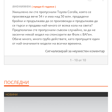
#1
16
17
анонимен
( преди 6 години )
Умишлено ли сте пропуснали Toyota Corolla, която се
произвежда вече 54 г и има над 50 млн. продадени
бройки и продължава да се произвежда и продължава да
се търси и продава най-много от всяка кола на света?
Предполагам сте пропуснали съвсем случайно, за да не
засенчи някой модел на спонсорите ви Фолк с ВАГен.
Обаче много, много грубо действате, като пропущате един
от най-значимите модели на всички времена.
Сигнализирай за неуместен коментар
1 - 10 от 10
ПОСЛЕДНИ
НОВИНИ