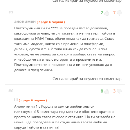
Сигнализирай за неуместен коментар
#7
2
7
анонимен
( преди 6 години )
Плиткоумниия си ти ***! За пореден път го доказваш,
както доказа отново, че си писател, а не читател. Тойота в
класацията ИМА! Това, обаче няма как да го знаеш. Също
така има модели, които са с променени платформи,
дизайн, купета и т.н. И това няма как да го знаеш при
условие, че не знаеш за кои коли изобщо става на въпрос
и изобщо не си в час с историята и промените им.
Плиткоумността ти е пословична и винаги успяваш да я
докажеш пред всички.
Сигнализирай за неуместен коментар
#6
8
3
ili
( преди 6 години )
Анонимния 1 с Королата хем си злобен хем си
плиткоумен! В коментара под мен ти е обяснено кратко и
просто за какво става въпрос в статията! Но ти от злоба не
можеш да преодолееш факта,че няма твоята любима