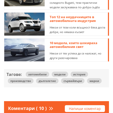
От най-малкия Mercedes до най-
солидното Bugatti, тези практични
модели заслужаваха по-добра съдба
Топ 12 на неудачниците в
автомобилната индустрия
Някои от тези коли всъщност бяха доста
добри, но нямаха късмет
10 модела, които шокираха
автомобилния свят
Някои от тях успяха да се наложат, но
други разочароваха
Тагове:
автомобили
модели
история
производство
дълголетие
сървайвъри
марки