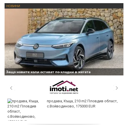
Автомобил потъна под земята по време на движение
НОВИНИ
Защо новите коли остават по-хладни в жегата
продава, Къща, 210 m2 Пловдив област,
с.Войводиново, 175000 EUR