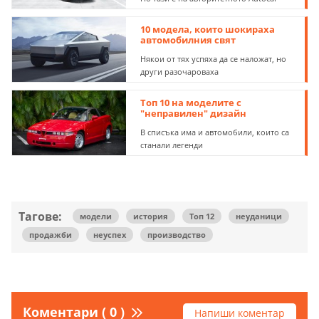
10 модела, които шокираха
автомобилния свят
Някои от тях успяха да се наложат, но
други разочароваха
Топ 10 на моделите с
"неправилен" дизайн
В списъка има и автомобили, които са
станали легенди
Тагове:
модели
история
Топ 12
неуданици
продажби
неуспех
производство
Коментари ( 0 )
Напиши коментар