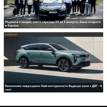
Първата станция, която зарежда EV за 5 минути, беше открита
в Европа
НОВИНИ
Бензиново завръщане: Най-интересните бъдещи коли с ДВГ - II
част