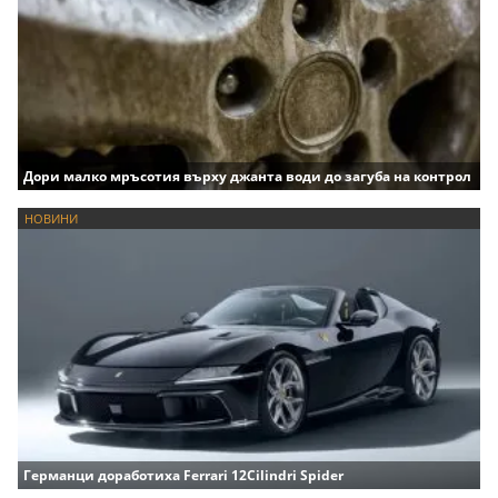
Дори малко мръсотия върху джанта води до загуба на контрол
НОВИНИ
Германци доработиха Ferrari 12Cilindri Spider