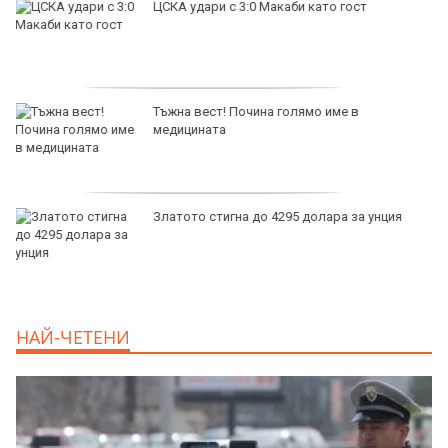
продава, Тристаен апартамент, 136 m2
Варна, Колхозен Пазар, 165000 EUR
продава, Двустаен апартамент, 63 m2
Варна област, м-т Кабакум, 109000 EUR
продава, Магазин, 225 m2 Варна, Хеи,
180000 EUR
продава, Офис, 141 m2 Варна, Бриз,
НАЙ-ЧЕТЕНИ
112000 EUR