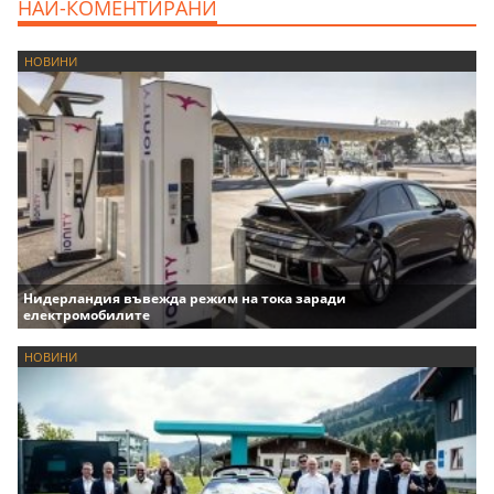
НАЙ-КОМЕНТИРАНИ
НОВИНИ
Нидерландия въвежда режим на тока заради
електромобилите
НОВИНИ