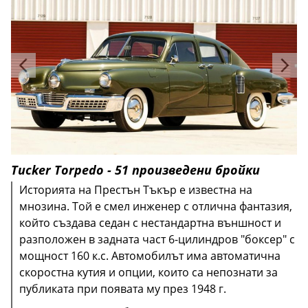
Tucker Torpedo - 51 произведени бройки
Историята на Престън Тъкър е известна на
мнозина. Той е смел инженер с отлична фантазия,
който създава седан с нестандартна външност и
разположен в задната част 6-цилиндров "боксер" с
мощност 160 к.с. Автомобилът има автоматична
скоростна кутия и опции, които са непознати за
Превръщането му в сериен модел отнема още 3
публиката при появата му през 1948 г.
Маркетолозите на Aston Martin предвиждат около
А 10 години по-късно се появи сензационното
години и през 2001 г. той е на разположение на