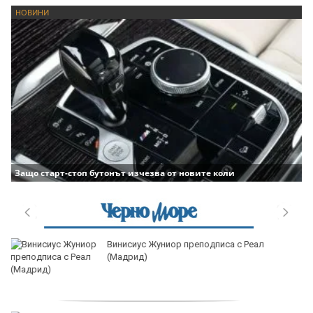
НОВИНИ
Защо старт-стоп бутонът изчезва от новите коли
продава, Къща, 180 m2 София област,
с.Лопян, 110000 EUR