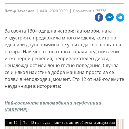
Петър Захариев
04.01.2020 09:00
Прочитания: 75778
За своята 130-годишна история автомобилната
индустрия е предложила много модели, които по
една или друга причина не успяха да се наложат на
пазара. Най-често това става заради недомислени
инженерни решения, непривлекателен дизай,
ненадеждност или лошо пътно поведение. Случва
се и някоя наистина добра машина просто да се
появи в неподходящ момент. Ето 12 от най-големите
неудачници в историята:
Най-големите автомобилни неудачници
(ГАЛЕРИЯ):
1
1
1
1
1
1
1
1
1
1
1
1
от
от
от
от
от
от
от
от
от
от
от
от
12
12
12
12
12
12
12
12
12
12
12
12
Топ 12 на неудачниците в автомобилната индустрия
Топ 12 на неудачниците в автомобилната индустрия
Топ 12 на неудачниците в автомобилната индустрия
Топ 12 на неудачниците в автомобилната индустрия
Топ 12 на неудачниците в автомобилната индустрия
Топ 12 на неудачниците в автомобилната индустрия
Топ 12 на неудачниците в автомобилната индустрия
Топ 12 на неудачниците в автомобилната индустрия
Топ 12 на неудачниците в автомобилната индустрия
Топ 12 на неудачниците в автомобилната индустрия
Топ 12 на неудачниците в автомобилната индустрия
Топ 12 на неудачниците в автомобилната индустрия