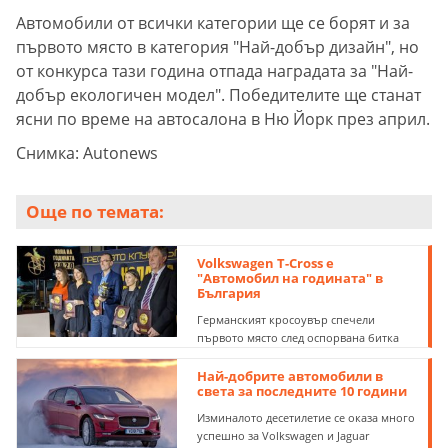
Автомобили от всички категории ще се борят и за
първото място в категория "Най-добър дизайн", но
от конкурса тази година отпада наградата за "Най-
добър екологичен модел". Победителите ще станат
ясни по време на автосалона в Ню Йорк през април.
Снимка: Autonews
Още по темата:
Volkswagen T-Cross е
"Автомобил на годината" в
България
Германският кросоувър спечели
първото място след оспорвана битка
Най-добрите автомобили в
света за последните 10 години
Изминалото десетилетие се оказа много
успешно за Volkswagen и Jaguar