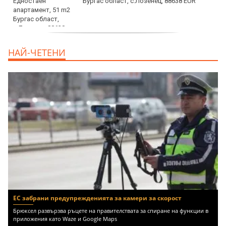
Бургас област, с.Лозенец, 88638 EUR
продава, Едностаен апартамент, 39 m2
НАЙ-ЧЕТЕНИ
Бургас област, к.к.Слънчев Бряг, 65500
EUR
ЕС забрани предупрежденията за камери за скорост
Брюксел развързва ръцете на правителствата за спиране на функции в
приложения като Waze и Google Maps