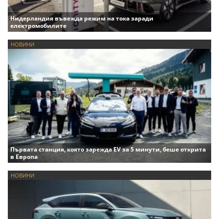
Нидерландия въвежда режим на тока заради
електромобилите
НОВИНИ
Първата станция, която зарежда EV за 5 минути, беше открита
в Европа
НОВИНИ