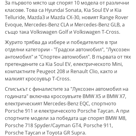
За първото място ще спорят 10 модела от различни
класове. Това са Hyundai Sonata, Kia Soul EV и Kia
Telluride, Mazda3 и Mazda CX-30, новият Range Rover
Evoque, Mercedes-Benz CLA и Mercedes-Benz GLB, а
също така Volkswagen Golf и Volkswagen T-Cross.
Журито трябва да избере и победителите в три
отделни категории - "Градски автомобил", "Луксозен
антомобил" и "Спортен автомобил". В първата от тях
претендените са Kia Soul EV, електрическото Mini,
компактните Peugeot 208 и Renault Clio, както и
малкият кросоувър T-Cross.
Списъкът с финалистите за "Луксозен автомобил на
годината" включва кросоувъите BMW X5 и BMW X7,
електрическият Mercedes-Benz EQC, спортното
Porsche 911 и електрическото Porsche Taycan. А при
спортните модели за победата ще спорят BMW M8,
Porsche 718 Spyder/Cayman GT4, Porsche 911,
Porsche Taycan и Toyota GR Supra.