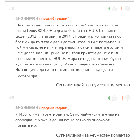
#9
3
0
анонимен
( преди 6 години )
Що приказваш глупости не ми е ясно? Брат ми има вече
втори Lexus RX 450H и двата бяха и са с HUD. Първия е
модел 2012 г., а втория е 2017 г. Преди малко приказвах с
брат ми да го питам дали допълнително ги е поръчвал и
той ми каза, че не ги е поръчвал, а са си в пакета екстри и
не е доплащал нищо.Да не би твоя приятел да не е бил
включил копчето на HUD.Намира се под стартовия бутон
в дясно на волана отдолу. Малко трудно се забелязва.
Има опция и да си го гласиш по височина къде да ти
прожектира
Сигнализирай за неуместен коментар
#8
4
1
анонимен
( преди 6 години )
RH450 го има гарантирам ти. Само най-ниските нива на
оборудване може и да нямат но всяко по високо от
ниското има.
Сигнализирай за неуместен коментар