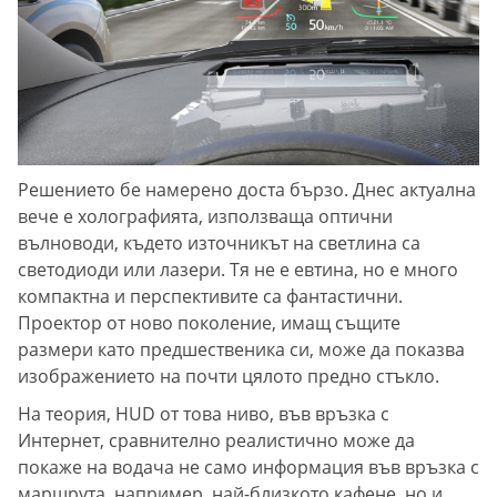
Решението бе намерено доста бързо. Днес актуална
вече е холографията, използваща оптични
вълноводи, където източникът на светлина са
светодиоди или лазери. Тя не е евтина, но е много
компактна и перспективите са фантастични.
Проектор от ново поколение, имащ същите
размери като предшественика си, може да показва
изображението на почти цялото предно стъкло.
На теория, HUD от това ниво, във връзка с
Интернет, сравнително реалистично може да
покаже на водача не само информация във връзка с
маршрута, например, най-близкото кафене, но и