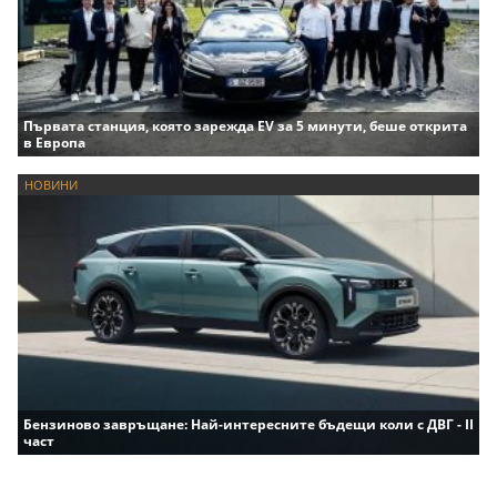
Първата станция, която зарежда EV за 5 минути, беше открита
в Европа
НОВИНИ
Бензиново завръщане: Най-интересните бъдещи коли с ДВГ - II
част