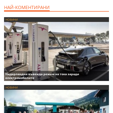
НАЙ-КОМЕНТИРАНИ
НОВИНИ
Нидерландия въвежда режим на тока заради
електромобилите
НОВИНИ