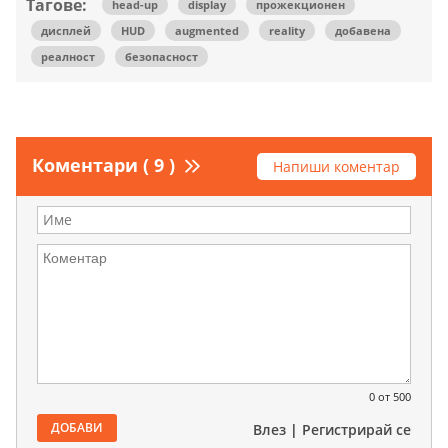
Тагове:
head-up
display
прожекционен
дисплей
HUD
augmented
reality
добавена
реалност
безопасност
Коментари ( 9 )
Напиши коментар
0
от 500
ДОБАВИ
Влез
|
Регистрирай се