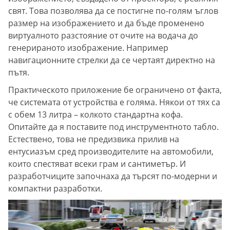
свят. Това позволява да се постигне по-голям ъглов
размер на изображението и да бъде променено
виртуалното разстояние от очите на водача до
генерираното изображение. Например
навигационните стрелки да се чертаят директно на
пътя.
Практическото приложение бе ограничено от факта,
че системата от устройства е голяма. Някои от тях са
с обем 13 литра – колкото стандартна кофа.
Опитайте да я поставите под инструментното табло.
Естествено, това не предизвика прилив на
ентусиазъм сред производителите на автомобили,
които спестяват всеки грам и сантиметър. И
разработчиците започнаха да търсят по-модерни и
компактни разработки.