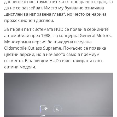
данни не от инструментите, а от прозрачен екран, за
да не се разсейват. Името му буквално означава
„дисплей за изправена глава“, но често се нарича
прожекционен дисплей.
За първи път системата HUD се появи в серийните
автомобили през 1988 г. в концерна General Motors.
Монохромна версия бе въведена в седана
Oldsmobile Cutlass Supreme. По-късно се появиха
цветни версии, но в началото само в премиум
сегмента. В наши дни HUD се инсталират и в по-
евтини модели.