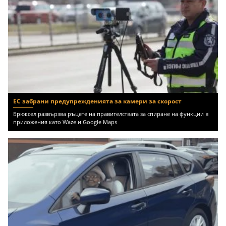
ЕС забрани предупрежденията за камери за скорост
Брюксел развързва ръцете на правителствата за спиране на функции в
приложения като Waze и Google Maps