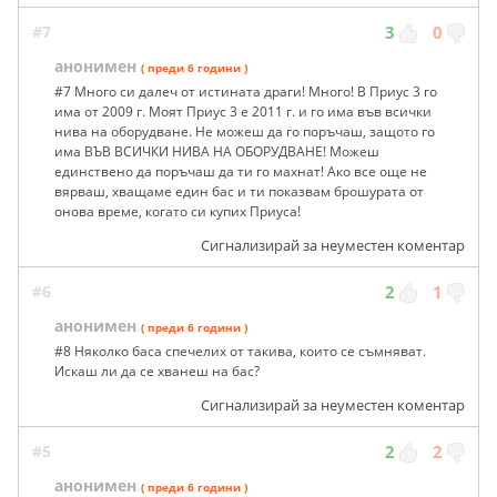
#7
3
0
анонимен
( преди 6 години )
#7 Много си далеч от истината драги! Много! В Приус 3 го
има от 2009 г. Моят Приус 3 е 2011 г. и го има във всички
нива на оборудване. Не можеш да го поръчаш, защото го
има ВЪВ ВСИЧКИ НИВА НА ОБОРУДВАНЕ! Можеш
единствено да поръчаш да ти го махнат! Ако все още не
вярваш, хващаме един бас и ти показвам брошурата от
онова време, когато си купих Приуса!
Сигнализирай за неуместен коментар
#6
2
1
анонимен
( преди 6 години )
#8 Няколко баса спечелих от такива, които се съмняват.
Искаш ли да се хванеш на бас?
Сигнализирай за неуместен коментар
#5
2
2
анонимен
( преди 6 години )