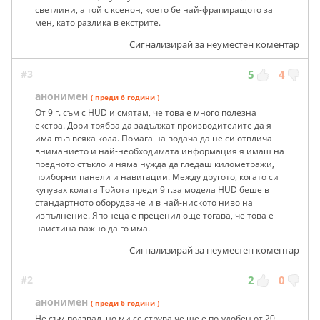
светлини, а той с ксенон, което бе най-фрапиращото за
мен, като разлика в екстрите.
Сигнализирай за неуместен коментар
#3
5
4
анонимен
( преди 6 години )
От 9 г. съм с HUD и смятам, че това е много полезна
екстра. Дори трябва да задължат производителите да я
има във всяка кола. Помага на водача да не си отвлича
вниманието и най-необходимата информация я имаш на
предното стъкло и няма нужда да гледаш километражи,
приборни панели и навигации. Между другото, когато си
купувах колата Тойота преди 9 г.за модела HUD беше в
стандартното оборудване и в най-ниското ниво на
изпълнение. Японеца е преценил още тогава, че това е
наистина важно да го има.
Сигнализирай за неуместен коментар
#2
2
0
анонимен
( преди 6 години )
Не съм ползвал, но ми се струва че ще е по-удобен от 20-