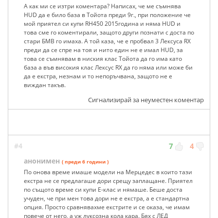
А как ми се изтри коментара? Написах, че ме съмнява
HUD да е било база в Тойота преди 9г., при положение че
мой приятел си купи RH450 2015година и няма HUD и
това сме го коментирали, защото други познати с доста по
стари БМВ го имаха. А той каза, че е пробвал 3 Лексуса RX
преди да се спре на тоя и нито един не е имал HUD, за
това се съмнявам в ниския клас Тойота да го има като
база а във високия клас Лексус RX да го няма или може би
да е екстра, незнам и то непоръчвана, защото не е
виждан такъв.
Сигнализирай за неуместен коментар
#4
7
4
анонимен
( преди 6 години )
По онова време имаше модели на Мерцедес в които тази
екстра не се предлагаше дори срещу заплащане. Приятел
по същото време си купи Е-клас и нямаше. Беше доста
учуден, че при мен това дори не е екстра, а е стандартна
опция. Просто сравнявахме екстрите и се оказа, че имам
повече от него, а уж луксозна кола кара. Бях с ЛЕД