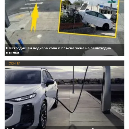
Шестгодишен подкара кола и блъсна жена на пешеходна
пътека
НОВИНИ