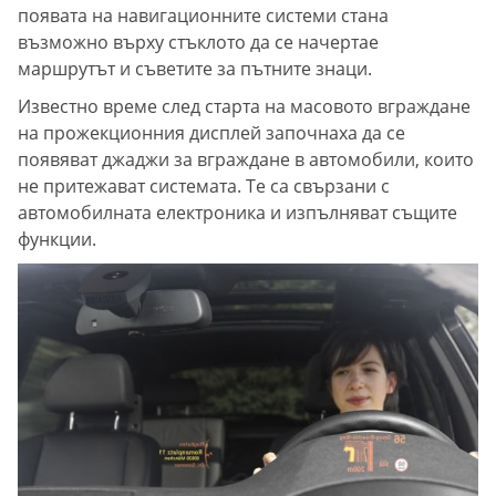
появата на навигационните системи стана
възможно върху стъклото да се начертае
маршрутът и съветите за пътните знаци.
Известно време след старта на масовото вграждане
на прожекционния дисплей започнаха да се
появяват джаджи за вграждане в автомобили, които
не притежават системата. Те са свързани с
автомобилната електроника и изпълняват същите
функции.