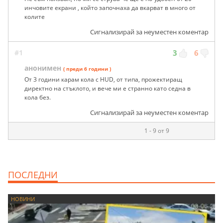
инчовите екрани , който започнаха да вкарват в много от
колите
Сигнализирай за неуместен коментар
#1
3
6
анонимен
( преди 6 години )
От 3 години карам кола с HUD, от типа, прожектиращ
директно на стъклото, и вече ми е странно като седна в
кола без.
Сигнализирай за неуместен коментар
1 - 9 от 9
ПОСЛЕДНИ
НОВИНИ