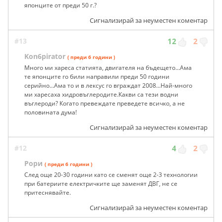
японците от преди 50 г.?
Сигнализирай за неуместен коментар
#13
12
2
Kon6pirator
( преди 6 години )
Много ми хареса статията, двигателя на бъдещето...Ама
те японците го били направили преди 50 години
серийно...Ама то и в лексус го вграждат 2008...Най-много
ми харесаха хидровъглеродите.Какви са тези водни
въглероди? Когато превеждате преведете всичко, а не
половината дума!
Сигнализирай за неуместен коментар
#12
4
2
Рори
( преди 6 години )
След още 20-30 години като се сменят още 2-3 технологии
при батериите електричките ще заменят ДВГ, не се
притеснявайте.
Сигнализирай за неуместен коментар