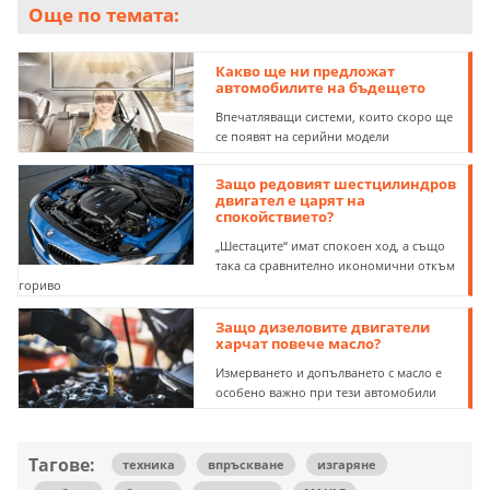
Още по темата:
Какво ще ни предложат
автомобилите на бъдещето
Впечатляващи системи, които скоро ще
се появят на серийни модели
Защо редовият шестцилиндров
двигател e царят на
спокойствието?
„Шестаците“ имат спокоен ход, а също
така са сравнително икономични откъм
гориво
Защо дизеловите двигатели
харчат повече масло?
Измерването и допълването с масло е
особено важно при тези автомобили
Тагове:
техника
впръскване
изгаряне