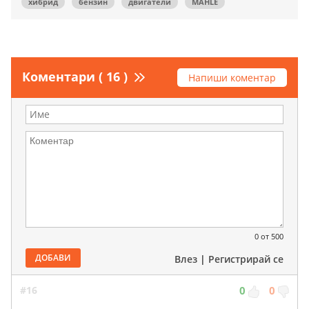
хибрид
бензин
двигатели
MAHLE
Коментари ( 16 )
Напиши коментар
0
от 500
ДОБАВИ
Влез
|
Регистрирай се
#16
0
0