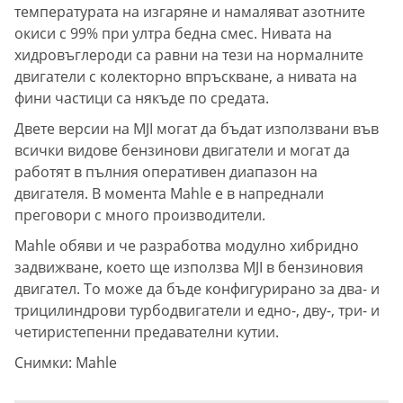
температурата на изгаряне и намаляват азотните
окиси с 99% при ултра бедна смес. Нивата на
хидровъглероди са равни на тези на нормалните
двигатели с колекторно впръскване, а нивата на
фини частици са някъде по средата.
Двете версии на MJI могат да бъдат използвани във
всички видове бензинови двигатели и могат да
работят в пълния оперативен диапазон на
двигателя. В момента Mahle е в напреднали
преговори с много производители.
Mahle обяви и че разработва модулно хибридно
задвижване, което ще използва MJI в бензиновия
двигател. То може да бъде конфигурирано за два- и
трицилиндрови турбодвигатели и едно-, дву-, три- и
четиристепенни предавателни кутии.
Снимки: Mahle