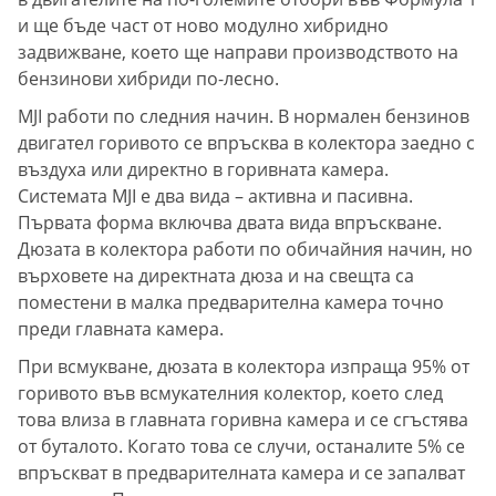
и ще бъде част от ново модулно хибридно
задвижване, което ще направи производството на
бензинови хибриди по-лесно.
MJI работи по следния начин. В нормален бензинов
двигател горивото се впръсква в колектора заедно с
въздуха или директно в горивната камера.
Системата MJI е два вида – активна и пасивна.
Първата форма включва двата вида впръскване.
Дюзата в колектора работи по обичайния начин, но
върховете на директната дюза и на свещта са
поместени в малка предварителна камера точно
преди главната камера.
При всмукване, дюзата в колектора изпраща 95% от
горивото във всмукателния колектор, което след
това влиза в главната горивна камера и се сгъстява
от буталото. Когато това се случи, останалите 5% се
впръскват в предварителната камера и се запалват