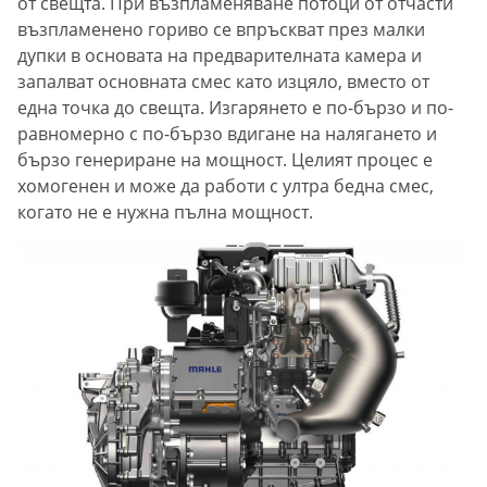
от свещта. При възпламеняване потоци от отчасти
възпламенено гориво се впръскват през малки
дупки в основата на предварителната камера и
запалват основната смес като изцяло, вместо от
една точка до свещта. Изгарянето е по-бързо и по-
равномерно с по-бързо вдигане на налягането и
бързо генериране на мощност. Целият процес е
хомогенен и може да работи с ултра бедна смес,
когато не е нужна пълна мощност.