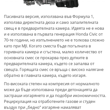
Пасивната версия, използвана във Формула 1,
използва директната дюза и само запалителната
свещ е в предварителната камера. Идеята не е нова
и е използвана в първата генерация Honda Civic от
70-те години, но изпълнението не е толкова сложно
като при MJI. Когато сместа бъде погълната в
горивната камера и сгъстена, малко количество от
основната смес се прокарва през дупките в
предварителната камера, където се запалва от
свещта. Горящата смес се връща с високо налягане
обратно в главната камера, където изгаря.
По-високата степен на компресия от нормалното
може да бъде използвана преди детонацията да
застраши изгарянето и да подобри икономичността.
Рециркулация на отработените газове и студен
въздух при „бедно“ изгаряне намаляват