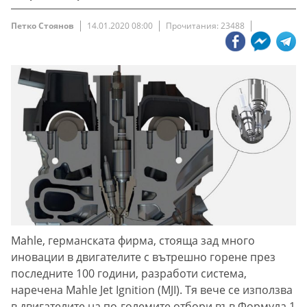
Петко Стоянов
14.01.2020 08:00
Прочитания: 23488
Mahle, германската фирма, стояща зад много
иновации в двигателите с вътрешно горене през
последните 100 години, разработи система,
наречена Mahle Jet Ignition (MJI). Тя вече се използва
в двигателите на по-големите отбори във Формула 1