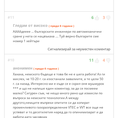
#11
6
3
Гледам от високо
( преди 6 години )
Айййдееее ... българските инжинери по автомеханични
сране у нета се нацвъкаха .... Туй верно българите сме
номер 1 хейтъри
Сигнализирай за неуместен коментар
#10
11
4
анонимен
( преди 6 години )
Хахаха, немското бъдеще е това бе не е шега работа! Аз ги
мислех, че 10-20 г. са изостанали завалиите, а те цели 50
г. са назад. Интересно ми е къде се е скрил оня мушмурок
*** и що не напише един коментар, за да се посмеем
малко? Сигурен съм, че нещо много умно ще измисли по
въпроса за немските технологии.А между
другото,немците въпреки опитите си да копират
променливото газоразпределение VTEC и VVT все още не
успяват и то десетилетия наред да го опинимизарат и да
работи,като часовник