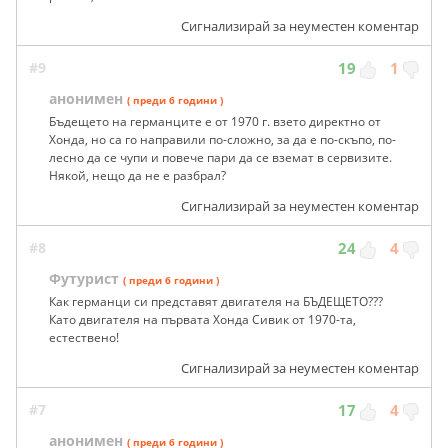
Сигнализирай за неуместен коментар
#9
19
1
анонимен
( преди 6 години )
Бъдещето на германците е от 1970 г. взето директно от
Хонда, но са го направили по-сложно, за да е по-скъпо, по-
лесно да се чупи и повече пари да се вземат в сервизите.
Някой, нещо да не е разбрал?
Сигнализирай за неуместен коментар
#8
24
4
Футурист
( преди 6 години )
Как германци си представят двигателя на БЪДЕЩЕТО???
Като двигателя на първата Хонда Сивик от 1970-та,
естествено!
Сигнализирай за неуместен коментар
#7
17
4
анонимен
( преди 6 години )