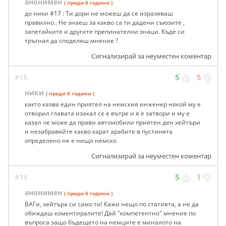
анонимен
( преди 6 години )
до ники #17 : Ти дори не можеш да се изразяваш
правилно.. Не знаеш за какво са ти дадени съюзите ,
запетайките и другите препинателни знаци. Къде си
тръгнал да споделяш мнение ?
Сигнализирай за неуместен коментар
#15
5
5
ники
( преди 6 години )
както казва един приятел на немския инженер някой му е
отворил главата изакал се е вътре и я е затвори и му е
казал че може да прави автомобили приятен ден хейтъри
и незабравяйте какво карат арабите в пустинята
определено не е нищо немско
Сигнализирай за неуместен коментар
#14
5
1
анонимен
( преди 6 години )
ВАГи, хейтъра си само ти! Кажи нещо по статията, а не да
обиждаш коментиралите! Дай "компетентно" мнение по
въпроса защо бъдещето на немците е миналото на