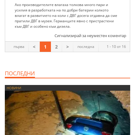
Ако производителите влагаха толкова много пари и
усилия в разработката на по добри батерии колкото
влагат в развитието на коли с ДВГ досега отдавна да сме
пратили ДВГ в музея. Германците явно с пристрастени
към ДВГ и особено към дизела.
Сигнализирай за неуместен коментар
<
1
2
>
първа
последна
1 - 10 от 16
ПОСЛЕДНИ
НОВИНИ