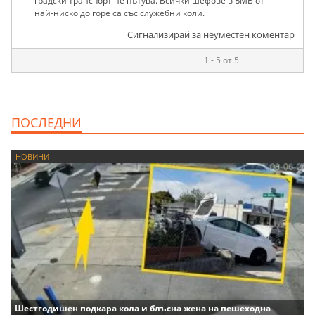
градски транспорт не пътува. Всички шефове в БМВ от
най-ниско до горе са със служебни коли.
Сигнализирай за неуместен коментар
1 - 5 от 5
ПОСЛЕДНИ
НОВИНИ
Шестгодишен подкара кола и блъсна жена на пешеходна