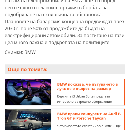
на гамата електромобили на BMW, което според
него е едно от главните оръжия в борбата за
подобряване на екологичната обстановка.
Плановете на баварския концерна предвиждат през
2030 г. поне 50% от продажбите да бъдат на
електрифицирани автомобили. За постигане на тази
цел много важна е подкрепата на политиците.
Снимки: BMW
Още по темата:
BMW показва, че пътуването в
лукс не е въпрос на размер
Версията i3 Urban Suite представя
интересно вътрешно оформление
BMW прави конкурент на Audi E-
Tron GT и Porsche Taycan
Четиривратото електрическо купе i6 ще