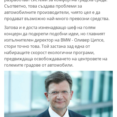
Съответно, това създава проблеми за
автомобилните производители, чиято цел е да
продават възможно най-много превозни средства.
Затова и е доста изненадващо шеф на голям
концерн да подкрепи подобни идеи, но главният
изпълнителен директор на BMW - Оливер Ципсе,
стори точно това. Той застана зад една от
набиращите скорост екологични програми,
предвиждаща освобождаването на центровете на
големите градове от автомобили.