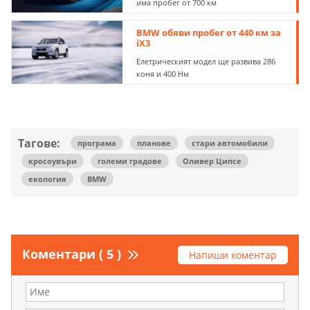
има пробег от 700 км
BMW обяви пробег от 440 км за
iX3
Елетрическият модел ще развива 286
коня и 400 Нм
Тагове:
програма
планове
стари автомобили
кросоувъри
големи градове
Оливер Ципсе
екология
BMW
Коментари ( 5 )
Напиши коментар