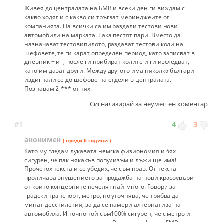
Живея до централата на БМВ и всеки ден ги виждам с
какво ходят и с какво си тръгват меринджеите от
компанията. На всички са им раздали тестови нови
автомобили на марката. Така пестят пари. Вместо да
назначават тестовипилото, раздават тестови коли на
шефовете, те ги карат определен период, като записват в
дневник + и -, после ги прибират колите и ги изследват,
като им дават други. Между другото има няколко българи
издигнали се до шефове на отдели в централата.
Познавам 2-*** от тях.
Сигнализирай за неуместен коментар
#1
4
3
анонимен
( преди 6 години )
Като му гледам лукавата немска физиономия и бях
сигурен, че пак някакъв популизъм и лъжи ще има!
Прочетох текста и се убедих, че съм прав. От текста
проличава внушението за продажба на нови кросоувъри
от които концерните печелят най-много. Говори за
градски транспорт, метро, но уточнява, че трябва да
минат десетилетия, за да се намери алтернатива на
автомобила. И точно той съм100% сигурен, че с метро и