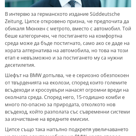
В интервю за германското издание Süddeutsche
Zeitung, Ципсе откровено призна, че предпочита да
обикаля Мюнхен с метрото, вместо с автомобил. Той
беше категоричен, че постигането на комфортна
среда може да бъде постигнато, само ако се даде на
хората алтернатива на автомобила, но това на този
етап е невъзможно и за постигането му са нужни
десетилетия.
Шефът на BMW допълва, че е сериозно обезпокоен
от твърденията на еколози, според които големите
всъдеходи и кросоувъри нанасят огромни вреди на
околната среда. Според него, 15-годишно комби е
много по-опасно за природата, отколкото нов
всъдеход, който разполата със съвременни системи
за изчистване на вредните емисии.
Ципсе също така напълно подкрепя увеличаването