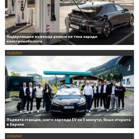
Нидерландия въвежда режим на тока заради
електромобилите
НОВИНИ
Първата станция, която зарежда EV за 5 минути, беше открита
в Европа
НОВИНИ