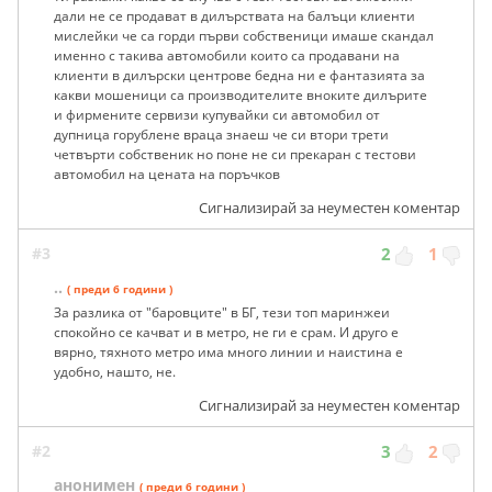
дали не се продават в дилърствата на балъци клиенти
мислейки че са горди първи собственици имаше скандал
именно с такива автомобили които са продавани на
клиенти в дилърски центрове бедна ни е фантазията за
какви мошеници са производителите вноките дилърите
и фирмените сервизи купувайки си автомобил от
дупница горублене враца знаеш че си втори трети
четвърти собственик но поне не си прекаран с тестови
автомобил на цената на поръчков
Сигнализирай за неуместен коментар
#3
2
1
..
( преди 6 години )
За разлика от "баровците" в БГ, тези топ маринжеи
спокойно се качват и в метро, не ги е срам. И друго е
вярно, тяхното метро има много линии и наистина е
удобно, нашто, не.
Сигнализирай за неуместен коментар
#2
3
2
анонимен
( преди 6 години )