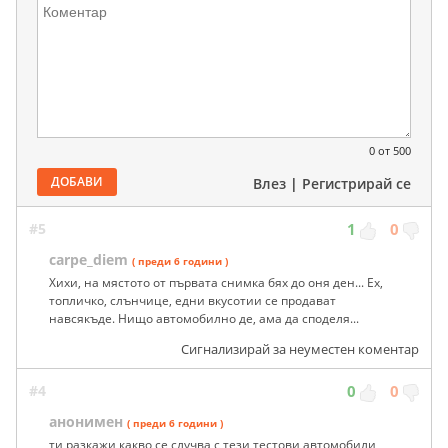
0
от 500
ДОБАВИ
Влез
|
Регистрирай се
#5
1
0
carpe_diem
( преди 6 години )
Хихи, на мястото от първата снимка бях до оня ден... Ех,
топличко, слънчице, едни вкусотии се продават
навсякъде. Нищо автомобилно де, ама да споделя...
Сигнализирай за неуместен коментар
#4
0
0
анонимен
( преди 6 години )
ти разкажи какво се случва с тези тестови автомобили