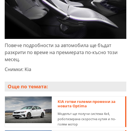
Повече подробности за автомобила ще бъдат
разкрити по време на премиерата по-късно този
месец.
Снимки: Kia
Още по темата:
KIA готви големи промени за
новата Optima
Моделът ще получи система 4х4,
роботизирана скоростна кутия и по-
голям мотор