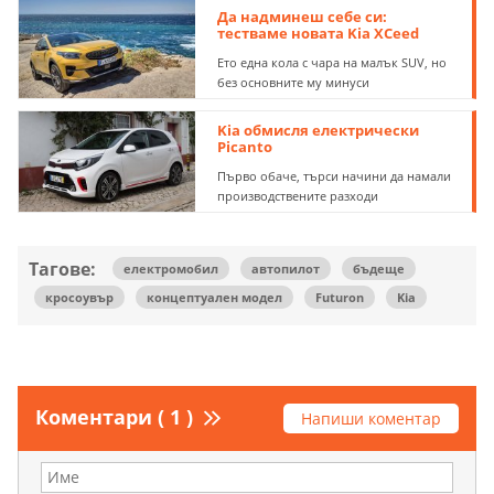
Да надминеш себе си:
тестваме новата Kia XCeed
Eто една кола с чара на малък SUV, но
без основните му минуси
Kia обмисля електрически
Picanto
Първо обаче, търси начини да намали
производствените разходи
Тагове:
електромобил
автопилот
бъдеще
кросоувър
концептуален модел
Futuron
Kia
Коментари ( 1 )
Напиши коментар