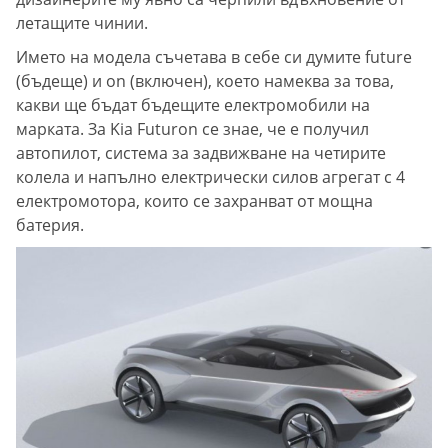
летащите чинии.
Името на модела съчетава в себе си думите future
(бъдеще) и on (включен), което намеква за това,
какви ще бъдат бъдещите електромобили на
марката. За Kia Futuron се знае, че е получил
автопилот, система за задвижване на четирите
колела и напълно електрически силов агрегат с 4
електромотора, които се захранват от мощна
батерия.