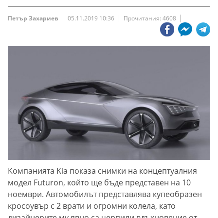
Петър Захариев
05.11.2019 10:36
Прочитания: 4608
Компанията Kia показа снимки на концептуалния
модел Futuron, който ще бъде представен на 10
ноември. Автомобилът представлява купеобразен
кросоувър с 2 врати и огромни колела, като
дизайнерите му явно са черпили вдъхновение от