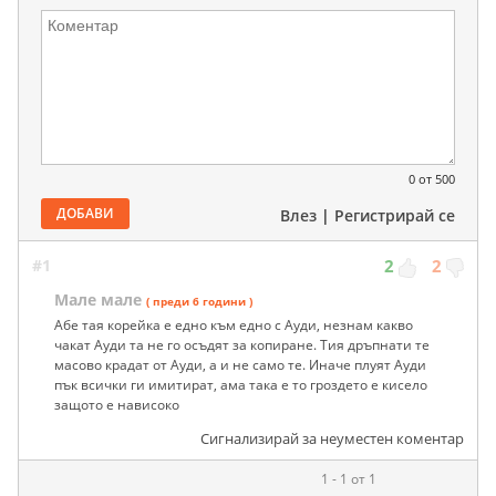
0
от 500
ДОБАВИ
Влез
|
Регистрирай се
#1
2
2
Мале мале
( преди 6 години )
Абе тая корейка е едно към едно с Ауди, незнам какво
чакат Ауди та не го осъдят за копиране. Тия дръпнати те
масово крадат от Ауди, а и не само те. Иначе плуят Ауди
пък всички ги имитират, ама така е то гроздето е кисело
защото е нависоко
Сигнализирай за неуместен коментар
1 - 1 от 1