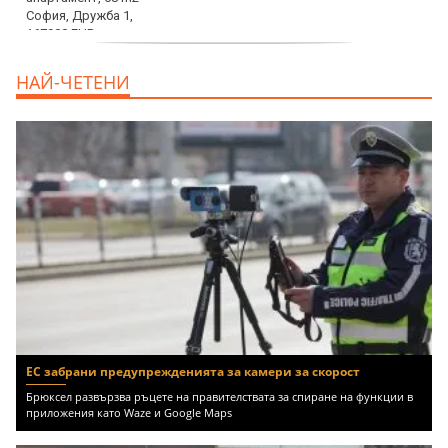
дава под наем, Двустаен апартамент, 70
НАЙ-ЧЕТЕНИ
m2 София, Манастирски Ливади, 800 EUR
ЕС забрани предупрежденията за камери за скорост
Брюксел развързва ръцете на правителствата за спиране на функции в
приложения като Waze и Google Maps