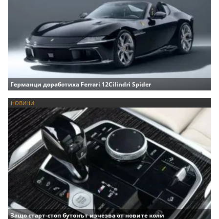
Германци доработиха Ferrari 12Cilindri Spider
НОВИНИ
Защо старт-стоп бутонът изчезва от новите коли