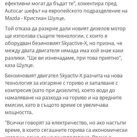
ефективни могат да бъдат те", коментира пред
Autocar шефът на европейското подразделение на
Mazda - Кристиан Шулце.
Той отказа да разкрие дали новият дизелов мотор
ще използва същите технологии, с които е
оборудван безиновият Skyactive-X, но призна, че
между двата двигателя нямада има кой знае каки
разлики. "Ще ви изненадаме, при това приятно",
каза Шулце.
Бензиновият двигател Skyactiv-X разчита на нова
технология за изгаряне с гориво и запалване с
компресия (като при дизелите), което води до
намаляване на разхода на гориво и на вредните
емисии, като в същото време се увеличава
мощността.
"Всички говорят за електричество, но ако настъпи
време, в които сегашните горива са икономически