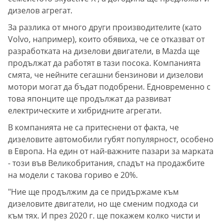
дизелов агрегат.
За разлика от много други производителите (като
Volvo, например), които обявиха, че се отказват от
разработката на дизелови двигатели, в Mazda ще
продължат да работят в тази посока. Компанията
смята, че нейните сегашни бензинови и дизелови
мотори могат да бъдат подобрени. Едновременно с
това японците ще продължат да развиват
електрическите и хибридните агрегати.
В компанията не са притеснени от факта, че
дизеловите автомобили губят популярност, особено
в Европа. На един от най-важните пазари за марката
- този във Великобритания, спадът на продажбите
на модели с такова гориво е 20%.
"Ние ще продължим да се придържаме към
дизеловите двигатели, но ще сменим подхода си
към тях. И през 2020 г. ще покажем колко чисти и