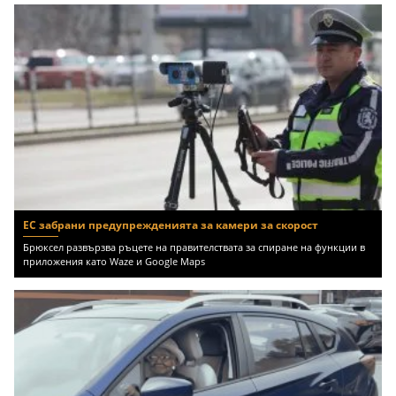
ЕС забрани предупрежденията за камери за скорост
Брюксел развързва ръцете на правителствата за спиране на функции в
приложения като Waze и Google Maps