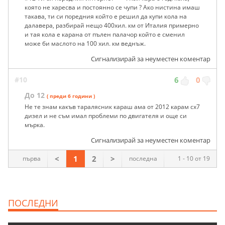
която не харесва и постоянно се чупи ? Ако нистина имаш
такава, ти си поредния който е решил да купи кола на
далавера, разбирай нещо 400хил. км от Италия примерно
и тая кола е карана от пълен палачор който е сменил
може би маслото на 100 хил. км веднъж.
Сигнализирай за неуместен коментар
#10
6
0
До 12
( преди 6 години )
Не те знам какъв таралясник караш ама от 2012 карам сх7
дизел и не съм имал проблеми по двигателя и още си
мърка.
Сигнализирай за неуместен коментар
<
1
2
>
първа
последна
1 - 10 от 19
ПОСЛЕДНИ