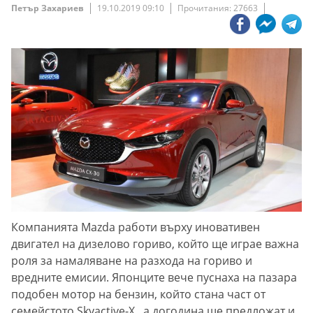
Петър Захариев
19.10.2019 09:10
Прочитания: 27663
Компанията Mazda работи върху иновативен
двигател на дизелово гориво, който ще играе важна
роля за намаляване на разхода на гориво и
вредните емисии. Японците вече пуснаха на пазара
подобен мотор на бензин, който стана част от
семейстото Skyactive-X , а догодина ще предложат и