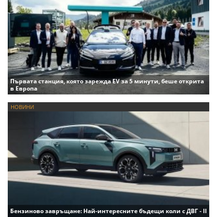
Първата станция, която зарежда EV за 5 минути, беше открита
в Европа
НОВИНИ
Бензиново завръщане: Най-интересните бъдещи коли с ДВГ - II