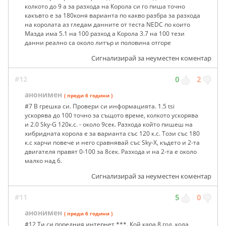
колкото до 9 а за разхода на Корола си го пиша точно
какъвто е за 180коня варианта по какво разбра за разхода
на королата аз гледам данните от теста NEDC по които
Мазда има 5.1 на 100 разход а Корола 3.7 на 100 тези
данни реално са около литър и половина отгоре
Сигнализирай за неуместен коментар
#12
0
2
анонимен
( преди 6 години )
#7 В грешка си. Провери си информацията. 1.5 tsi
ускорява до 100 точно за същото време, колкото ускорява
и 2.0 Sky-G 120к.с. - около 9сек. Разхода който пишеш на
хибридната корола е за варианта със 120 к.с. Този със 180
к.с харчи повече и него сравнявай със Sky-X, където и 2-та
двигателя правят 0-100 за 8сек. Разхода и на 2-та е около
малко над 6.
Сигнализирай за неуместен коментар
#11
5
0
анонимен
( преди 6 години )
#12 Ти си поредния интернет ***. Кой кара 8 год. кола,