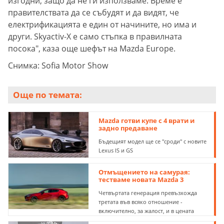
изгодни, защо да не ги използваме. Време е
правителствата да се събудят и да видят, че
електрификацията е един от начините, но има и
други. Skyactiv-X е само стъпка в правилната
посока", каза още шефът на Mazda Europe.
Снимка: Sofia Motor Show
Още по темата:
Mazda готви купе с 4 врати и
задно предаване
Бъдещият модел ще се "сроди" с новите
Lexus IS и GS
Отмъщението на самурая:
тестваме новата Mazda 3
Четвъртата генерация превъзхожда
третата във всяко отношение -
включително, за жалост, и в цената