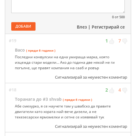
0
от 500
ДОБАВИ
Влез
|
Регистрирай се
#19
1
7
Васо
( преди 6 години )
Последни конвулсии на една умираща марка, която
изцежда стари модели... Ако до година две някой не ги
погълне, ще правят компания на сааб и ровър
Сигнализирай за неуместен коментар
#18
2
4
Торанага до #3 shvab
( преди 6 години )
Абе смехурко, я се научете там у швабско да правите
двигатели като хората най-вече дизели, а не
текезесарски ярмомелки и сетне се изявявай тук
Сигнализирай за неуместен коментар