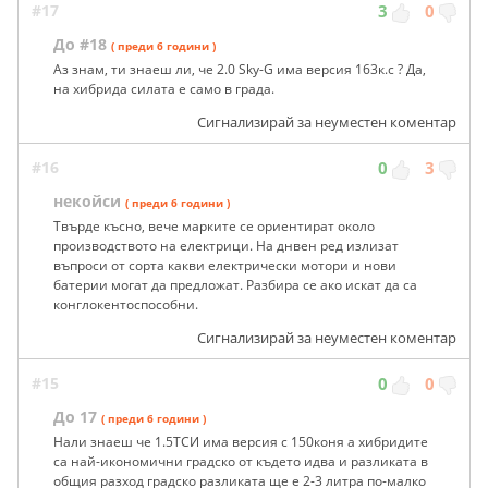
#17
3
0
До #18
( преди 6 години )
Аз знам, ти знаеш ли, че 2.0 Sky-G има версия 163к.с ? Да,
на хибрида силата е само в града.
Сигнализирай за неуместен коментар
#16
0
3
некойси
( преди 6 години )
Твърде късно, вече марките се ориентират около
производството на електрици. На днвен ред излизат
въпроси от сорта какви електрически мотори и нови
батерии могат да предложат. Разбира се ако искат да са
конглокентоспособни.
Сигнализирай за неуместен коментар
#15
0
0
До 17
( преди 6 години )
Нали знаеш че 1.5ТСИ има версия с 150коня а хибридите
са най-икономични градско от където идва и разликата в
общия разход градско разликата ще е 2-3 литра по-малко