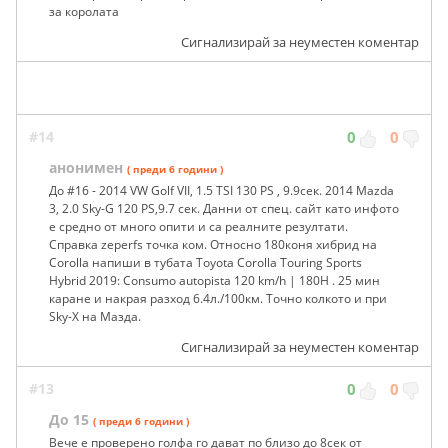
за королата
Сигнализирай за неуместен коментар
#14
0
0
анонимен
( преди 6 години )
До #16 - 2014 VW Golf VII, 1.5 TSI 130 PS , 9.9сек. 2014 Mazda
3, 2.0 Sky-G 120 PS,9.7 сек. Данни от спец. сайт като инфото
е средно от много опити и са реалните резултати.
Справка zeperfs точка ком. Относно 180коня хибрид на
Corolla напиши в тубата Toyota Corolla Touring Sports
Hybrid 2019: Consumo autopista 120 km/h | 180H . 25 мин
каране и накрая разход 6.4л./100км. Точно колкото и при
Sky-X на Мазда.
Сигнализирай за неуместен коментар
#13
0
0
До 15
( преди 6 години )
Вече е проверено голфа го дават по близо до 8сек от