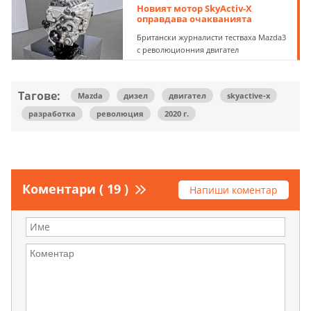
Новият мотор SkyActiv-X
оправдава очакванията
Британски журналисти тестваха Mazda3
с революционния двигател
Тагове:
Mazda
дизел
двигател
skyactive-x
разработка
революция
2020 г.
Коментари ( 19 )
Напиши коментар