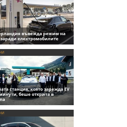
ерландия въвежда режим на
 заради електромобилите
НИ
ата станция, която зарежда EV
 минути, беше открита в
па
НИ