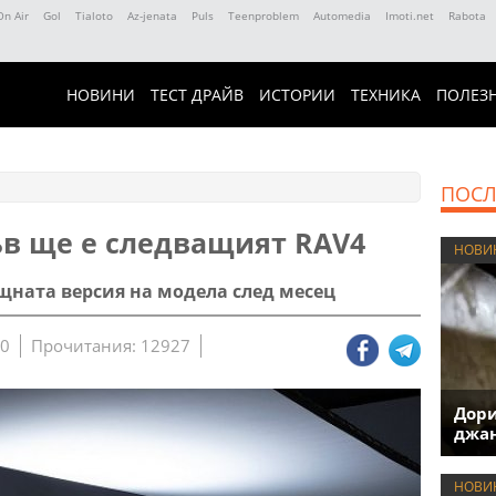
On Air
Gol
Tialoto
Az-jenata
Puls
Teenproblem
Automedia
Imoti.net
Rabota
НОВИНИ
ТЕСТ ДРАЙВ
ИСТОРИИ
ТЕХНИКА
ПОЛЕЗ
ПОСЛ
ъв ще е следващият RAV4
НОВИ
ната версия на модела след месец
00
Прочитания: 12927
Дори
джан
НОВИ