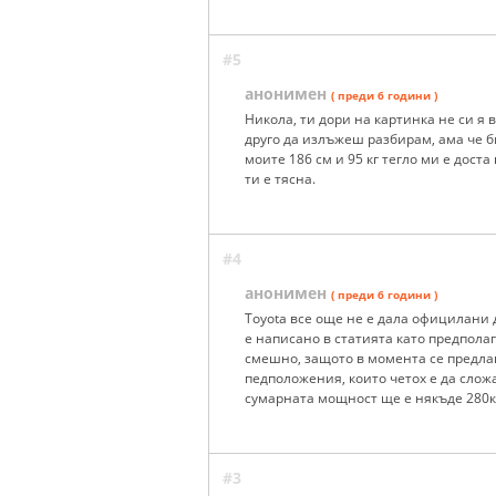
#5
анонимен
( преди 6 години )
Никола, ти дори на картинка не си я
друго да излъжеш разбирам, ама че б
моите 186 см и 95 кг тегло ми е доста
ти е тясна.
#4
анонимен
( преди 6 години )
Toyota все още не е дала официлани 
е написано в статията като предполаг
смешно, защото в момента се предлаг
педположения, които четох е да сложа
сумарната мощност ще е някъде 280к.
#3