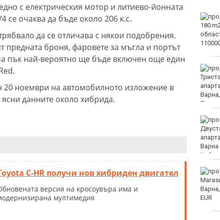
Заедно с електрическия мотор и литиево-йонната
Във Варна наградиха
 се очаква да бъде около 206 к.с.
победителите в
рябвало да се отличава с някои подобрения.
Спартакиадата на ВМС
т предната броня, фаровете за мъгла и портът
ма пък най-вероятно ще бъде включен още един
Нови правила пратиха
Red.
рекорд на Карлос
н 20 ноември на автомобилното изложение в
Насар в историята
 ясни данните около хибрида.
Варна с нова услуга за
денонощна грижа за
възрастни хора и лица с
трайни увреждания
Toyota C-HR получи нов хибриден двигател
Започна юбилейният 50-
и международен бридж
Обновената версия на кросоувъра има и
фестивал „Варна“
модернизирана мултимедия