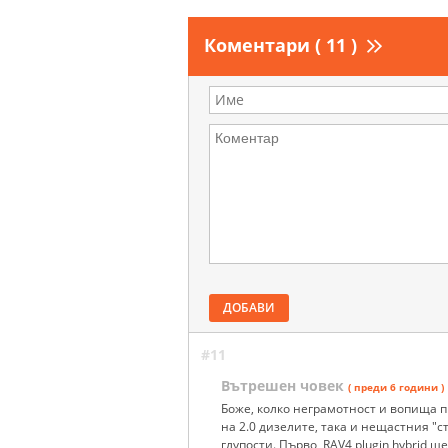
Коментари ( 11 )
ДОБАВИ
#11
Вътрешен човек
( преди 6 години )
Боже, колко неграмотност и вопища п
на 2.0 дизелите, така и нещастния "
глупости. Първо, RAV4 plugin hybrid ще