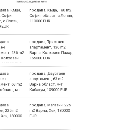
продава, Къща, 180 m2
Левс
София област, с.Лопян,
фено
110000 EUR
биле
с Ка
продава, Тристаен
Диди
апартамент, 136 m2
мног
Варна, Колхозен Пазар,
165000 EUR
продава, Двустаен
Левс
апартамент, 63 m2
пред
Варна област, м-т
Тази
Кабакум, 109000 EUR
изжи
продава, Магазин, 225
НА Ж
m2 Варна, Хеи, 180000
Авив
EUR