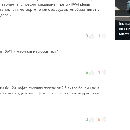
а е вариантът с предно предаване); трето - RAV4 plugin
на снимката; четвърто - онзи с офроуд автомобила явно не
дела...
Бенз
инте
част
0
1
т RAV4" - устойчив на лосов тест?
5
1
ки бе - 2л нафта вървяло повече от 2.5 литра бензин че и
луба на крадците на нафта ги разправяй, никой друг няма
2
5