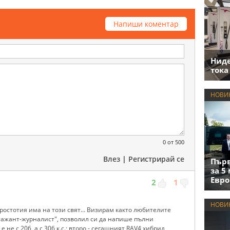
Напиши коментар
Нид
тока
НОВИ
0
от 500
Влез
|
Регистрирай се
Първ
за 5
Евро
2
1
НОВИ
ростотия има на този свят... Визирам както любителите
стажант-журналист", позволил си да напише пълни
 е не с 206, а с 306 к.с.; второ - сегашният RAV4 хибрид