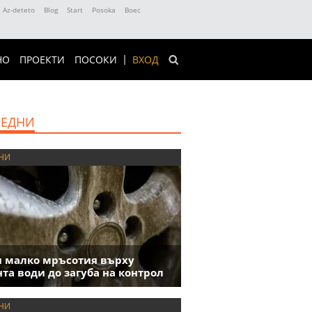
Az-deteto
Blog
Start
Posoka
Boec
НО
ПРОЕКТИ
ПОСОКИ
ВХОД
ЕДНИ
НИ
 малко мръсотия върху
та води до загуба на контрол
НИ