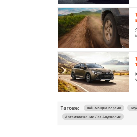
Тагове:
най-мощна версия
Toy
Автоизложение Лос Анджелис