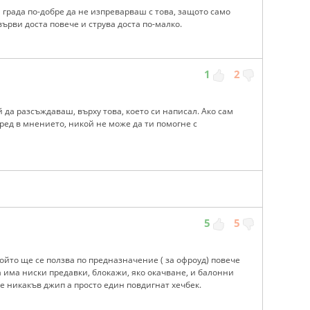
 града по-добре да не изпреварваш с това, защото само
ърви доста повече и струва доста по-малко.
1
2
 да разсъждаваш, върху това, което си написал. Ако сам
аред в мнението, никой не може да ти помогне с
5
5
ойто ще се ползва по предназначение ( за офроуд) повече
а има ниски предавки, блокажи, яко окачване, и балонни
не никакъв джип а просто един повдигнат хечбек.