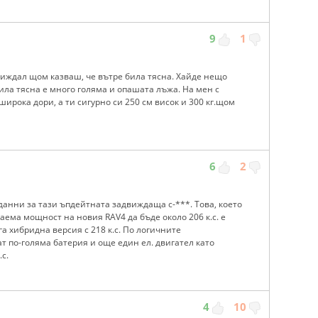
9
1
 виждал щом казваш, че вътре била тясна. Хайде нещо
ила тясна е много голяма и опашата лъжа. На мен с
 широка дори, а ти сигурно си 250 см висок и 300 кг.щом
6
2
данни за тази ъпдейтната задвиждаща с-***. Това, което
аема мощност на новия RAV4 да бъде около 206 к.с. е
а хибридна версия с 218 к.с. По логичните
т по-голяма батерия и още един ел. двигател като
с.
4
10