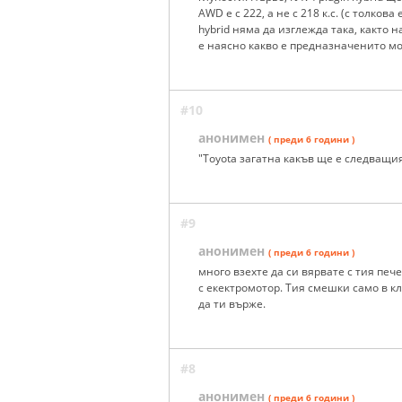
AWD е с 222, а не с 218 к.с. (с толков
hybrid няма да изглежда така, както 
е наясно какво е предназначенито мо
#10
анонимен
( преди 6 години )
"Toyota загатна какъв ще е следващия
#9
анонимен
( преди 6 години )
много взехте да си вярвате с тия пече
с екектромотор. Тия смешки само в к
да ти върже.
#8
анонимен
( преди 6 години )