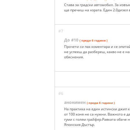
Става за градски автомобил. За извън
ще пречиш на хората. Един 2.0дизел в
#7
До #10
( преди 6 години )
Прочети си пак коментара и се опитай
не успееш да разбереш, какво не е н
обяснения.
#6
анонимен
( преди 6 години )
На практика на един истински джип к
от 100 коня не са нужни. Важното е д
гуми с голям грайфер.Равката обаче 
Японския Дъстър.