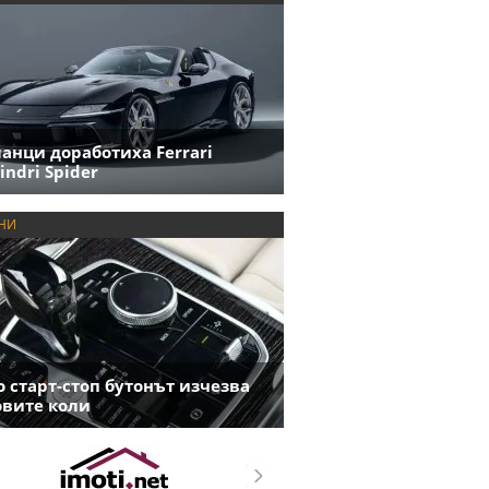
анци доработиха Ferrari
indri Spider
НИ
 старт-стоп бутонът изчезва
овите коли