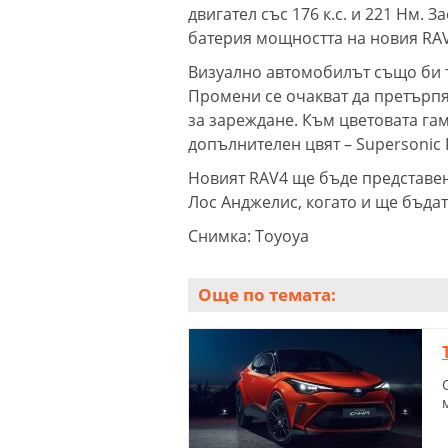
двигател със 176 к.с. и 221 Нм. 
батерия мощността на новия RAV4
Визуално автомобилът също би т
Промени се очакват да претърпя
за зареждане. Към цветовата га
допълнителен цвят – Supersonic 
Новият RAV4 ще бъде представе
Лос Анджелис, когато и ще бъдат
Снимка: Toyoya
Още по темата: