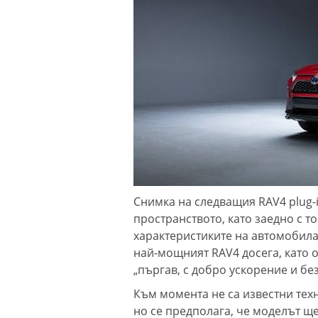
Снимка на следващия RAV4 plug-i
пространството, като заедно с т
характеристиките на автомобила 
най-мощният RAV4 досега, като о
„пъргав, с добро ускорение и бе
Към момента не са известни техн
но се предполага, че моделът щ