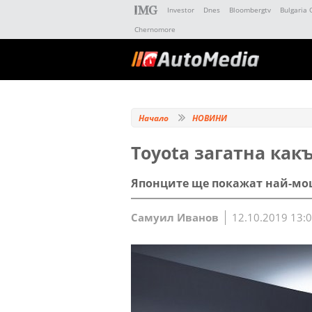
Investor
Dnes
Bloombergtv
Bulgaria 
Chernomore
Начало
НОВИНИ
Toyota загатна как
Японците ще покажат най-мощ
Самуил Иванов
12.10.2019 13: