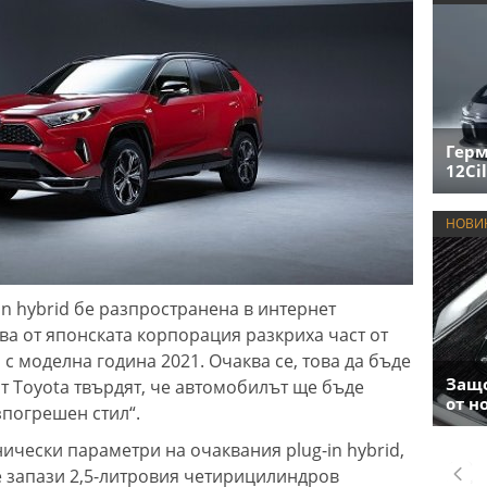
Герм
12Cil
НОВИ
n hybrid бе разпространена в интернет
ова от японската корпорация разкриха част от
с моделна година 2021. Очаква се, това да бъде
Защо
т Toyota твърдят, че автомобилът ще бъде
от н
зпогрешен стил“.
ически параметри на очаквания plug-in hybrid,
е запази 2,5-литровия четирицилиндров