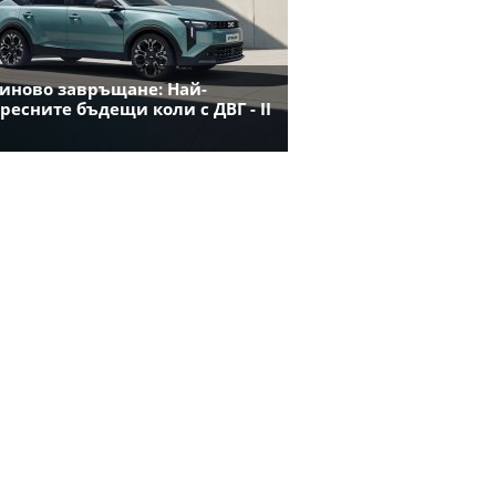
иново завръщане: Най-
ресните бъдещи коли с ДВГ - II