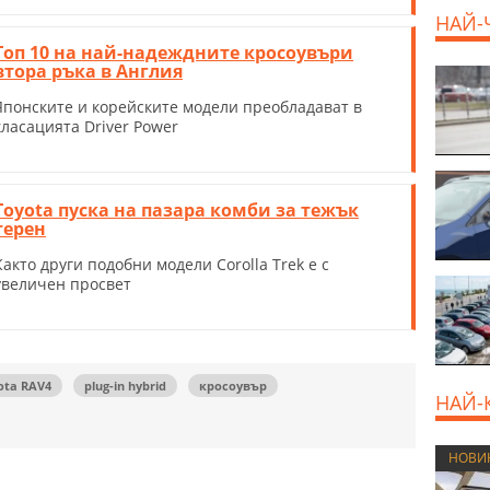
НАЙ-
Топ 10 на най-надеждните кросоувъри
втора ръка в Англия
Японските и корейските модели преобладават в
класацията Driver Power
Toyota пуска на пазара комби за тежък
терен
Както други подобни модели Corolla Trek е с
увеличен просвет
ota RAV4
plug-in hybrid
кросоувър
НАЙ-
НОВИ