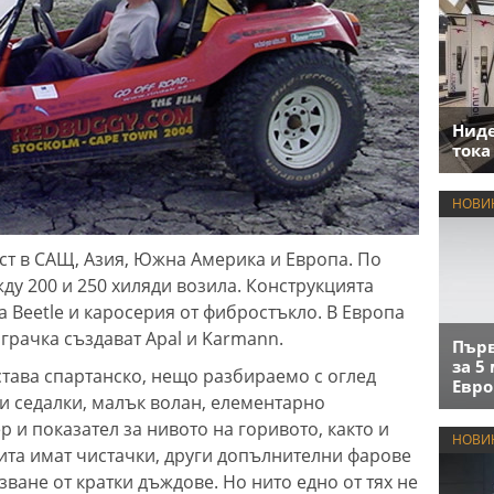
Нид
тока
НОВИ
т в САЩ, Азия, Южна Америка и Европа. По
ду 200 и 250 хиляди возила. Конструкцията
а Beetle и каросерия от фибростъкло. В Европа
грачка създават Apal и Karmann.
Първ
за 5
тава спартанско, нещо разбираемо с оглед
Евро
ни седалки, малък волан, елементарно
 и показател за нивото на горивото, както и
НОВИ
гита имат чистачки, други допълнителни фарове
ване от кратки дъждове. Но нито едно от тях не