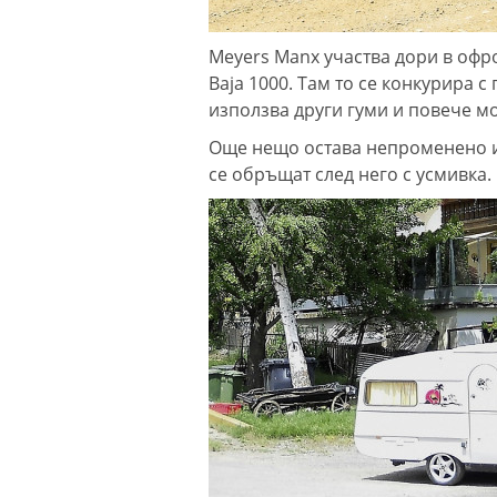
Meyers Manx участва дори в офр
Baja 1000. Там то се конкурира 
използва други гуми и повече м
Още нещо остава непроменено и д
се обръщат след него с усмивка.