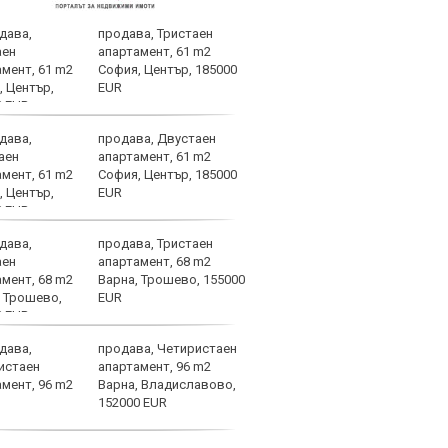
продава, Тристаен
Съдя
апартамент, 61 m2
наци
София, Център, 185000
EUR
продава, Двустаен
Родр
апартамент, 61 m2
или 
София, Център, 185000
запл
EUR
продава, Тристаен
Спал
апартамент, 68 m2
проб
Варна, Трошево, 155000
Баст
EUR
продава, Четиристаен
Бону
апартамент, 96 m2
Капи
Варна, Владиславово,
за м
152000 EUR