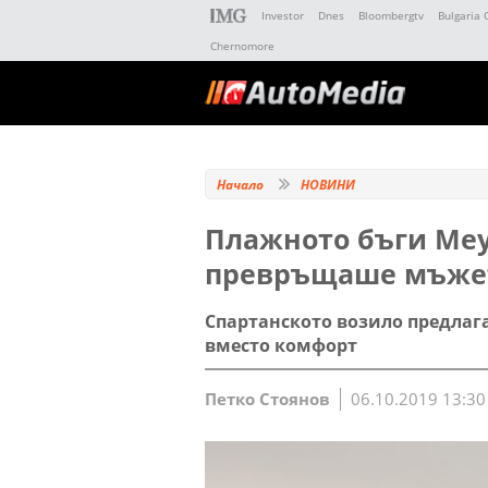
Investor
Dnes
Bloombergtv
Bulgaria 
Chernomore
Начало
НОВИНИ
Плажното бъги Mey
превръщаше мъжет
Спартанското возило предлаг
вместо комфорт
Петко Стоянов
06.10.2019 13:30