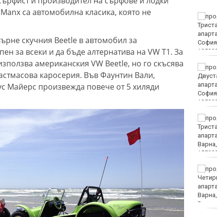
сърфист и производител на сърфове и лодки
 Manx са автомобилна класика, която не
Пуснаха тока в КАТ
Варна
ърне скучния Beetle в автомобил за
пен за всеки и да бъде алтернатива на VW T1. За
 използва американския VW Beetle, но го скъсява
"Грийнпийс": Да не се
ластмасова каросерия. Във Фаунтин Вали,
добива нефт и газ в
Черно море
с Майерс произвежда повече от 5 хиляди
Оставиха в ареста
петимата младежи за
убийството в Пловдив
След случая във
Варненско, БАБХ зове:
Не купувайте! Не
докосвайте!
Сигнализирайте!