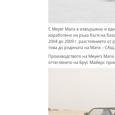
С Meyer Manx е извършено и едн
изработено на ръка бъги на база
2004 до 2009 г. разстоянието о
това до родината на Manx – САЩ
Производството на Meyers Manx 
оттеглянето на Брус Майерс при