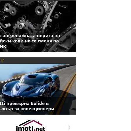
 ангренажната верига на
йски коли не се сменя по
фик
НИ
tti превърна Bolide в
овър за колекционери