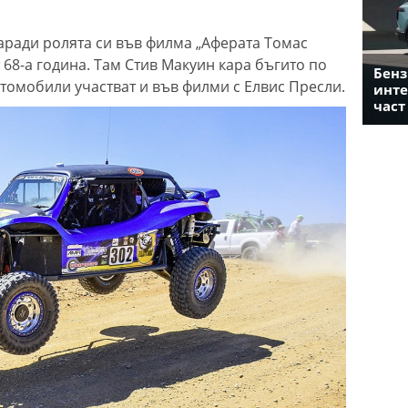
аради ролята си във филма „Аферата Томас
 68-а година. Там Стив Макуин кара бъгито по
Бенз
втомобили участват и във филми с Елвис Пресли.
инте
част