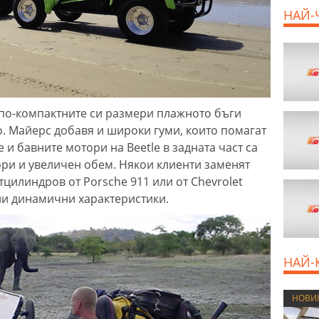
НАЙ-
 по-компактните си размери плажното бъги
о. Майерс добавя и широки гуми, които помагат
 и бавните мотори на Beetle в задната част са
ри и увеличен обем. Някои клиенти заменят
цилиндров от Porsche 911 или от Chevrolet
тни динамични характеристики.
НАЙ-
НОВИ