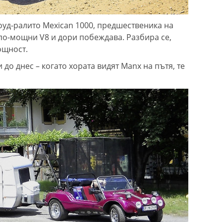
оуд-ралито Mexican 1000, предшественика на
с по-мощни V8 и дори побеждава. Разбира се,
ощност.
о днес – когато хората видят Manx на пътя, те