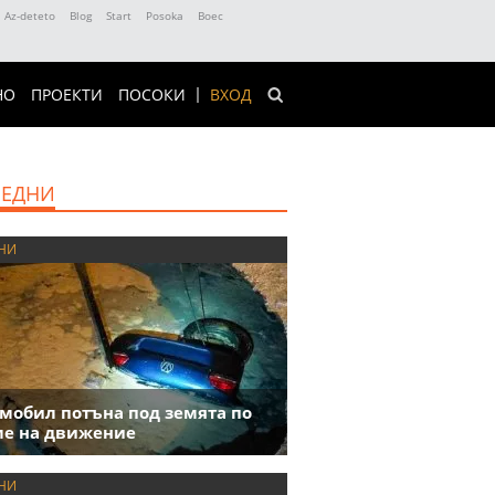
Az-deteto
Blog
Start
Posoka
Boec
НО
ПРОЕКТИ
ПОСОКИ
ВХОД
ЕДНИ
НИ
мобил потъна под земята по
е на движение
НИ