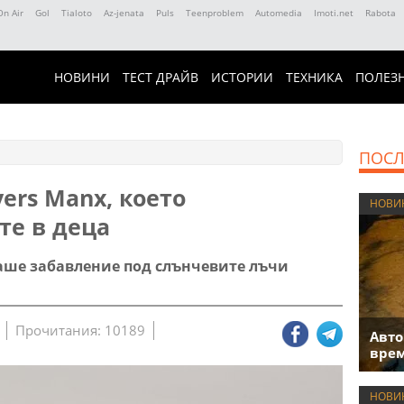
On Air
Gol
Tialoto
Az-jenata
Puls
Teenproblem
Automedia
Imoti.net
Rabota
НОВИНИ
ТЕСТ ДРАЙВ
ИСТОРИИ
ТЕХНИКА
ПОЛЕЗ
ПОСЛ
ers Manx, което
НОВИ
е в деца
аше забавление под слънчевите лъчи
Прочитания: 10189
Авто
врем
НОВИ