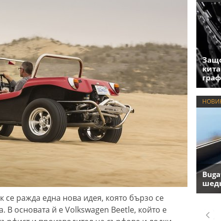
Защо
кита
гра
НОВИ
Buga
шедь
к се ражда една нова идея, която бързо се
 В основата й е Volkswagen Beetle, който е