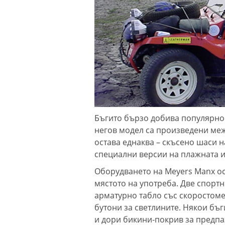
Бъгито бързо добива популярнос
негов модел са произведени меж
остава еднаква – скъсено шаси н
специални версии на плажната и
Оборудването на Meyers Manx ос
мястото на употреба. Две спорт
арматурно табло със скоростомер
бутони за светлините. Някои бъ
и дори бикини-покрив за предпаз