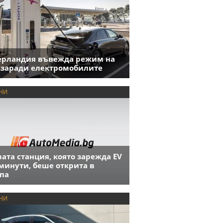
ерландия въвежда режим на
 заради електромобилите
НИ
ата станция, която зарежда EV
 минути, беше открита в
па
НИ