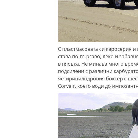
С пластмасовата си каросерия и
става по-пъргаво, леко и забавн
в пясъка. Не минава много време
подсилени с различни карбурато
четирицилндровия боксер с шест
Corvair, което води до импозан