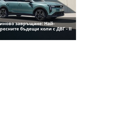
иново завръщане: Най-
ресните бъдещи коли с ДВГ - II