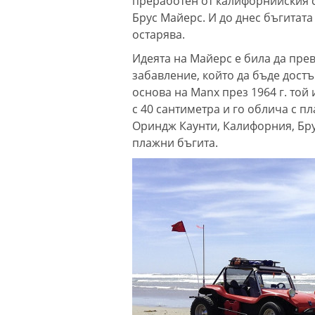
преработен от калифорнийския 
Брус Майерс. И до днес бъгитата
остарява.
Идеята на Майерс е била да прев
забавление, който да бъде достъ
основа на Manx през 1964 г. той
с 40 сантиметра и го облича с п
Ориндж Каунти, Калифорния, Бру
плажни бъгита.