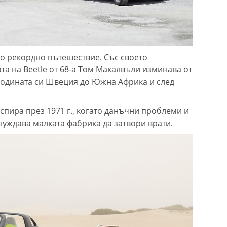
о рекордно пътешествие. Със своето
та на Beetle от 68-а Том Макалвъли изминава от
т родината си Швеция до Южна Африка и след
.
спира през 1971 г., когато данъчни проблеми и
нуждава малката фабрика да затвори врати.