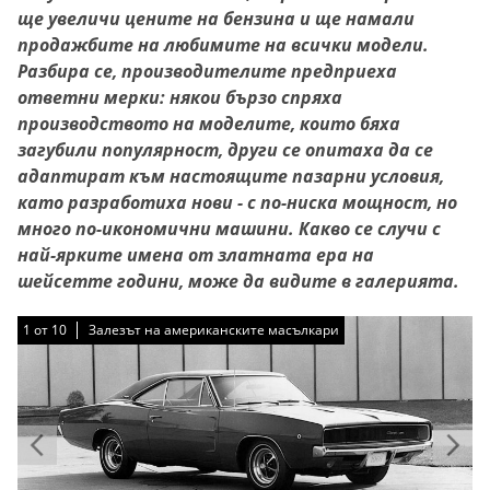
ще увеличи цените на бензина и ще намали
продажбите на любимите на всички модели.
Разбира се, производителите предприеха
ответни мерки: някои бързо спряха
производството на моделите, които бяха
загубили популярност, други се опитаха да се
адаптират към настоящите пазарни условия,
като разработиха нови - с по-ниска мощност, но
много по-икономични машини. Какво се случи с
най-ярките имена от златната ера на
шейсетте години, може да видите в галерията.
1
1
1
1
1
1
1
1
1
1
от
от
от
от
от
от
от
от
от
от
10
10
10
10
10
10
10
10
10
10
Залезът на американските масълкари
Залезът на американските масълкари
Залезът на американските масълкари
Залезът на американските масълкари
Залезът на американските масълкари
Залезът на американските масълкари
Залезът на американските масълкари
Залезът на американските масълкари
Залезът на американските масълкари
Залезът на американските масълкари