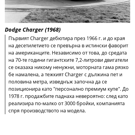
Dodge Charger (1968)
Първият Charger дебютира през 1966 г. и до края
на десетилетието се превърна в истински фаворит
на американците. Независимо от това, до средата
на 70-те години гигантските 7,2-литрови двигатели
се оказаха никому ненужни, моторната гама рязко
бе намалена, а тежкият Charger с дължина пет и
половина метра, изведнъж започна да се
позиционира като "персонално премиум купе". До
1978 г. продажбите паднаха невероятно: след като
реализира по-малко от 3000 бройки, компанията
спря производството на модела.