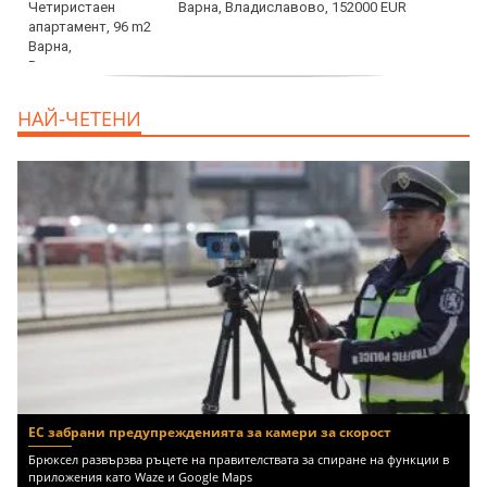
Варна, Владиславово, 152000 EUR
продава, Къща, 370 m2 София област, гр.
НАЙ-ЧЕТЕНИ
Костинброд, 358000 EUR
ЕС забрани предупрежденията за камери за скорост
Брюксел развързва ръцете на правителствата за спиране на функции в
приложения като Waze и Google Maps