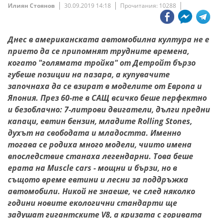
Илиян Стоянов
30.09.2019 14:18
Прочитания: 10288
Днес в американската автомобилна култура не е
прието да се припомнят трудните времена,
когато "голямата тройка" от Детройт бързо
губеше позиции на пазара, а купувачите
започнаха да се взират в моделите от Европа и
Япония. През 60-те в САЩ всичко беше перфектно
и безоблачно: 7-литрови двигатели, дълги предни
капаци, евтин бензин, младите Rolling Stones,
духът на свободата и младостта. Именно
тогава се родиха много модели, чиито имена
впоследствие станаха легендарни. Това беше
ерата на Muscle cars - мощни и бързи, но в
същото време евтини и лесни за поддръжка
автомобили. Никой не знаеше, че след няколко
години новите екологични стандарти ще
задушат гигантските V8, а кризата с горивата