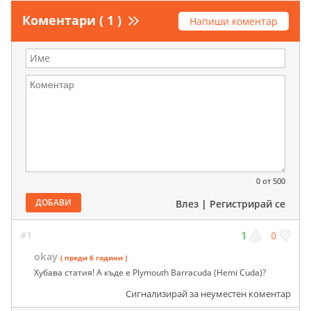
Коментари ( 1 )
Напиши коментар
0
от 500
ДОБАВИ
Влез
|
Регистрирай се
#1
1
0
okay
( преди 6 години )
Хубава статия! А къде е Plymouth Barracuda (Hemi Cuda)?
Сигнализирай за неуместен коментар