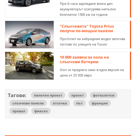
При 6-часа зареждане всеки ден
акумулаторът осигурява напълно
безплатни 1300 км на година
"Слънчевата" Toyota Prius
получи по-мощни панели
Прототип на хибридния модел започва
тестове по улиците на Токио
10 000 заявки за кола на
слънчеви батерии
Sion се предлага само в една версия на
цена от 25 500 евро
Тагове:
пилотен проект
проект
фотоклетки
слънчеви панели
отсечка
път
франция
провал
фиаско