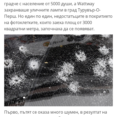
градче с население от 5000 души, а Wattway
захранваше уличните лампи в град Турувър-О-
Перш. Но един по един, недостатъците в покритието
на фотоклетките, които заеха площ от 3000
квадратни метра, започнаха да се появяват.
Първо, пътят се оказа много шумен, в резултат на