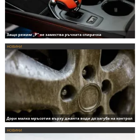
Защо режим „P“ не замества ръчната спирачка
НОВИНИ
Дори малко мръсотия върху джанта води до загуба на контрол
НОВИНИ