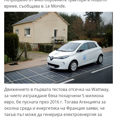
време, съобщава в. Le Monde.
Движението в първата тестова отсечка на Wattway,
за чието изграждане бяха похарчени 5 милиона
евро, бе пусната през 2016 г. Тогава Агенцията за
околна среда и енергетика на Франция заяви, че
такъв път може да генерира електроенергия за