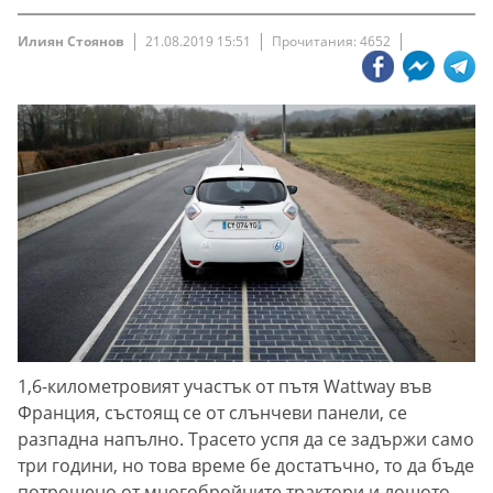
Илиян Стоянов
21.08.2019 15:51
Прочитания: 4652
1,6-километровият участък от пътя Wattway във
Франция, състоящ се от слънчеви панели, се
разпадна напълно. Трасето успя да се задържи само
три години, но това време бе достатъчно, то да бъде
потрошено от многобройните трактори и лошото