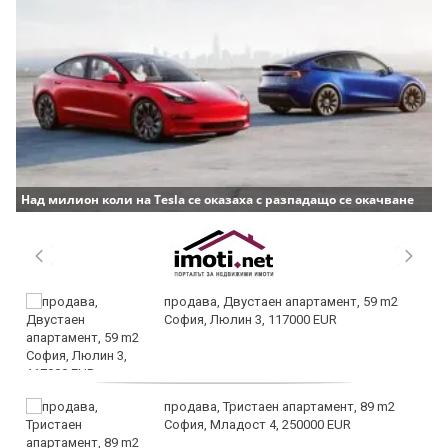
Над милион коли на Tesla се оказаха с разпадащо се окачване
продава, Двустаен апартамент, 59 m2
София, Люлин 3, 117000 EUR
продава, Тристаен апартамент, 89 m2
София, Младост 4, 250000 EUR