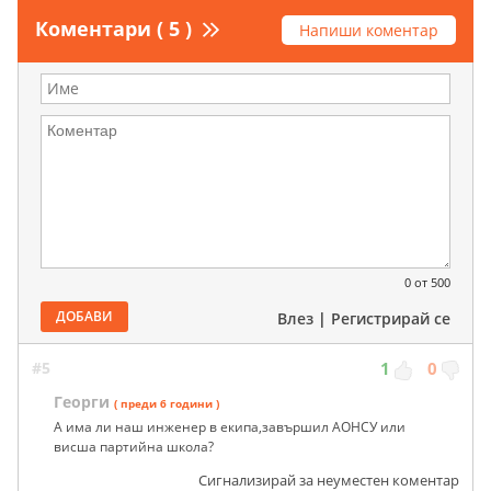
Коментари ( 5 )
Напиши коментар
0
от 500
ДОБАВИ
Влез
|
Регистрирай се
#5
1
0
Георги
( преди 6 години )
А има ли наш инженер в екипа,завършил АОНСУ или
висша партийна школа?
Сигнализирай за неуместен коментар