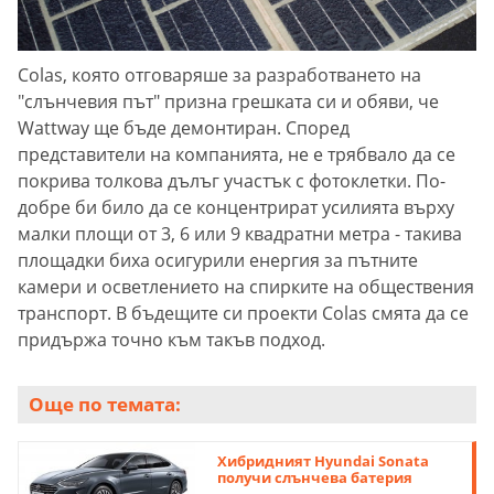
Colas, която отговаряше за разработването на
"слънчевия път" призна грешката си и обяви, че
Wattway ще бъде демонтиран. Според
представители на компанията, не е трябвало да се
покрива толкова дълъг участък с фотоклетки. По-
добре би било да се концентрират усилията върху
малки площи от 3, 6 или 9 квадратни метра - такива
площадки биха осигурили енергия за пътните
камери и осветлението на спирките на обществения
транспорт. В бъдещите си проекти Colas смята да се
придържа точно към такъв подход.
Още по темата:
Хибридният Hyundai Sonata
получи слънчева батерия