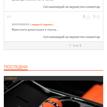
Сигнализирай за неуместен коментар
#1
7
7
анонимен
( преди 6 години )
Френската доминация е пълна...
Сигнализирай за неуместен коментар
1 - 5 от 5
ПОСЛЕДНИ
НОВИНИ