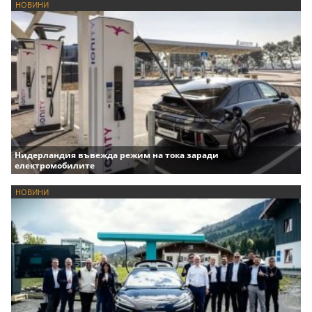
НОВИНИ
Нидерландия въвежда режим на тока заради
електромобилите
НОВИНИ