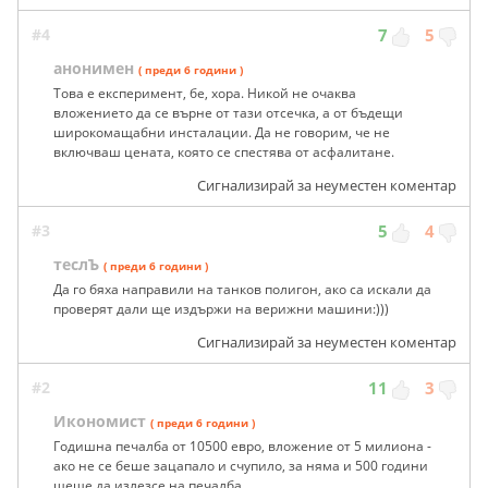
#4
7
5
анонимен
( преди 6 години )
Това е експеримент, бе, хора. Никой не очаква
вложението да се върне от тази отсечка, а от бъдещи
широкомащабни инсталации. Да не говорим, че не
включваш цената, която се спестява от асфалитане.
Сигнализирай за неуместен коментар
#3
5
4
теслЪ
( преди 6 години )
Да го бяха направили на танков полигон, ако са искали да
проверят дали ще издържи на верижни машини:)))
Сигнализирай за неуместен коментар
#2
11
3
Икономист
( преди 6 години )
Годишна печалба от 10500 евро, вложение от 5 милиона -
ако не се беше зацапало и счупило, за няма и 500 години
щеше да излезсе на печалба.