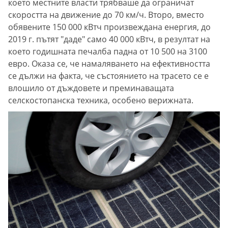
което местните власти трябваше да ограничат
скоростта на движение до 70 км/ч. Второ, вместо
обявените 150 000 кВтч произвеждана енергия, до
2019 г. пътят "даде" само 40 000 кВтч, в резултат на
което годишната печалба падна от 10 500 на 3100
евро. Оказа се, че намаляването на ефективността
се дължи на факта, че състоянието на трасето се е
влошило от дъждовете и преминаващата
селскостопанска техника, особено верижната.