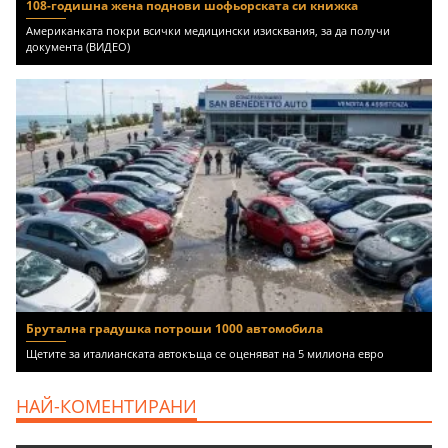
108-годишна жена поднови шофьорската си книжка
Американката покри всички медицински изисквания, за да получи
документа (ВИДЕО)
Брутална градушка потроши 1000 автомобила
Щетите за италианската автокъща се оценяват на 5 милиона евро
НАЙ-КОМЕНТИРАНИ