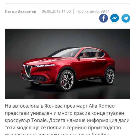
Петър Захариев
06.09.2019 11:00
Прочитания: 9847
На автосалона в Женева през март Alfa Romeo
представи уникален и много красив концептуален
кросоувър Tonale. Досега нямаше информация дали
този модел ще се появи в серийно производство
или ще си остане в една единствено бройка.