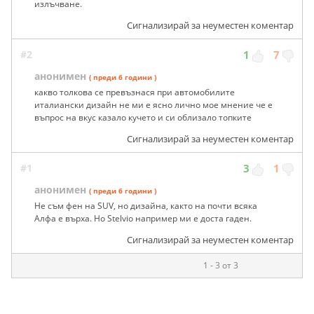
излъчване.
Сигнализирай за неуместен коментар
#2
1
7
анонимен
( преди 6 години )
какво толкова се превъзнася при автомобилите
италиански дизайн не ми е ясно лично мое мнение че е
въпрос на вкус казало кучето и си облизало топките
Сигнализирай за неуместен коментар
#1
3
1
анонимен
( преди 6 години )
Не съм фен на SUV, но дизайна, както на почти всяка
Алфа е върха. Но Stelvio например ми е доста гаден.
Сигнализирай за неуместен коментар
1 - 3 от 3