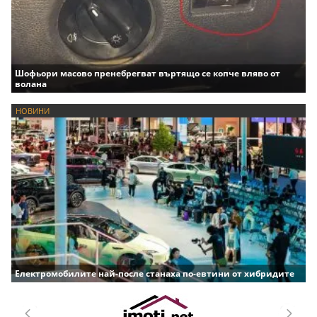
Шофьори масово пренебрегват въртящо се копче вляво от
волана
НОВИНИ
Електромобилите най-после станаха по-евтини от хибридите