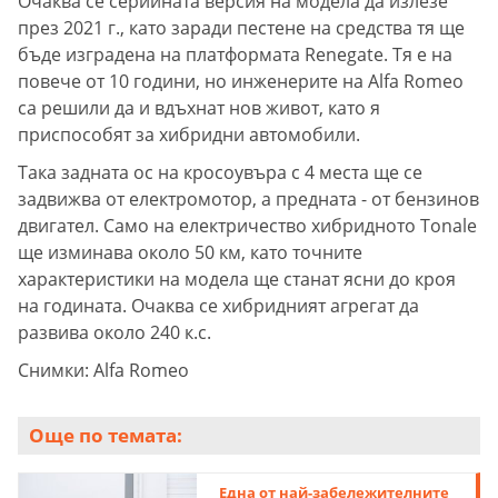
Очаква се серийната версия на модела да излезе
през 2021 г., като заради пестене на средства тя ще
бъде изградена на платформата Renegate. Тя е на
повече от 10 години, но инженерите на Alfa Romeo
са решили да и вдъхнат нов живот, като я
приспособят за хибридни автомобили.
Така задната ос на кросоувъра с 4 места ще се
задвижва от електромотор, а предната - от бензинов
двигател. Само на електричество хибридното Tonale
ще изминава около 50 км, като точните
характеристики на модела ще станат ясни до кроя
на годината. Очаква се хибридният агрегат да
развива около 240 к.с.
Снимки: Alfa Romeo
Още по темата:
Една от най-забележителните