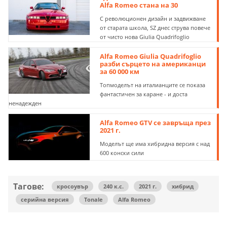
Alfa Romeo стана на 30
С революционен дизайн и задвижване
от старата школа, SZ днес струва повече
от чисто нова Giulia Quadrifoglio
Alfa Romeo Giulia Quadrifoglio
разби сърцето на американци
за 60 000 км
Топмоделът на италианците се показа
фантастичен за каране - и доста
ненадежден
Alfa Romeo GTV се завръща през
2021 г.
Моделът ще има хибридна версия с над
600 конски сили
Тагове:
кросоувър
240 к.с.
2021 г.
хибрид
серийна версия
Tonale
Alfa Romeo