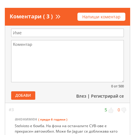
Коментари ( 3 )
Напиши коментар
0
от 500
ДОБАВИ
Влез
|
Регистрирай се
#3
5
0
анонимен
( преди 6 години )
Stelvioto e бомба. На фона на останалите СУВ-ове е
прекрасен автомобил. Може би Jaguar се доближава като