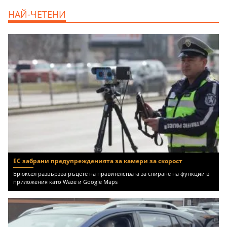
продава, Тристаен апартамент, 86 m2
НАЙ-ЧЕТЕНИ
Варна, Владиславово, 139000 EUR
ЕС забрани предупрежденията за камери за скорост
Брюксел развързва ръцете на правителствата за спиране на функции в
приложения като Waze и Google Maps