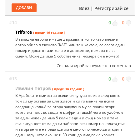
ДОБАВИ
Влез
|
Регистрирай се
#14
0
0
Triforce
( преди 16 години )
В западна европа имаше държава, в която като влезне
автомобила в тяхното "КАТ" или там както е, се слага един
номер и докато тази кола е в движение, номера не се
сменя. Може да има 5 собственика, номера си е номер!
Сигнализирай за неуместен коментар
#13
0
0
Ивелин Петров
( преди 16 години )
В Арабските емирства всеки си купува номер след което
тои си му остава за цял живот и си го менка на всяка
следваща кола.А за втора закупена му се прави втори
комплект пак със същите цифри и така.Много по удобно е
за един човек да има 5 коли с един и същ номер и така
със сигурност няма да си забрави рег.номер на колата,пък
и за органите на реда ще им е много по лесно да открият
един нарушите ако ше и 30 коли да има,пак е хванат.