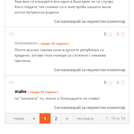
Ама вие се изказвате все едно в България не се случва.
Като гледате тея снимки си е жив проба нашата мила
китна мутренска родина.
Сигнализирай за неуместен коментар
#6
0
0
Анонимен
( преди 16 години )
Почти всички такива коли в руските републики са
крадени, затова тези номера са сложени с някаква
причина.
Сигнализирай за неуместен коментар
#5
0
0
maho
( преди 16 години )
по "логиката" ти, значи и Холандците не стават
Сигнализирай за неуместен коментар
<
1
2
>
първа
последна
1 - 10 от 14