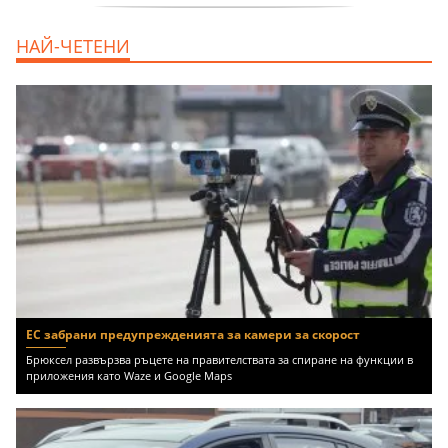
дава под наем, Двустаен апартамент, 70
НАЙ-ЧЕТЕНИ
m2 София, Манастирски Ливади, 800 EUR
ЕС забрани предупрежденията за камери за скорост
Брюксел развързва ръцете на правителствата за спиране на функции в
приложения като Waze и Google Maps