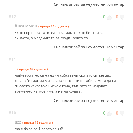
Сигнализирай за неуместен коментар
#12
0
0
Анонимен
( преди 16 години )
Едно порше за тати, едно за мама, едно бентли за
синчето, а маздичката за градинаряха-ха
Сигнализирай за неуместен коментар
#11
0
0
-
( преди 16 години )
най-вероятно са на един собственик.когато си вземах
кола в Германия ми казаха че жълтите табели мога да си
ги сложа каквато си искам кола, тъй като се издават
временно на мое име, а не на колата.
Сигнализирай за неуместен коментар
#10
0
0
azz
( преди 16 години )
moje da sa na 1 sobstvenik :P