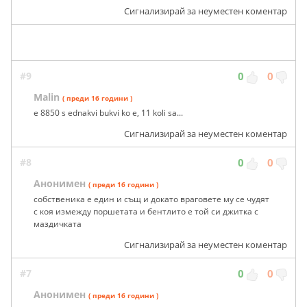
Сигнализирай за неуместен коментар
#9
0
0
Malin
( преди 16 години )
e 8850 s ednakvi bukvi ko e, 11 koli sa...
Сигнализирай за неуместен коментар
#8
0
0
Анонимен
( преди 16 години )
собственика е един и същ и докато враговете му се чудят
с коя измежду поршетата и бентлито е той си джитка с
маздичката
Сигнализирай за неуместен коментар
#7
0
0
Анонимен
( преди 16 години )