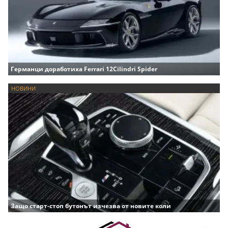
Германци доработиха Ferrari 12Cilindri Spider
НОВИНИ
Защо старт-стоп бутонът изчезва от новите коли