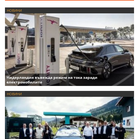
НОВИНИ
Нидерландия въвежда режим на тока заради
електромобилите
НОВИНИ