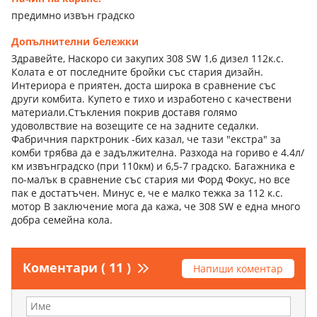
предимно извън градско
Допълнителни бележки
Здравейте, Наскоро си закупих 308 SW 1,6 дизел 112к.с.
Колата е от последните бройки със стария дизайн.
Интериора е приятен, доста широка в сравнение със
други комбита. Купето е тихо и изработено с качествени
материали.Стъкления покрив доставя голямо
удоволвствие на возещите се на задните седалки.
Фабричния парктроник -бих казал, че тази "екстра" за
комби трябва да е задължителна. Разхода на гориво е 4.4л/
км извънградско (при 110км) и 6,5-7 градско. Багажника е
по-малък в сравнение със стария ми Форд Фокус, но все
пак е достатъчен. Минус е, че е малко тежка за 112 к.с.
мотор В заключение мога да кажа, че 308 SW е една много
добра семейна кола.
Коментари ( 11 )
Напиши коментар