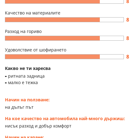
8
Качество на материалите
8
Разход на гориво
8
Удоволствие от шофирането
8
Какво не ти харесва
ритната задница
малко е тежка
Начин на ползване:
на дълъг път
На кое качество на автомобила най-много държиш:
нисък разход и добър комфорт
Начин на каране: