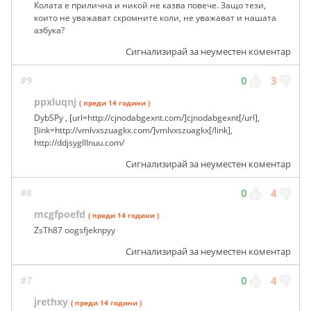
Колата е прилична и никой не казва повече. Защо тези,
които не уважават скромните коли, не уважават и нашата
азбука?
Сигнализирай за неуместен коментар
#9
0
3
ppxluqnj
( преди 14 години )
DybSPy , [url=http://cjnodabgexnt.com/]cjnodabgexnt[/url],
[link=http://vmlvxszuagkx.com/]vmlvxszuagkx[/link],
http://ddjsyglllnuu.com/
Сигнализирай за неуместен коментар
#8
0
4
mcgfpoefd
( преди 14 години )
ZsTh87 oogsfjeknpyy
Сигнализирай за неуместен коментар
#7
0
4
jrethxy
( преди 14 години )