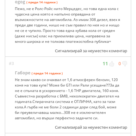
ogog
( преди 14 години )
Пежо, не е Ролс-Ройс нито Мерцедес, но това една кола с
чудесна цена която е напълно оправдана от
възможностите на автомобила. Аз имам 308 дизел, взех я
преди две години, нишо не съм правил по нея но и нищо
не се е чупило. Просто това една хубава кола от среден
(даже нисък) клас на приемлива цена, направена за
много широка и не толкова платежоспобна публика=
Сигнализирай за неуместен коментар
#3
11
0
Габоре
( преди 14 години )
Не знам какво си очаквал от 1,6 атмосферен бензин, 120
коня на това купе? Може би GTI или Рали усещане?!?За да
не е спъната в ускорението - 1,6 THP двигатела, 160 коня.
Съвместна разработка с БМВ, неколкократен двигател на
годината.Спирачната система е ОТЛИЧНА, като за тази
кола.А гърба не ме боли 2 седмици дори след бой, може
би преувеличаваш малко...308 не е изключителен
автомобил, но върши перфектно задачите си.
Сигнализирай за неуместен коментар