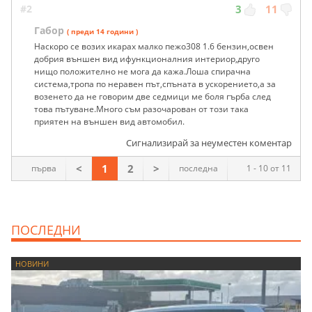
#2
3
11
Габор
( преди 14 години )
Наскоро се возих икарах малко пежо308 1.6 бензин,освен
добрия външен вид ифункционалния интериор,друго
нищо положително не мога да кажа.Лоша спирачна
система,тропа по неравен път,спъната в ускорението,а за
возенето да не говорим две седмици ме боля гърба след
това пътуване.Много съм разочарован от този така
приятен на външен вид автомобил.
Сигнализирай за неуместен коментар
<
1
2
>
първа
последна
1 - 10 от 11
ПОСЛЕДНИ
НОВИНИ