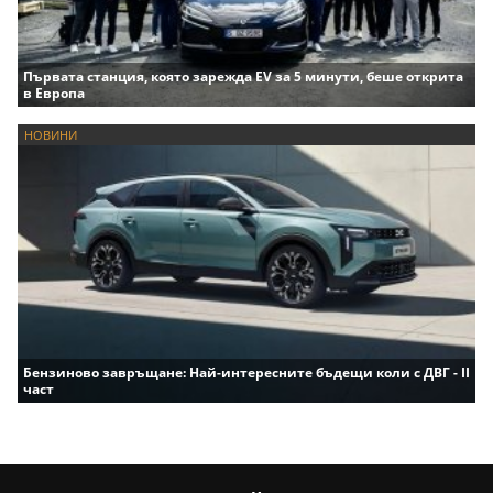
Първата станция, която зарежда EV за 5 минути, беше открита
в Европа
НОВИНИ
Бензиново завръщане: Най-интересните бъдещи коли с ДВГ - II
част