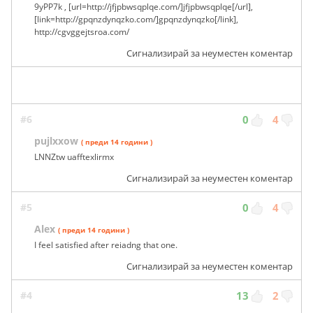
9yPP7k , [url=http://jfjpbwsqplqe.com/]jfjpbwsqplqe[/url],
[link=http://gpqnzdynqzko.com/]gpqnzdynqzko[/link],
http://cgvggejtsroa.com/
Сигнализирай за неуместен коментар
#6
0
4
pujlxxow
( преди 14 години )
LNNZtw uafftexlirmx
Сигнализирай за неуместен коментар
#5
0
4
Alex
( преди 14 години )
I feel satisfied after reiadng that one.
Сигнализирай за неуместен коментар
#4
13
2