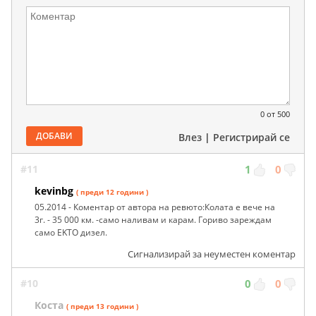
0
от 500
ДОБАВИ
Влез
|
Регистрирай се
#11
1
0
kevinbg
( преди 12 години )
05.2014 - Коментар от автора на ревюто:Колата е вече на
3г. - 35 000 км. -само наливам и карам. Гориво зареждам
само EKTO дизел.
Сигнализирай за неуместен коментар
#10
0
0
Коста
( преди 13 години )