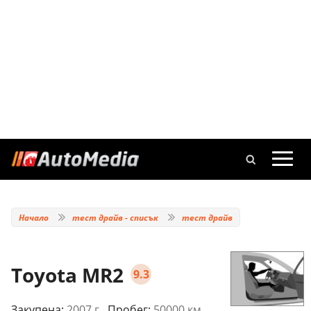
Начало
тест драйв - списък
тест драйв
Toyota MR2
9.3
Закупена:
2007 г.
, Пробег:
50000 км.