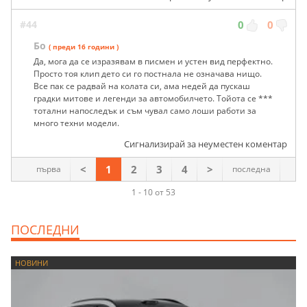
#44
0
0
Бо
( преди 16 години )
Да, мога да се изразявам в писмен и устен вид перфектно.
Просто тоя клип дето си го постнала не означава нищо.
Все пак се радвай на колата си, ама недей да пускаш
градки митове и легенди за автомобилчето. Тойота се ***
тотални напоследък и съм чувал само лоши работи за
много техни модели.
Сигнализирай за неуместен коментар
<
1
2
3
4
>
първа
последна
1 - 10 от 53
ПОСЛЕДНИ
НОВИНИ