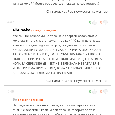
такава кола? ;)Моето ровърче ще я скъса на светофара ;)
Сигнализирай за неуместен коментар
#47
0
0
4ibura6ka
( преди 16 години )
абе пич не разбра ли че това не е спортен автомобил а
кола със много спортен дух...няма как 140 коня да е нещо
извънземно ,но задното и средния двигател правят много
***.БАГАЖНИК ИМА ЗА ЕДИН САК И 2 ЧИФТА ОБУВКИ.АЗ 4-
ТА ТОЙОТА СМЕНЯМ И ДЕФЕКТ СЪМ НЯМАЛА.С КАКВО СА
ПЪЛНИ СЕРВИЗИТЕ МЕН НЕ МЕ ВЪЛНУВА ,ЗАЩОТО МОЯТА
КОЛА ЗА СЕРВИЗЕН ДЕФЕКТ НЕ Е ВЛИЗАЛА.НЕ ЗАБРАВЯЙ
ЧЕ ВСЕКИ ИМА ВКУС И Е РЕДНО ДА СЕ СЪОБРАЗИШ С НЕГО
А НЕ ЗАДЪЛЖИТЕЛНО ДА ГО ПРИЕМАШ
Сигнализирай за неуместен коментар
#46
0
0
Бо
( преди 16 години )
На градски митове не вярвам, на Тойота сервизите са
пълни с дефектни коли, и при това не говорим за така
нашумелите напоследък проблеми със заседнала газ или