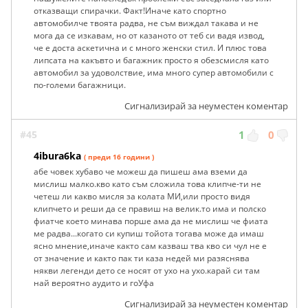
отказващи спирачки. Факт!Иначе като спортно
автомобилче твоята радва, не съм виждал такава и не
мога да се изкавам, но от казаното от теб си вадя извод,
че е доста аскетична и с много женски стил. И плюс това
липсата на какъвто и багажник просто я обезсмисля като
автомобил за удоволствие, има много супер автомобили с
по-големи багажници.
Сигнализирай за неуместен коментар
#45
1
0
4ibura6ka
( преди 16 години )
абе човек хубаво че можеш да пишеш ама вземи да
мислиш малко.кво като съм сложила това клипче-ти не
четеш ли какво мисля за колата МИ,или просто видя
клипчето и реши да се правиш на велик.то има и полско
фиатче което минава порше ама да не мислиш че фиата
ме радва...когато си купиш тойота тогава може да имаш
ясно мнение,иначе както сам казваш тва кво си чул не е
от значение и както пак ти каза недей ми разяснява
някви легенди дето се носят от ухо на ухо.карай си там
най вероятно аудито и гоУфа
Сигнализирай за неуместен коментар