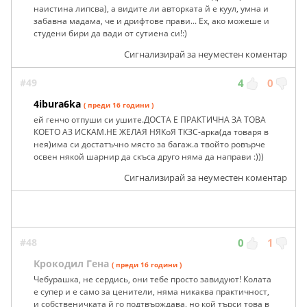
наистина липсва), а видите ли авторката й е куул, умна и
забавна мадама, че и дрифтове прави... Ех, ако можеше и
студени бири да вади от сутиена си!:)
Сигнализирай за неуместен коментар
#49
4
0
4ibura6ka
( преди 16 години )
ей генчо отпуши си ушите.ДОСТА Е ПРАКТИЧНА ЗА ТОВА
КОЕТО АЗ ИСКАМ.НЕ ЖЕЛАЯ НЯКоЯ ТКЗС-арка(да товаря в
нея)има си достатъчно място за багаж.а твойто ровърче
освен някой шарнир да скъса друго няма да направи :)))
Сигнализирай за неуместен коментар
#48
0
1
Крокодил Гена
( преди 16 години )
Чебурашка, не сердись, они тебе просто завидуют! Колата
е супер и е само за ценители, няма никаква практичност,
и собственичката й го подтвърждава, но кой търси това в