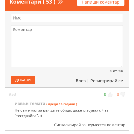
Коментари ( 53 )
Напиши коментар
0
от 500
ДОБАВИ
Влез
|
Регистрирай се
#53
0
0
извън темата
( преди 16 години )
Не съм имал за цел да те обидя, даже гласувах с + за
"тестдрайва". :)
Сигнализирай за неуместен коментар