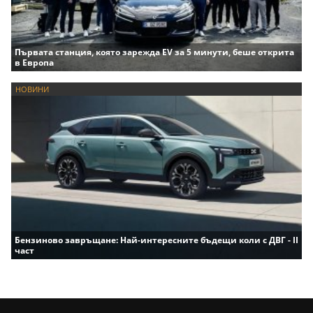
Първата станция, която зарежда EV за 5 минути, беше открита
в Европа
НОВИНИ
Бензиново завръщане: Най-интересните бъдещи коли с ДВГ - II
част