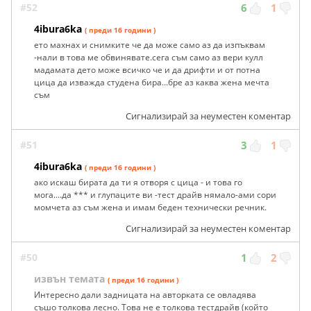
#52
6
1
4ibura6ka
( преди 16 години )
ето махнах и снимките че да може само аз да изпъквам
-нали в това ме обвинявате.сега съм само аз вери кулл
мадамата дето може всичко че и да дрифти и от потна
цица да изважда студена бира...бре аз каква жена мечта
съм
Сигнализирай за неуместен коментар
#51
3
1
4ibura6ka
( преди 16 години )
ако искаш бирата да ти я отворя с цица - и това го
мога....да *** и глупаците ви -тест драйв нямало-ами сори
момчета аз съм жена и имам беден технически речник.
Сигнализирай за неуместен коментар
#50
1
2
извън темата
( преди 16 години )
Интересно дали задницата на авторката се овладява
съшо толкова лесно. Това не е толкова тестдрайв (който