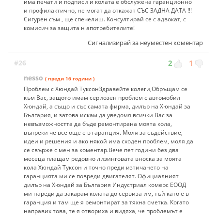
има печати и подписи и колата е обслужена гаранционно
и профилактично, не могат да откажат СЪС ЗАДНА ДАТА !!!
Сигурен съм , ще спечелиш. Консултирай се с адвокат, с
комисич за защита н апотребителите!
Сигнализирай за неуместен коментар
#26
2
1
nesso
( преди 16 години )
Проблем с Хюндай ТуксонЗдравейте колеги,Обръщам се
към Вас, защото имам сериозен проблем с автомобил
Хюндай, а също и със самата фирма, дилър на Хюндай за
България, и затова искам да уведомя всички Вас за
невъзможността да бъде ремонтирана моята кола,
въпреки че все още е в гаранция. Моля за съдействие,
идеи и решения и ако някой има сходен проблем, моля да
се свърже с мен за коментар.Вече пет години без два
месеца плащам редовно лизинговата вноска за моята
кола Хюндай Туксон и точно преди изтичането на
гаранцията ми се повреди двигателят. Официалният
дилър на Хюндай за България Индустриал комерс ЕООД
ми нареди да закарам колата до сервиза им, тъй като е в
гаранция и там ще я ремонтират за тяхна сметка. Когато
направих това, те я отвориха и видяха, че проблемът е