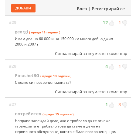
ДОБАВИ
Влез
|
Регистрирай се
#29
12
1
georgi
( преди 13 години )
Имам два на 60 000 и на 150 000 км много добьр джип -
2006 и 2007 г
Сигнализирай за неуместен коментар
#28
4
1
PinochetBG
( преди 13 години )
С колко си просрочил смяната?
Сигнализирай за неуместен коментар
#27
1
3
потребител
( преди 15 години )
Направо завеждай дело, ако е трябвало да се откаже
гаранцията е трябвало това да стане в деня на
сервизното обслужване, когато е било просрочено, щом