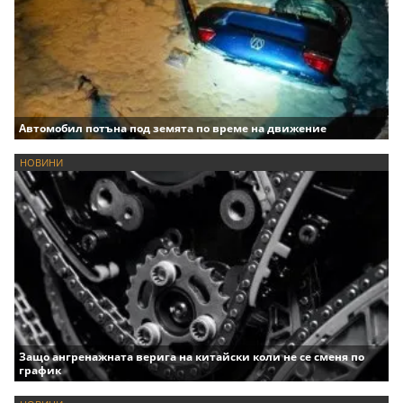
Автомобил потъна под земята по време на движение
НОВИНИ
Защо ангренажната верига на китайски коли не се сменя по
график