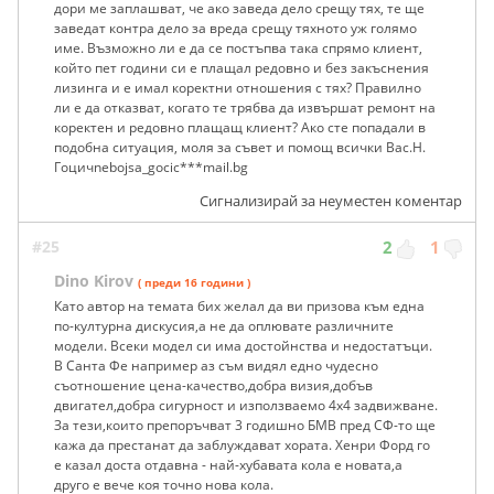
дори ме заплашват, че ако заведа дело срещу тях, те ще
заведат контра дело за вреда срещу тяхното уж голямо
име. Възможно ли е да се постъпва така спрямо клиент,
който пет години си е плащал редовно и без закъснения
лизинга и е имал коректни отношения с тях? Правилно
ли е да отказват, когато те трябва да извършат ремонт на
коректен и редовно плащащ клиент? Ако сте попадали в
подобна ситуация, моля за съвет и помощ всички Вас.Н.
Гоцичnebojsa_gocic***mail.bg
Сигнализирай за неуместен коментар
#25
2
1
Dino Kirov
( преди 16 години )
Като автор на темата бих желал да ви призова към една
по-културна дискусия,а не да оплювате различните
модели. Всеки модел си има достойнства и недостатъци.
В Санта Фе например аз съм видял едно чудесно
съотношение цена-качество,добра визия,добъв
двигател,добра сигурност и използваемо 4х4 задвижване.
За тези,които препоръчват 3 годишно БМВ пред СФ-то ще
кажа да престанат да заблуждават хората. Хенри Форд го
е казал доста отдавна - най-хубавата кола е новата,а
друго е вече коя точно нова кола.