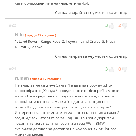
категория,освен,че е най-паркетния 4х4.
Сигнализирай за неуместен коментар
#22
3
2
NIki
( преди 17 години )
1. Land Rover - Range Rover2. Toyota - Land Cruiser3. Nissan -
X-Trail, Quashkai
Сигнализирай за неуместен коментар
#21
3
0
rumen
( преди 17 години )
Не знам,аз не съм чул Санта Фе да има проблеми.По-
скоро обратнто,Хюндай определено е от безпроблемните
марки.Непосредствено след трите японски е,и то не от
скоро.Пък и като се замисля 5 години гаранция не е
малко.Ще дават ли гаранция на нещо което се чупи?!
Интересно защо немците нямат таква гаранция,а само 2
години,с техните SUV-ве за над 100-150 бона.Дори три
години не могат да я направят.За това VW и BMW
сключиха договор за доставка на компоненти от Hyundai
миналия месец.