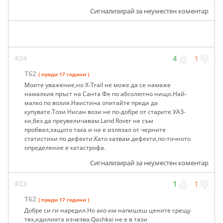
Сигнализирай за неуместен коментар
#24
4
1
T62
( преди 17 години )
Моите уважение,но X-Trail не може да се намаже
намалкия пръст на Санта Фе по абсолютно нищо.Най-
малко по возия.Наистина опитайте преди да
купувате.Този Нисан вози не по-добре от старите УАЗ-
ки,без да преувеличавам.Land Rover не съм
пробвал,защото така и не е излязал от черните
статистики по дефекти.Като казвам дефекти,по-точното
определение е катастрофа.
Сигнализирай за неуместен коментар
#23
1
1
T62
( преди 17 години )
Добре си ги наредил.Но ако им напишеш цените срещу
тях,идилията изчезва.Qashkai не е в тази