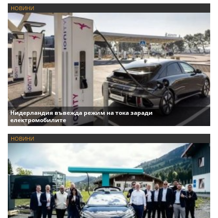
НОВИНИ
Нидерландия въвежда режим на тока заради
електромобилите
НОВИНИ