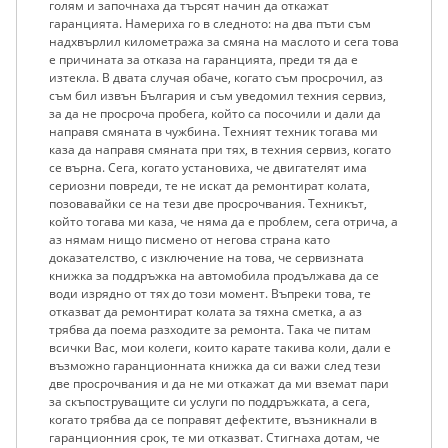
голям и започнаха да търсят начин да откажат
гаранцията. Намериха го в следното: на два пъти съм
надхвърлил километража за смяна на маслото и сега това
е причината за отказа на гаранцията, преди тя да е
изтекла. В двата случая обаче, когато съм просрочил, аз
съм бил извън България и съм уведомил техния сервиз,
за да не просроча пробега, който са посочили и дали да
направя смяната в чужбина. Техният техник тогава ми
каза да направя смяната при тях, в техния сервиз, когато
се върна. Сега, когато установиха, че двигателят има
сериозни повреди, те не искат да ремонтират колата,
позовавайки се на тези две просрочвания. Техникът,
който тогава ми каза, че няма да е проблем, сега отрича, а
аз нямам нищо писмено от негова страна като
доказателство, с изключение на това, че сервизната
книжка за поддръжка на автомобила продължава да се
води изрядно от тях до този момент. Въпреки това, те
отказват да ремонтират колата за тяхна сметка, а аз
трябва да поема разходите за ремонта. Така че питам
всички Вас, мои колеги, които карате такива коли, дали е
възможно гаранционната книжка да си важи след тези
две просрочвания и да не ми откажат да ми вземат пари
за скъпоструващите си услуги по поддръжката, а сега,
когато трябва да се поправят дефектите, възникнали в
гаранционния срок, те ми отказват. Стигнаха дотам, че