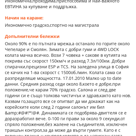
Икономична,проходима,приспособима и най-важното
ЕВТИНА за купуване и поддръжка.
Начин на каране:
Икономично градско,спортно на магистрала
Допълнителни бележки
Около 90% е по пътната мрежа,а останало по горите около
Чепеларе и Смолян. Зимата с добри гуми и 4WD LOCK
колата мачка всичко. Вози 7 човека + сакове в кутията на
покрива със скорост 150км/ч и разход 7.3л/100км. Добри
спирачки,прецизни ESP и TCS. На заледена улица в София
се качих на 1-ва скорост с 1500об./мин. Колата сама си
разпределяше мощността. 17.01.2010 Малко up to date
данни. Средния разход седи около 8,което е добре,при
положение,че карам 70% градско. Салона и след две
години си е също толкова чистичък и здрав,както като нов.
Казвам го,защото все се опитват да ми докажат как на
корейските коли след 2 години салонът им бил
&amp;#@#!*!@#. Динамиката се подобрява-двигтеля се е
доразработил вече. 0-100 ги прави за около 9 секунди,от
спряло положение,без жалене на съединителя, изключен
тракшън контрол,за да може да върти гумите. Като е с
включен тракшън контрол,колкото и да натискаш газта