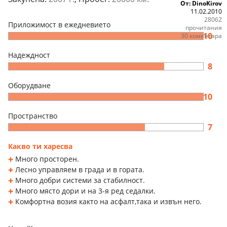
От: DinoKirov
11.02.2010
28062
Приложимост в ежедневието
прочитания
10
30 коментара
Надеждност
8
Оборудване
10
Пространство
7
Какво ти харесва
Много просторен.
Лесно управляем в града и в гората.
Много добри системи за стабилност.
Много място дори и на 3-я ред седалки.
Комфортна возия както на асфалт,така и извън него.