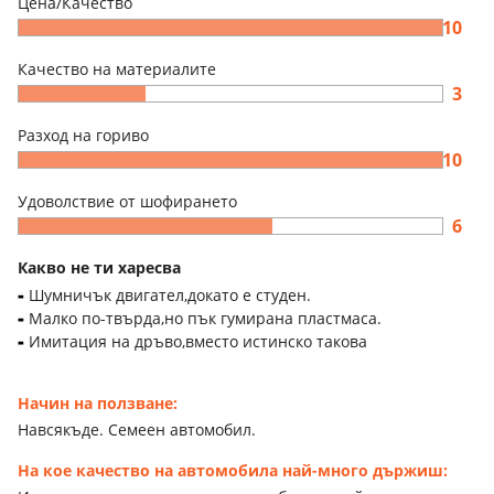
Цена/Качество
10
Качество на материалите
3
Разход на гориво
10
Удоволствие от шофирането
6
Какво не ти харесва
Шумничък двигател,докато е студен.
Малко по-твърда,но пък гумирана пластмаса.
Имитация на дръво,вместо истинско такова
Начин на ползване:
Навсякъде. Семеен автомобил.
На кое качество на автомобила най-много държиш: