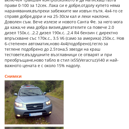
прави 0-100 за 12сек. Лака си е добре,отдолу купето няма
наранявания,въпреки забежките ми извън пътя. 4х4-то се
справя добре,дори и на 25-30см кал и леки наклони.
Доволен съм. Вече излезе и новото Санта Фе. за него мога
да кажа,че има добра визия,двигателите са повече 2.0
дизел 150к.с. ,2.2 дизел 190к.с. ,2.4 R4 бензин с директно
впръскване със 170к.с., 3.5 V6 (само за америка) 250к.с. Нов
6-степенен автоматик,ново 4х4(подобрено),тегло за
теглене подобрено до 2.5тона,5 звезди на краш
тестовете,въздушните възглавници се отварят и при
преобръщане,ново табло в стил ix55(Veracruz)/i40 и най-
важното цената е с около 15% надолу.
Снимки