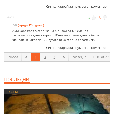
Сигнализирай за неуместен коментар
#20
5
0
X4
( преди 17 години )
Ами хора ходя в сервиза на Хюндай да ми сменят
маслото,последно вътре от 10-на коли само едната беше
хюндай,някакво пони.Другите бяха главно европейски.
Сигнализирай за неуместен коментар
<
1
2
3
>
първа
последна
1 - 10 от 29
ПОСЛЕДНИ
НОВИНИ