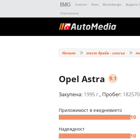
Investor
Dnes
Bloombergtv
Bulgaria 
Chernomore
Начало
тест драйв - списък
т
Opel Astra
9.1
Закупена:
1995 г.
, Пробег:
182570
Приложимост в ежедневието
10
Надеждност
10