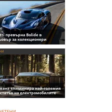
tti превърна Bolide в
овър за колекционери
НИ
вана елиминира най-големия
статък на електромобилите
ЧЕТЕНИ