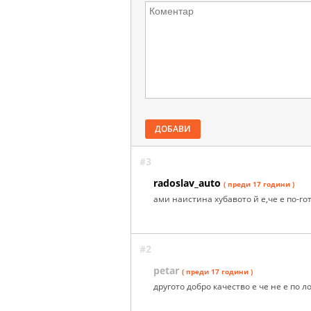
ДОБАВИ
#3
radoslav_auto
( преди 17 години )
ами наистина хубавото й е,че е по-го
#2
petar
( преди 17 години )
другото добро качество е че не е по 