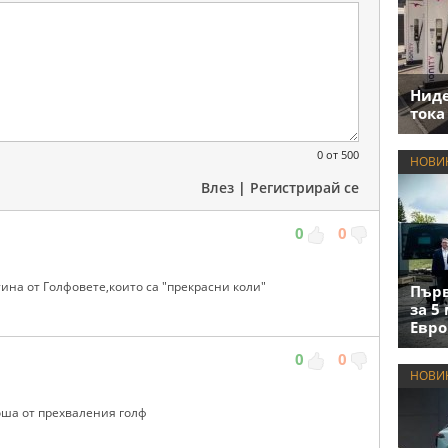
Нид
тока
0
от 500
НОВИ
Влез
|
Регистрирай се
0
0
тина от Голфовете,които са "прекрасни коли"
Първ
за 5
Евро
0
0
НОВИ
лоша от прехваления голф