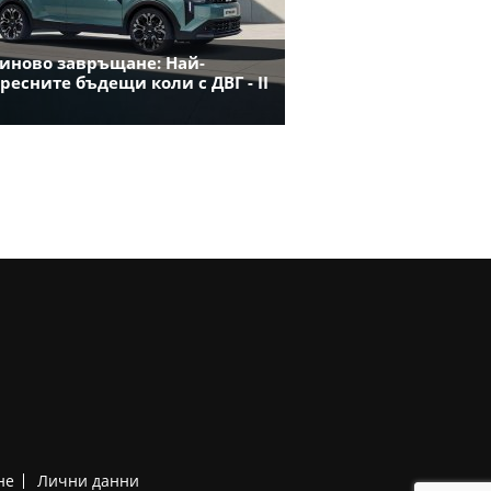
иново завръщане: Най-
ресните бъдещи коли с ДВГ - II
не
Лични данни