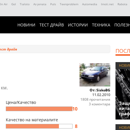
On Air
Gol
Tialoto
Az-jenata
Puls
Teenproblem
Automedia
Imoti.net
Rabota
НОВИНИ
ТЕСТ ДРАЙВ
ИСТОРИИ
ТЕХНИКА
ПОЛЕЗ
ест драйв
ПОСЛ
НОВИ
 км.
От: SiskoBG
11.02.2010
1808 прочитания
Цена/Качество
Защо
3 коментара
кита
10
гра
Качество на материалите
8
НОВИ