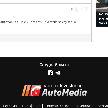
0
0
Бенз
инте
автомобил е, че е много евтина и става за служебна
част
Следвай ни в:
Реклама
Портфолио
Поверителност
Условия за ползва