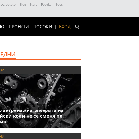
Az-deteto
Blog
Start
Posoka
Boec
НО
ПРОЕКТИ
ПОСОКИ
ВХОД
ЕДНИ
НИ
 ангренажната верига на
йски коли не се сменя по
фик
НИ