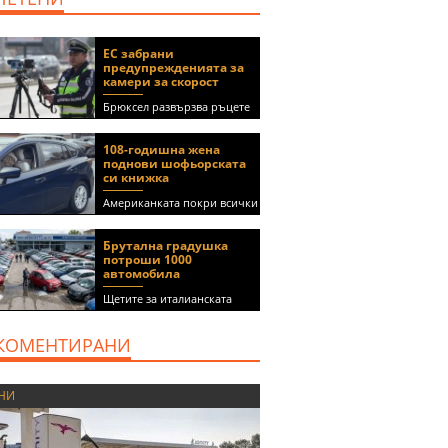
ЕС забрани
предупрежденията за
камери за скорост
Брюксел развързва ръцете
на правителствата за
спиране на функции в
108-годишна жена
приложения като Waze и
поднови шофьорската
Google Maps
си книжка
Американката покри всички
медицински изисквания, за
да получи документа
Брутална градушка
(ВИДЕО)
потроши 1000
автомобила
Щетите за италианската
автокъща се оценяват на 5
милиона евро
КОМЕНТИРАНИ
НИ