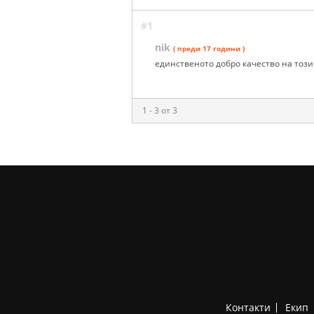
#1
nik
( преди 17 години )
единственото добро качество на този 
1 - 3 от 3
Контакти
Екип