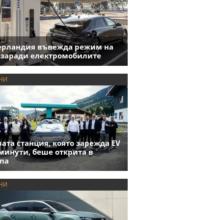
ерландия въвежда режим на
 заради електромобилите
НИ
ата станция, която зарежда EV
 минути, беше открита в
па
НИ