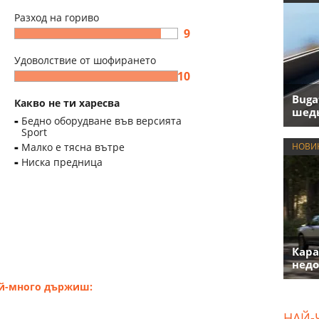
Разход на гориво
9
Удоволствие от шофирането
10
Buga
Какво не ти харесва
шедь
Бедно оборудване във версията
Sport
Малко е тясна вътре
НОВИ
Ниска предница
Кара
недо
ай-много държиш:
НАЙ-