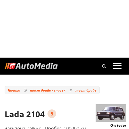
Начало
тест драйв - списък
тест драйв
Lada 2104
5
От: todor
Закупена:
1986 г.
, Пробег:
100000 км.