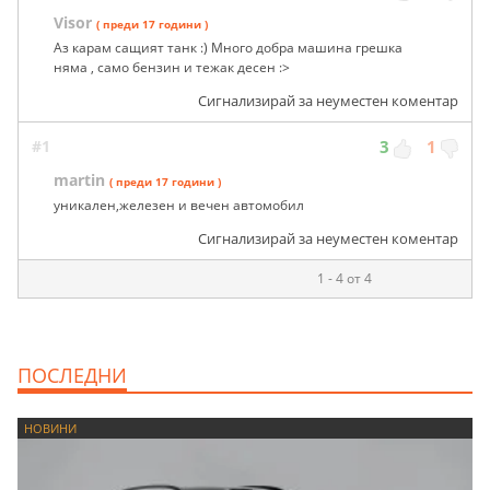
Visor
( преди 17 години )
Аз карам сащият танк :) Много добра машина грешка
няма , само бензин и тежак десен :>
Сигнализирай за неуместен коментар
#1
3
1
martin
( преди 17 години )
уникален,железен и вечен автомобил
Сигнализирай за неуместен коментар
1 - 4 от 4
ПОСЛЕДНИ
НОВИНИ