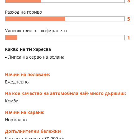
3
Разход на гориво
5
Удоволствие от шофирането
1
Какво не ти харесва
Липса на серво на волана
Начин на ползване:
Ежедневно
На кое качество на автомобила най-много държиш:
Комби
Начин на каране:
Нормално
Допълнителни бележки
Карал съм колата 30 000 км.