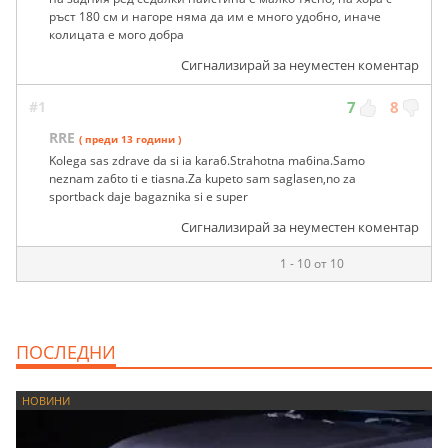
ръст 180 см и нагоре няма да им е много удобно, иначе
колицата е мого добра
Сигнализирай за неуместен коментар
#1
7
8
RRE
( преди 13 години )
Kolega sas zdrave da si ia kara6.Strahotna ma6ina.Samo
neznam za6to ti e tiasna.Za kupeto sam saglasen,no za
sportback daje bagaznika si e super
Сигнализирай за неуместен коментар
1 - 10 от 10
ПОСЛЕДНИ
НОВИНИ