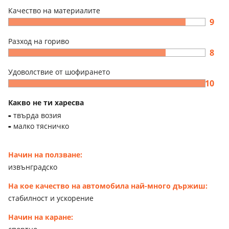
Качество на материалите
9
Разход на гориво
8
Удоволствие от шофирането
10
Какво не ти харесва
твърда возия
малко тясничко
Начин на ползване:
извънградско
На кое качество на автомобила най-много държиш:
стабилност и ускорение
Начин на каране: