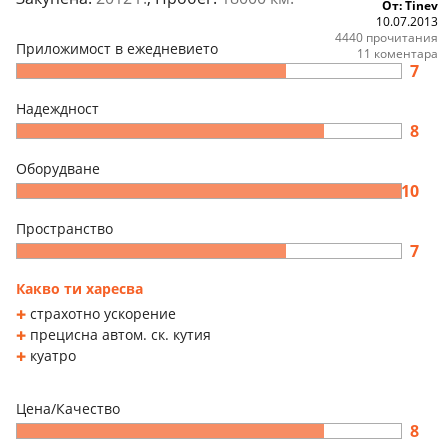
От: Tinev
10.07.2013
4440 прочитания
Приложимост в ежедневието
11 коментара
7
Надеждност
8
Оборудване
10
Пространство
7
Какво ти харесва
страхотно ускорение
прецисна автом. ск. кутия
куатро
Цена/Качество
8