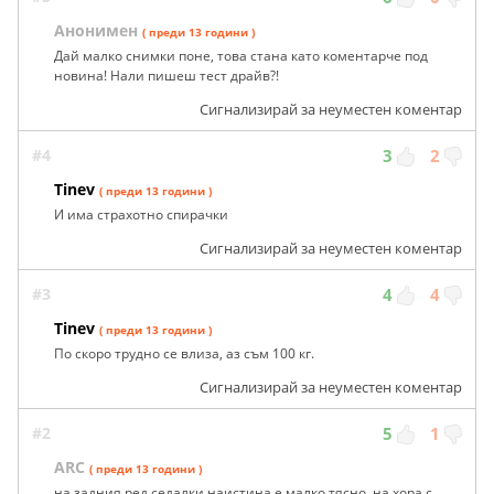
Анонимен
( преди 13 години )
Дай малко снимки поне, това стана като коментарче под
новина! Нали пишеш тест драйв?!
Сигнализирай за неуместен коментар
#4
3
2
Tinev
( преди 13 години )
И има страхотно спирачки
Сигнализирай за неуместен коментар
#3
4
4
Tinev
( преди 13 години )
По скоро трудно се влиза, аз съм 100 кг.
Сигнализирай за неуместен коментар
#2
5
1
ARC
( преди 13 години )
на задния ред седалки наистина е малко тясно, на хора с