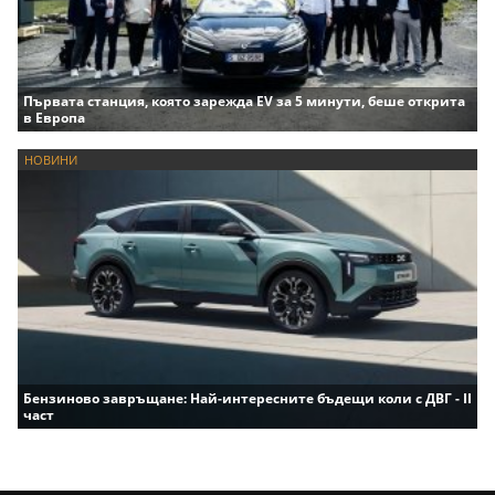
Първата станция, която зарежда EV за 5 минути, беше открита
в Европа
НОВИНИ
Бензиново завръщане: Най-интересните бъдещи коли с ДВГ - II
част