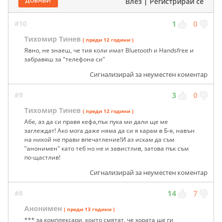
ДОБАВИ
Влез
|
Регистрирай се
#10
1
0
Тихомир Тинев
( преди 12 години )
Явно, не знаеш, че тия коли имат Bluetooth и Handsfree и
забравяш за "телефона си"
Сигнализирай за неуместен коментар
#9
3
0
Tихомир Тинев
( преди 12 години )
Абе, аз да си правя кефа,пък пука ми дали ще ме
заглеждат! Ако мога даже няма да си я карам в Б-я, навън
на никой не прави впечатление!И аз искам да съм
"анонимен" като теб но не и завистлив, затова пък съм
по-щастлив!
Сигнализирай за неуместен коментар
#8
14
7
Анонимен
( преди 13 години )
*** за комплексари, които смятат, че хората ще ги