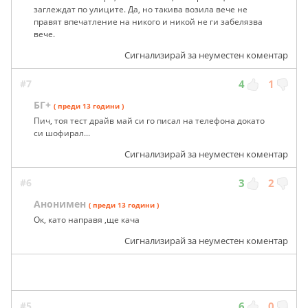
заглеждат по улиците. Да, но такива возила вече не
правят впечатление на никого и никой не ги забелязва
вече.
Сигнализирай за неуместен коментар
#7
4
1
БГ+
( преди 13 години )
Пич, тоя тест драйв май си го писал на телефона докато
си шофирал...
Сигнализирай за неуместен коментар
#6
3
2
Анонимен
( преди 13 години )
Ок, като направя ,ще кача
Сигнализирай за неуместен коментар
#5
6
0