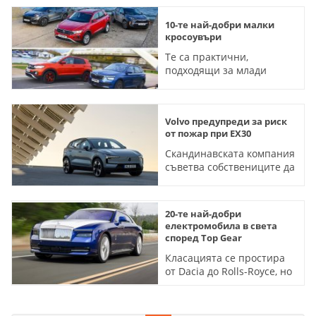
10-те най-добри малки
кросоувъри
Те са практични,
подходящи за млади
семейства и приятни за
шофиране
Volvo предупреди за риск
от пожар при EX30
Скандинавската компания
съветва собствениците да
не зареждат повече от
70%
20-те най-добри
електромобила в света
според Top Gear
Класацията се простира
от Dacia до Rolls-Royce, но
победителят сигурно ще
ви изненада