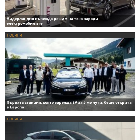
Нидерландия въвежда режим на тока заради
електромобилите
НОВИНИ
Първата станция, която зарежда EV за 5 минути, беше открита
в Европа
НОВИНИ