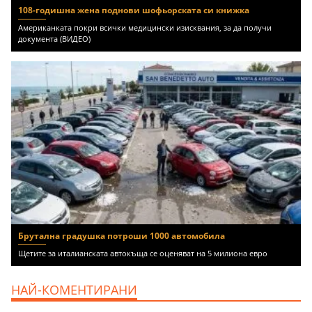
108-годишна жена поднови шофьорската си книжка
Американката покри всички медицински изисквания, за да получи
документа (ВИДЕО)
Брутална градушка потроши 1000 автомобила
Щетите за италианската автокъща се оценяват на 5 милиона евро
НАЙ-КОМЕНТИРАНИ