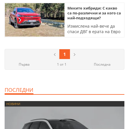
Меките хибриди: С какво
са по-различни и за кого са
най-подходящи?
Измислена най-вече да
спаси ДВГ в ерата на Евро
7, тази система носи и
доста други ползи за
собственика
1
Първа
1 от 1
Последна
ПОСЛЕДНИ
НОВИНИ