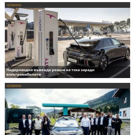
НОВИНИ
Нидерландия въвежда режим на тока заради
електромобилите
НОВИНИ