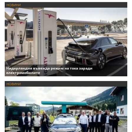
НОВИНИ
Нидерландия въвежда режим на тока заради
електромобилите
НОВИНИ