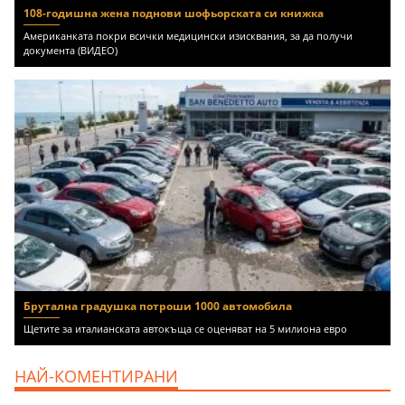
108-годишна жена поднови шофьорската си книжка
Американката покри всички медицински изисквания, за да получи
документа (ВИДЕО)
Брутална градушка потроши 1000 автомобила
Щетите за италианската автокъща се оценяват на 5 милиона евро
НАЙ-КОМЕНТИРАНИ