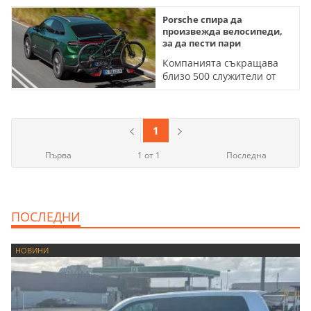
Porsche спира да
произвежда велосипеди,
за да пести пари
Компанията съкращава
близо 500 служители от
три подразделения
1
Първа
1 от 1
Последна
ПОСЛЕДНИ
НОВИНИ