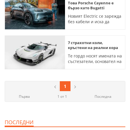
Това Porsche Cayenne е
бързо като Bugatti
Новият Еlectric се зарежда
без кабели и иска да
спечели феновете с
умопомрачителни
технически данни
7 страхотни коли,
(ВИДЕО)
кръстени на реални хора
Те гордо носят имената на
състезатели, основател на
компания, баща и малко
момиченце
1
Първа
1 от 1
Последна
ПОСЛЕДНИ