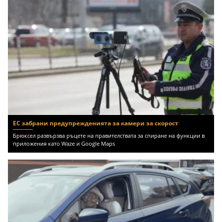
ЕС забрани предупрежденията за камери за скорост
Брюксел развързва ръцете на правителствата за спиране на функции в
приложения като Waze и Google Maps