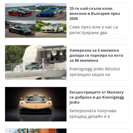
25-те най-скъпи коли,
внесени в България през
2026
Само през юли у нас са
регистрирани два
Koenigsegg Jesko, Pagani
Utopia и Rimac Nevera
Хиперкола за 5 милиона
долара се паркира на яхта
за 86 милиона
Koenigsegg Jesko Absolut
зрелищно кацна на
хеликоптерната площадка
с помощта на кран
Ексцентриците от Mansory
се добраха и до Koenigsegg
Jesko
Хиперколата получава
крещящ дизайн и е
амбиция да вдигне над
500 км/ч