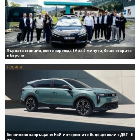
Първата станция, която зарежда EV за 5 минути, беше открита
в Европа
НОВИНИ
Бензиново завръщане: Най-интересните бъдещи коли с ДВГ - II
част