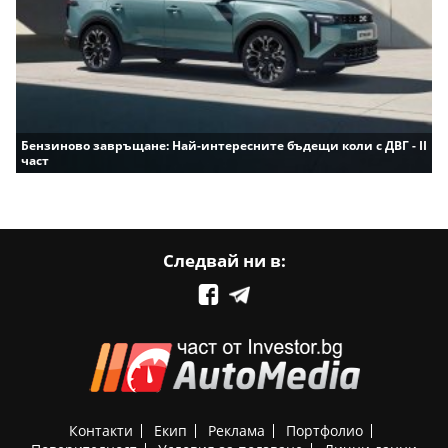
Бензиново завръщане: Най-интересните бъдещи коли с ДВГ - II
част
Следвай ни в:
Контакти
Екип
Реклама
Портфолио