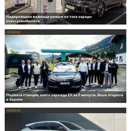
Нидерландия въвежда режим на тока заради
електромобилите
НОВИНИ
Първата станция, която зарежда EV за 5 минути, беше открита
в Европа
НОВИНИ