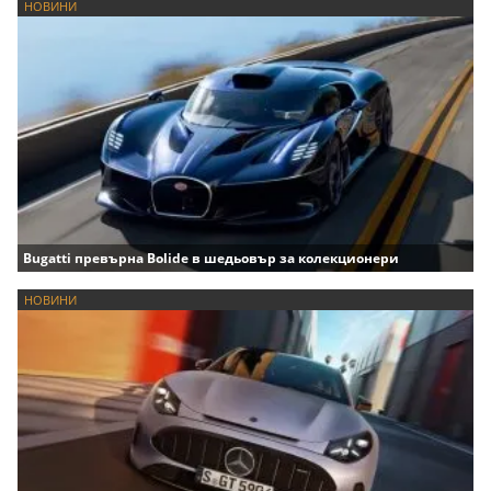
НОВИНИ
Bugatti превърна Bolide в шедьовър за колекционери
НОВИНИ