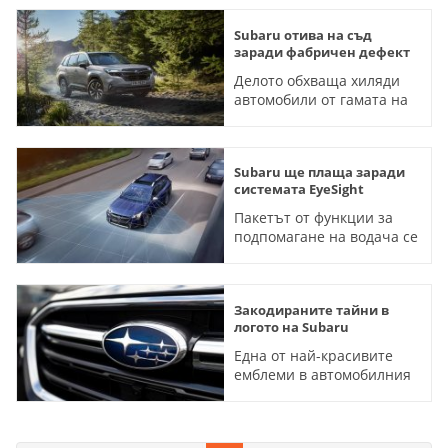
Subaru отива на съд
заради фабричен дефект
Делото обхваща хиляди
автомобили от гамата на
марката, произведени
между 2019 и 2025 година
Subaru ще плаща заради
системата EyeSight
Пакетът от функции за
подпомагане на водача се
оказва проблем за
марката
Закодираните тайни в
логото на Subaru
Eдна от най-красивите
емблеми в автомобилния
свят носи много скрит
смисъл