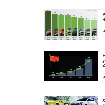
Р
н
С
м
Н
у
2
С
м
3