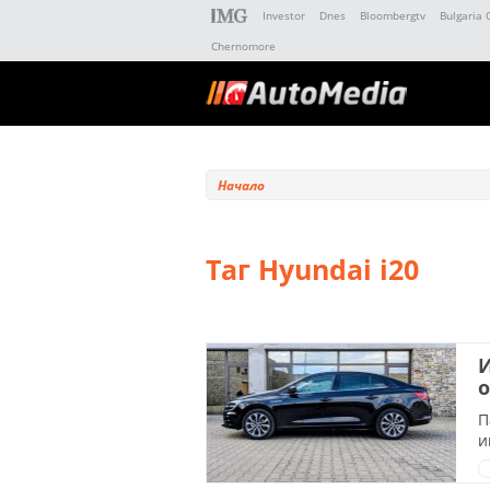
Investor
Dnes
Bloombergtv
Bulgaria 
Chernomore
Начало
Таг Hyundai i20
И
о
П
и