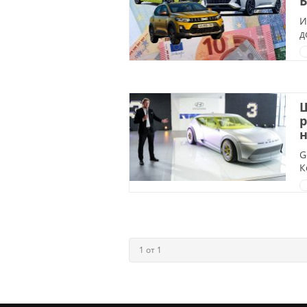
Б
И
д
Ш
р
G
К
1 от 1