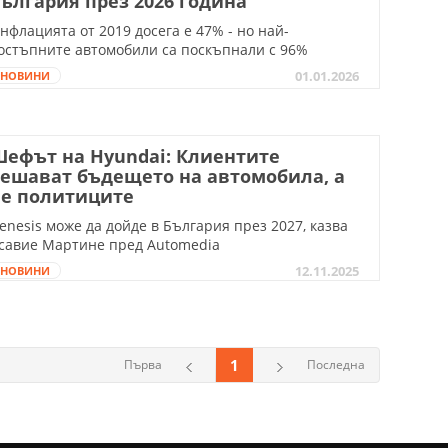
ългария през 2026 година
нфлацията от 2019 досега е 47% - но най-
остъпните автомобили са поскъпнали с 96%
01.01.2026
НОВИНИ
ефът на Hyundai: Клиентите
ешават бъдещето на автомобила, а
не политиците
enesis може да дойде в България през 2027, казва
савие Мартине пред Automedia
12.11.2025
НОВИНИ
1
Първа
Последна