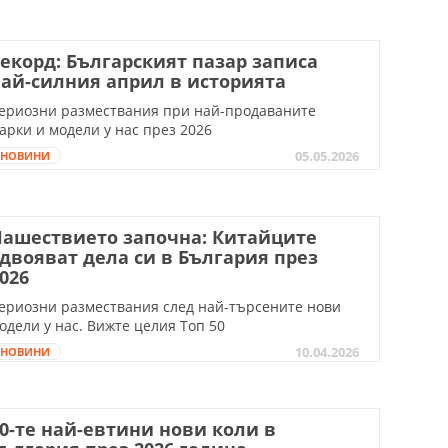
екорд: Българският пазар записа
ай-силния април в историята
ериозни размествания при най-продаваните
арки и модели у нас през 2026
05.05.2026
НОВИНИ
ашествието започна: Китайците
двояват дела си в България през
026
ериозни размествания след най-търсените нови
одели у нас. Вижте целия Топ 50
10.04.2026
НОВИНИ
0-те най-евтини нови коли в