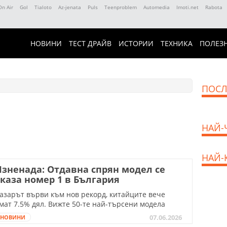
On Air
Gol
Tialoto
Az-jenata
Puls
Teenproblem
Automedia
Imoti.net
Rabota
НОВИНИ
ТЕСТ ДРАЙВ
ИСТОРИИ
ТЕХНИКА
ПОЛЕЗ
ПОСЛ
НАЙ-
НАЙ-
зненада: Отдавна спрян модел се
каза номер 1 в България
азарът върви към нов рекорд, китайците вече
мат 7.5% дял. Вижте 50-те най-търсени модела
07.06.2026
НОВИНИ