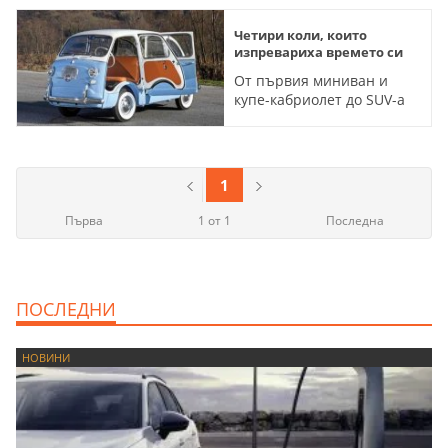
Четири коли, които
изпревариха времето си
От първия миниван и
купе-кабриолет до SUV-а
от 50-те и електромобила
с пробег 70 км
1
Първа
1 от 1
Последна
ПОСЛЕДНИ
НОВИНИ