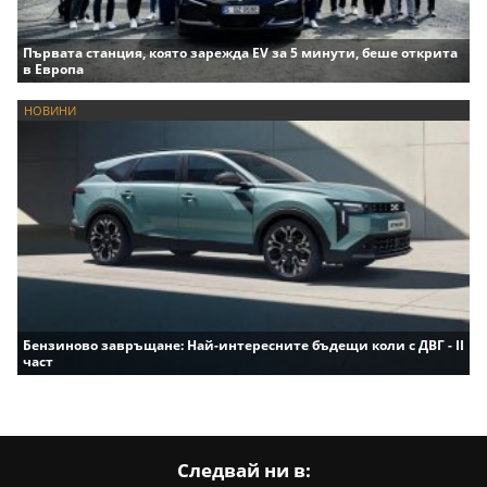
Първата станция, която зарежда EV за 5 минути, беше открита
в Европа
НОВИНИ
Бензиново завръщане: Най-интересните бъдещи коли с ДВГ - II
част
Следвай ни в: