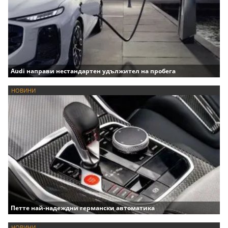
Audi направи нестандартен удължител на пробега
НОВИНИ
Петте най-надеждни германски автоматика
НОВИНИ