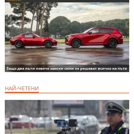
Защо два пъти повече конски сили не решават всичко на пътя
НАЙ-ЧЕТЕНИ