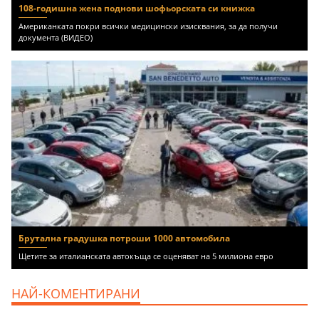
108-годишна жена поднови шофьорската си книжка
Американката покри всички медицински изисквания, за да получи
документа (ВИДЕО)
Брутална градушка потроши 1000 автомобила
Щетите за италианската автокъща се оценяват на 5 милиона евро
НАЙ-КОМЕНТИРАНИ