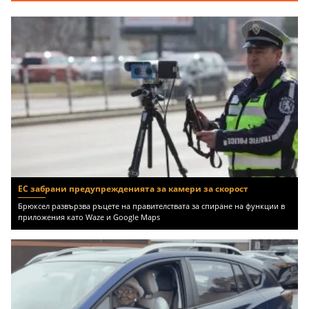
ЕС забрани предупрежденията за камери за скорост
Брюксел развързва ръцете на правителствата за спиране на функции в
приложения като Waze и Google Maps