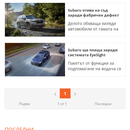
Subaru отива на съд
заради фабричен дефект
Делото обхваща хиляди
автомобили от гамата на
марката, произведени
между 2019 и 2025 година
Subaru ще плаща заради
системата EyeSight
Пакетът от функции за
подпомагане на водача се
оказва проблем за
марката
1
Първа
1 от 1
Последна
ПОСЛЕДНИ