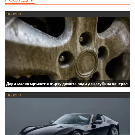
НОВИНИ
Дори малко мръсотия върху джанта води до загуба на контрол
НОВИНИ