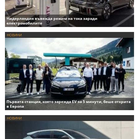
Нидерландия въвежда режим на тока заради
електромобилите
НОВИНИ
Първата станция, която зарежда EV за 5 минути, беше открита
в Европа
НОВИНИ