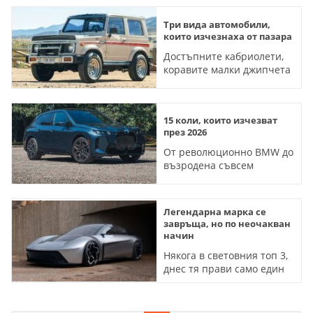
Три вида автомобили,
които изчезнаха от пазара
Достъпните кабриолети,
коравите малки джипчета
и практични семейни
ванове вече са история
15 коли, които изчезват
през 2026
От революционно BMW до
възродена съвсем
наскоро Toyota, тези
модели са обречени
Легендарна марка се
завръща, но по неочакван
начин
Някога в световния топ 3,
днес тя прави само един
миниван - но това скоро
ще се промени