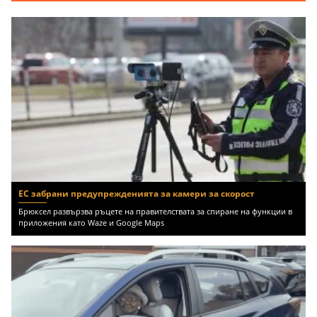
ЕС забрани предупрежденията за камери за скорост
Брюксел развързва ръцете на правителствата за спиране на функции в
приложения като Waze и Google Maps