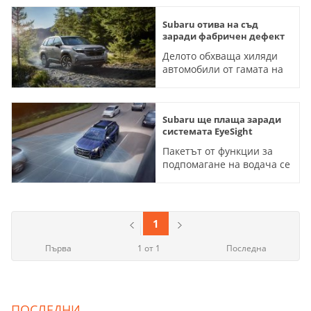
Subaru отива на съд
заради фабричен дефект
Делото обхваща хиляди
автомобили от гамата на
марката, произведени
между 2019 и 2025 година
Subaru ще плаща заради
системата EyeSight
Пакетът от функции за
подпомагане на водача се
оказва проблем за
марката
1
Първа
1 от 1
Последна
ПОСЛЕДНИ