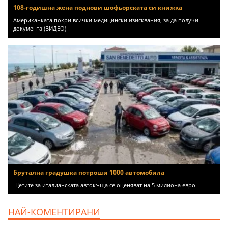
108-годишна жена поднови шофьорската си книжка
Американката покри всички медицински изисквания, за да получи
документа (ВИДЕО)
Брутална градушка потроши 1000 автомобила
Щетите за италианската автокъща се оценяват на 5 милиона евро
НАЙ-КОМЕНТИРАНИ