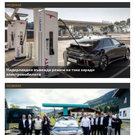
НОВИНИ
Нидерландия въвежда режим на тока заради
електромобилите
НОВИНИ