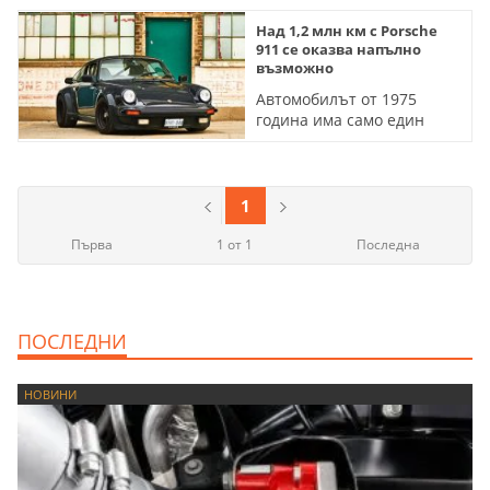
Над 1,2 млн км с Porsche
911 се оказва напълно
възможно
Автомобилът от 1975
година има само един
собственик и редовно се
кара на писта
1
Първа
1 от 1
Последна
ПОСЛЕДНИ
НОВИНИ