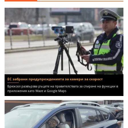
ЕС забрани предупрежденията за камери за скорост
Брюксел развързва ръцете на правителствата за спиране на функции в
приложения като Waze и Google Maps