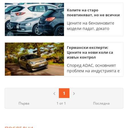
Колите на старо
поевтиняват, но не всички
Цените на бензиновите
модели падат, докато
електрическите
поскъпват
Германски експерти:
Цените на нови коли са
извън контрол
Според ADAC, основният
проблем на индустрията е
нарастващото финансово
бреме за потребителите
1
Първа
1 от 1
Последна