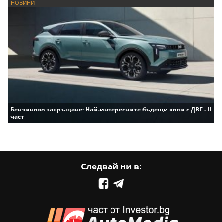
НОВИНИ
Бензиново завръщане: Най-интересните бъдещи коли с ДВГ - II
част
Следвай ни в: