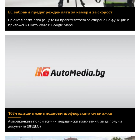
ЕС забрани предупрежденията за камери за скорост
Брюксел развързва ръцете на правителствата за спиране на функции в
приложения като Waze и Google Maps
108-годишна жена поднови шофьорската си книжка
Американката покри всички медицински изисквания, за да получи
документа (ВИДЕО)