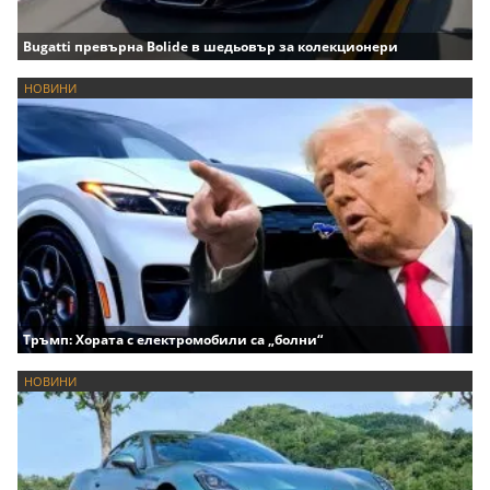
Bugatti превърна Bolide в шедьовър за колекционери
НОВИНИ
Тръмп: Хората с електромобили са „болни“
НОВИНИ