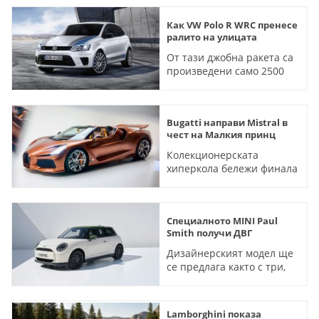
Как VW Polo R WRC пренесе
ралито на улицата
От тази джобна ракета са
произведени само 2500
бройки
Bugatti направи Mistral в
чест на Малкия принц
Колекционерската
хиперкола бележи финала
за легендарния 8,0-литров
W16
Специалното MINI Paul
Smith получи ДВГ
Дизайнерският модел ще
се предлага както с три,
така и с пет врати
Lamborghini показа