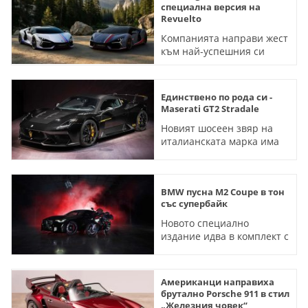
специална версия на
Revuelto
Компанията направи жест
към най-успешния си
пазар
Единствено по рода си -
Maserati GT2 Stradale
Новият шосеен звяр на
италианската марка има
640 конски сили под
капака
BMW пусна M2 Coupe в тон
със супербайк
Новото специално
издание идва в комплект с
мотоциклет, но само в
една държава
Американци направиха
брутално Porsche 911 в стил
„Железния човек“