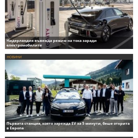
Нидерландия въвежда режим на тока заради
електромобилите
НОВИНИ
Първата станция, която зарежда EV за 5 минути, беше открита
в Европа