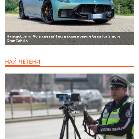
Най-добрият V6 в света? Тествахме новите GranTurismo и
GranCabrio
НАЙ-ЧЕТЕНИ