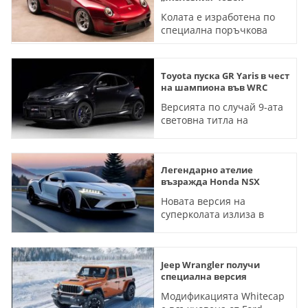
Колата е изработена по
специална поръчкова
програма на ателието
Gunther Werks
Toyota пуска GR Yaris в чест
на шампиона във WRC
Версията по случай 9-ата
световна титла на
Себастиан Ожие ще се
продава и в Европа
Легендарно ателие
възражда Honda NSX
Новата версия на
суперколата излиза в
ограничен тираж и на
огромна цена
Jeep Wrangler получи
специална версия
Модификацията Whitecap