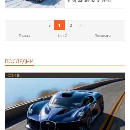
е вдъхновена от Ford
Bronco
1
2
Първа
1 от 2
Последна
ПОСЛЕДНИ
НОВИНИ