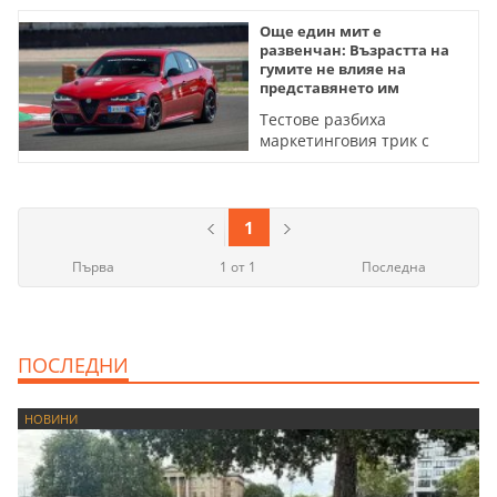
Още един мит е
развенчан: Възрастта на
гумите не влияе на
представянето им
Тестове разбиха
маркетинговия трик с
DOT-а и разкриха кои
скрити фактори източват
бюджета на шофьорите
1
Първа
1 от 1
Последна
ПОСЛЕДНИ
НОВИНИ