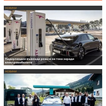
НОВИНИ
Нидерландия въвежда режим на тока заради
електромобилите
НОВИНИ