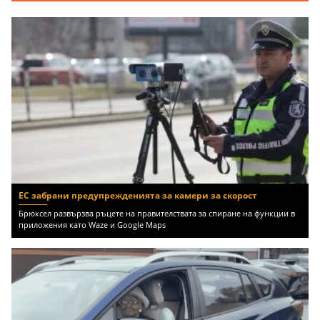
ЕС забрани предупрежденията за камери за скорост
Брюксел развързва ръцете на правителствата за спиране на функции в
приложения като Waze и Google Maps