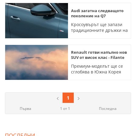
Audi загатна следващото
поколение на Q7
Кросоувърът ще запази
традиционните дръжки на
вратите
Renault готви напълно нов
SUV от висок клас - Filante
Премиум-моделът ще се
сглобява в Южна Корея
(ВИДЕО)
1
Първа
1 от 1
Последна
ПОСЛЕДНИ