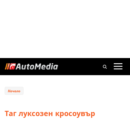
Начало
Таг луксозен кросоувър