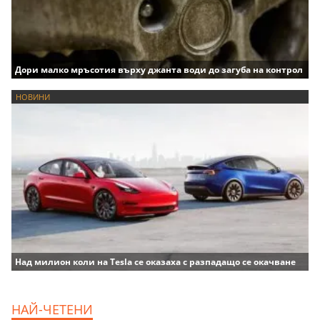
Дори малко мръсотия върху джанта води до загуба на контрол
НОВИНИ
Над милион коли на Tesla се оказаха с разпадащо се окачване
НАЙ-ЧЕТЕНИ