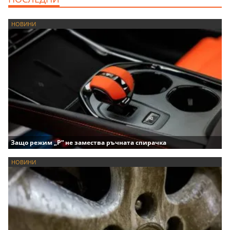
НОВИНИ
Защо режим „P“ не замества ръчната спирачка
НОВИНИ