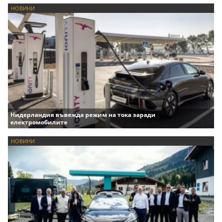
НОВИНИ
Нидерландия въвежда режим на тока заради
електромобилите
НОВИНИ