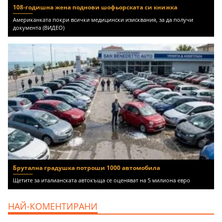
108-годишна жена поднови шофьорската си книжка
Американката покри всички медицински изисквания, за да получи
документа (ВИДЕО)
Брутална градушка потроши 1000 автомобила
Щетите за италианската автокъща се оценяват на 5 милиона евро
НАЙ-КОМЕНТИРАНИ