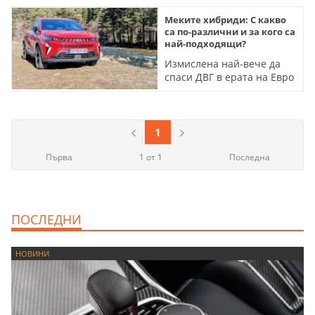
Меките хибриди: С какво
са по-различни и за кого са
най-подходящи?
Измислена най-вече да
спаси ДВГ в ерата на Евро
7, тази система носи и
доста други ползи за
собственика
1
Първа
1 от 1
Последна
ПОСЛЕДНИ
НОВИНИ