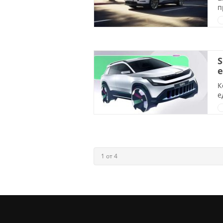
п
S
е
К
е
1 от 4