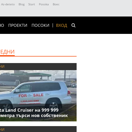
Az-deteto
Blog
Start
Posoka
Boec
НО
ПРОЕКТИ
ПОСОКИ
ВХОД
ЕДНИ
НИ
ta Land Cruiser на 999 999
метра търси нов собственик
НИ