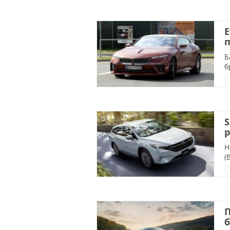
Е
Б
б
S
р
Н
(
П
б