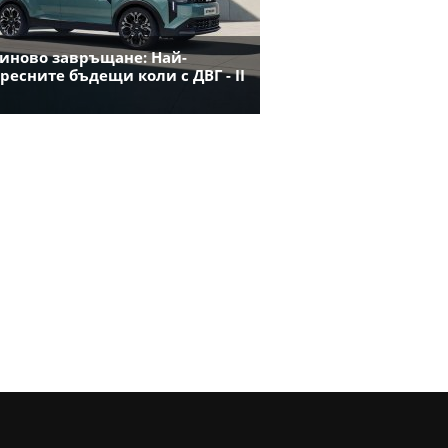
иново завръщане: Най-
ресните бъдещи коли с ДВГ - II