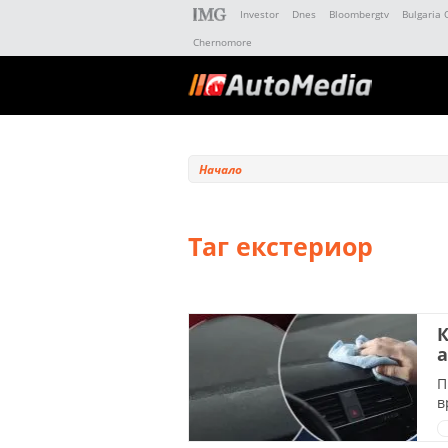
Investor
Dnes
Bloombergtv
Bulgaria 
Chernomore
Начало
Таг екстериор
К
а
П
в