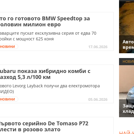
то го готовото BMW Speedtop за
половин милион евро
аварците пускат ексклузивна серия от едва 70
ройки с мощност 625 коня
Авто
врем
17.06.2026
НОВИНИ
НОВИ
ubaru показа хибридно комби с
азход 5,3 л/100 км
овото Levorg Layback получи два електромотора
ВИДЕО)
05.06.2026
НОВИНИ
Защо
хлад
ървото серийно De Tomaso P72
лести в розово злато
НАЙ-