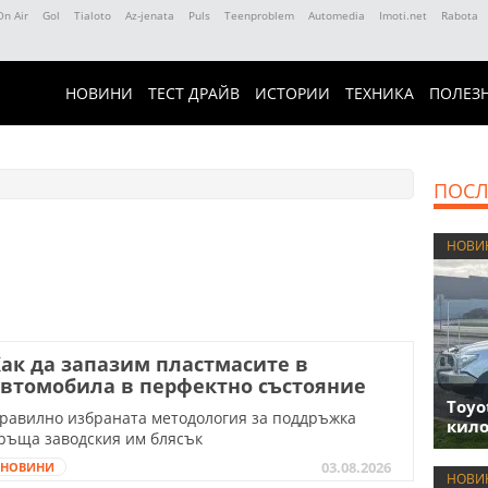
On Air
Gol
Tialoto
Az-jenata
Puls
Teenproblem
Automedia
Imoti.net
Rabota
НОВИНИ
ТЕСТ ДРАЙВ
ИСТОРИИ
ТЕХНИКА
ПОЛЕЗ
ПОСЛ
НОВИ
ак да запазим пластмасите в
втомобила в перфектно състояние
Toyo
равилно избраната методология за поддръжка
кило
ръща заводския им блясък
03.08.2026
НОВИНИ
НОВИ