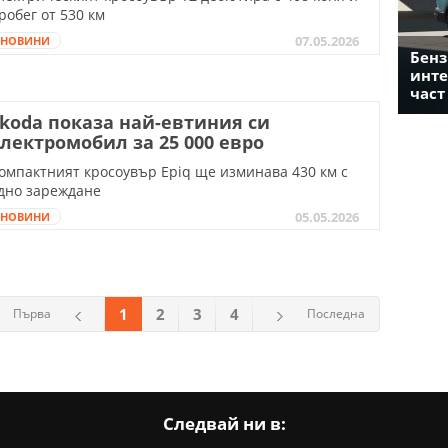
робег от 530 км
07.05.2026
НОВИНИ
Бенз
инте
част
koda показа най-евтиния си
лектромобил за 25 000 евро
омпактният кросоувър Epiq ще изминава 430 км с
дно зареждане
05.05.2026
НОВИНИ
1
2
3
4
Първа
Последна
Следвай ни в: