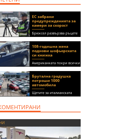
ЕС забрани
предупрежденията за
камери за скорост
Брюксел развързва ръцете
на правителствата за
спиране на функции в
108-годишна жена
приложения като Waze и
поднови шофьорската
Google Maps
си книжка
Американката покри всички
медицински изисквания, за
да получи документа
Брутална градушка
(ВИДЕО)
потроши 1000
автомобила
Щетите за италианската
автокъща се оценяват на 5
милиона евро
КОМЕНТИРАНИ
НИ