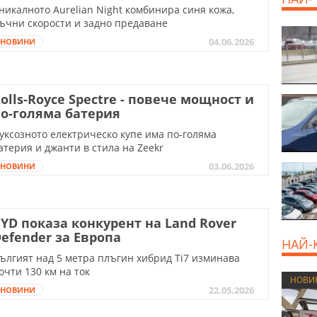
никалното Aurelian Night комбинира синя кожа,
ъчни скорости и задно предаване
04.06.2026
НОВИНИ
olls-Royce Spectre - повече мощност и
о-голяма батерия
уксозното електрическо купе има по-голяма
атерия и джанти в стила на Zeekr
03.06.2026
НОВИНИ
YD показа конкурент на Land Rover
efender за Европа
НАЙ-
ългият над 5 метра плъгин хибрид Ti7 изминава
очти 130 км на ток
НОВИ
22.05.2026
НОВИНИ