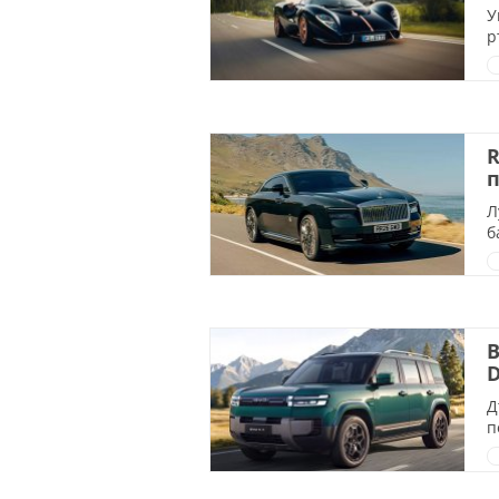
У
р
R
п
Л
б
B
D
Д
п