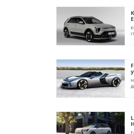
K
К
с
F
у
H
д
L
H
Е