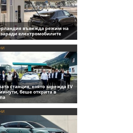
ерландия въвежда режим на
 заради електромобилите
НИ
ата станция, която зарежда EV
 минути, беше открита в
па
НИ