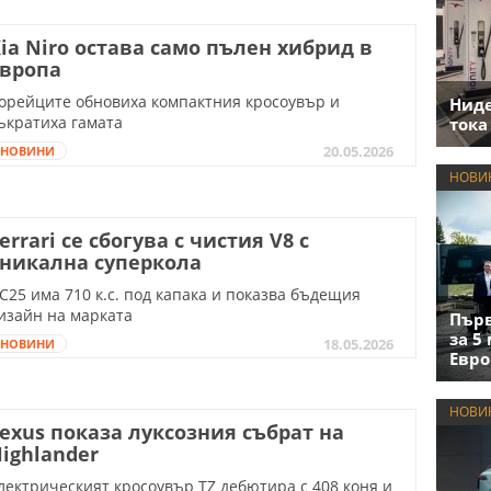
ia Niro остава само пълен хибрид в
Европа
орейците обновиха компактния кросоувър и
Нид
ъкратиха гамата
тока
20.05.2026
НОВИНИ
НОВИ
errari се сбогува с чистия V8 с
никална суперкола
C25 има 710 к.с. под капака и показва бъдещия
изайн на марката
Първ
за 5
18.05.2026
НОВИНИ
Евро
НОВИ
exus показа луксозния събрат на
ighlander
лектрическият кросоувър TZ дебютира с 408 коня и