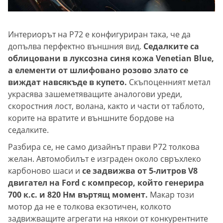
Интериорът на P72 е конфигуриран така, че да
допълва перфектно външния вид.
Седалките са
облицовани в луксозна синя кожа Venetian Blue,
а елементи от шлифовано розово злато се
виждат навсякъде в купето.
Скъпоценният метал
украсява зашеметяващите аналогови уреди,
скоростния лост, волана, както и части от таблото,
корите на вратите и външните бордове на
седалките.
Разбира се, не само дизайнът прави P72 толкова
желан. Автомобилът е изграден около свръхлеко
карбоново шаси и
се задвижва от 5-литров V8
двигател на Ford с компресор, който генерира
700 к.с. и 820 Нм въртящ момент.
Макар този
мотор да не е толкова екзотичен, колкото
задвижващите агрегати на някои от конкурентните