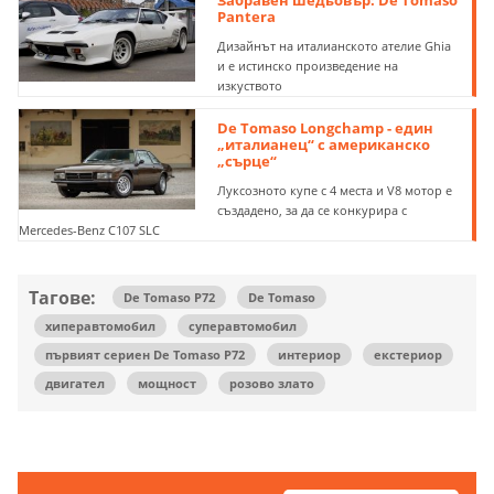
Pantera
Дизайнът на италианското ателие Ghia
и е истинско произведение на
изкуството
De Tomaso Longchamp - един
„италианец“ с американско
„сърце“
Луксозното купе с 4 места и V8 мотор е
създадено, за да се конкурира с
Mercedes-Benz C107 SLC
Тагове:
De Tomaso P72
De Tomaso
хиперавтомобил
суперавтомобил
първият сериен De Tomaso P72
интериор
екстериор
двигател
мощност
розово злато