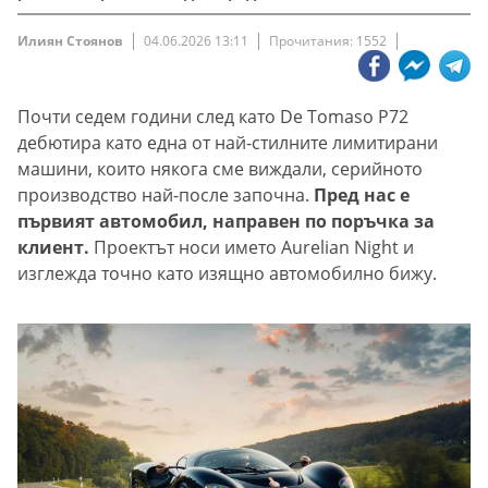
Илиян Стоянов
04.06.2026 13:11
Прочитания: 1552
Почти седем години след като De Tomaso P72
дебютира като една от най-стилните лимитирани
машини, които някога сме виждали, серийното
производство най-после започна.
Пред нас е
първият автомобил, направен по поръчка за
клиент.
Проектът носи името Aurelian Night и
изглежда точно като изящно автомобилно бижу.