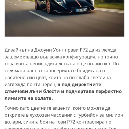
Дизайнът на Джоуин Уонг прави P72 да изглежда
зашеметяващо във всяка конфигурация, но точно
това изпълнение вдига летвата още по-високо. По-
голямата част от каросерията е боядисана в
наситено син цвят, който на по-слаба светлина
изглежда почти черен,
а под директните
слънчеви лъчи блести и подчертава перфектно
линиите на колата.
Точно като цветните акценти, които можете да
откриете в луксозен часовник с турбийон за милион
долари, синята боя на този P72 контрастира по
невероятен начин с детайли от розово злато. Тях