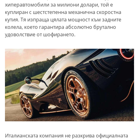
хиперавтомобили за милиони долари, той е
куплиран с шестстепенна механична скоростна
кутия. Тя изпраща цялата мощност към задните
колела, което гарантира абсолютно брутално
удоволствие от шофирането.
Италианската компания не разкрива официалната