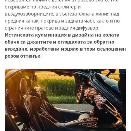
откриваме по предния сплитер и
въздухозаборниците, в състезателната линия над
предния капак, покрива и задната част, както и по
страничните прагове и задния дифузьор.
Истинската кулминация в дизайна на колата
обаче са джантите и огледалата за обратно
виждане, изработени изцяло в този скъпоценен
розов оттенък.