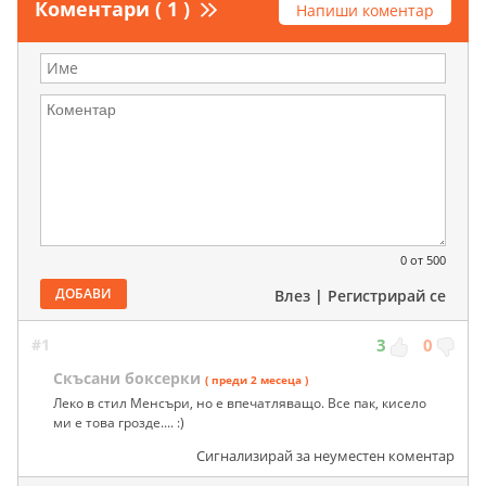
Коментари ( 1 )
Напиши коментар
0
от 500
ДОБАВИ
Влез
|
Регистрирай се
#1
3
0
Скъсани боксерки
( преди 2 месеца )
Леко в стил Менсъри, но е впечатляващо. Все пак, кисело
ми е това грозде.... :)
Сигнализирай за неуместен коментар