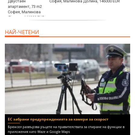
София, Малинова Долина, 146000 EUR
дава под наем, Офис, 100 m2 София,
НАЙ-ЧЕТЕНИ
Център, 800 EUR
ЕС забрани предупрежденията за камери за скорост
Брюксел развързва ръцете на правителствата за спиране на функции в
приложения като Waze и Google Maps