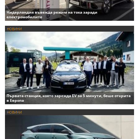
Нидерландия въвежда режим на тока заради
електромобилите
НОВИНИ
Първата станция, която зарежда EV за 5 минути, беше открита
в Европа
НОВИНИ