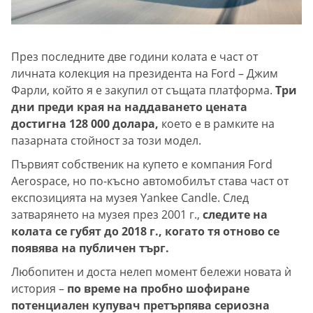
През последните две години колата е част от
личната колекция на президента на Ford – Джим
Фарли, който я е закупил от същата платформа.
Три
дни преди края на наддаването цената
достигна 128 000 долара,
което е в рамките на
пазарната стойност за този модел.
Първият собственик на купето е компания Ford
Aerospace, но по-късно автомобилът става част от
експозицията на музея Yankee Candle. След
затварянето на музея през 2001 г.,
следите на
колата се губят до 2018 г., когато тя отново се
появява на публичен търг.
Любопитен и доста нелеп момент бележи новата ѝ
история –
по време на пробно шофиране
потенциален купувач претърпява сериозна