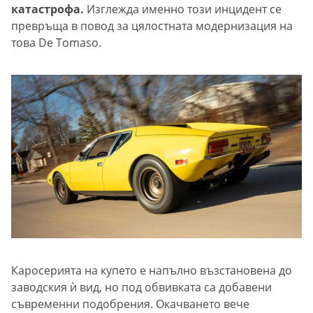
катастрофа.
Изглежда именно този инцидент се
превръща в повод за цялостната модернизация на
това De Tomaso.
Каросерията на купето е напълно възстановена до
заводския ѝ вид, но под обвивката са добавени
съвременни подобрения. Окачването вече