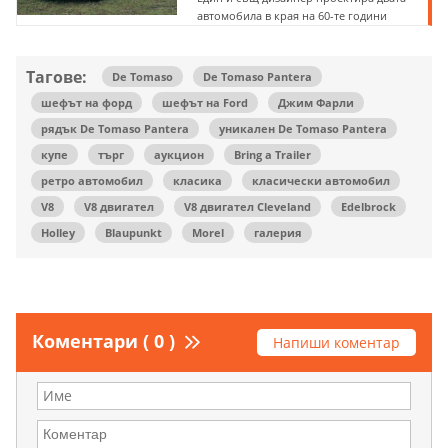
автомобила в края на 60-те години
Тагове:
De Tomaso
De Tomaso Pantera
шефът на форд
шефът на Ford
Джим Фарли
рядък De Tomaso Pantera
уникален De Tomaso Pantera
купе
търг
аукцион
Bring a Trailer
ретро автомобил
класика
класически автомобил
V8
V8 двигател
V8 двигател Cleveland
Edelbrock
Holley
Blaupunkt
Morel
галерия
Коментари ( 0 )
Напиши коментар