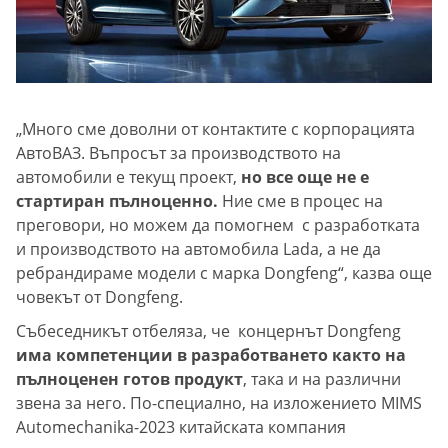
„Много сме доволни от контактите с корпорацията
АвтоВАЗ. Въпросът за производството на
автомобили е текущ проект,
но все още не е
стартиран пълноценно.
Ние сме в процес на
преговори, но можем да помогнем с разработката
и производството на автомобила Lada, а не да
ребрандираме модели с марка Dongfeng“, казва още
човекът от Dongfeng.
Събеседникът отбеляза, че концернът Dongfeng
има компетенции в разработването както на
пълноценен готов продукт
, така и на различни
звена за него. По-специално, на изложението MIMS
Automechanika-2023 китайската компания