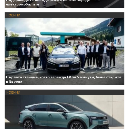
електромобилите
НОВИНИ
Първата станция, която зарежда EV за 5 минути, беше открита
в Европа
НОВИНИ