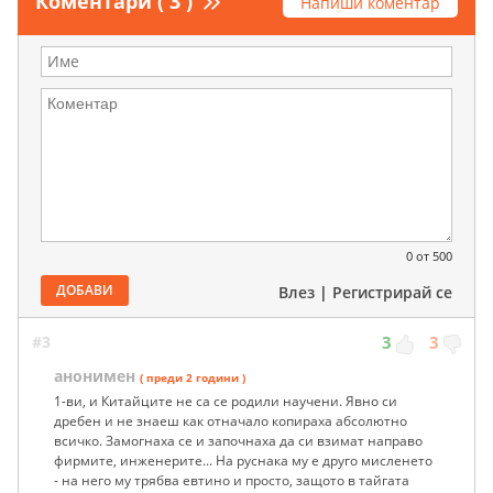
Коментари ( 3 )
Напиши коментар
0
от 500
ДОБАВИ
Влез
|
Регистрирай се
#3
3
3
анонимен
( преди 2 години )
1-ви, и Китайците не са се родили научени. Явно си
дребен и не знаеш как отначало копираха абсолютно
всичко. Замогнаха се и започнаха да си взимат направо
фирмите, инженерите... На руснака му е друго мисленето
- на него му трябва евтино и просто, защото в тайгата