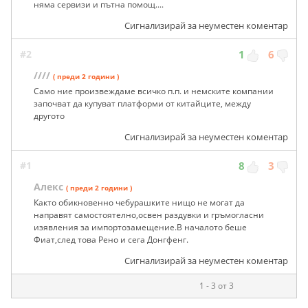
няма сервизи и пътна помощ....
Сигнализирай за неуместен коментар
#2
1
6
////
( преди 2 години )
Само ние произвеждаме всичко п.п. и немските компании
започват да купуват платформи от китайците, между
другото
Сигнализирай за неуместен коментар
#1
8
3
Алекс
( преди 2 години )
Както обикновенно чебурашките нищо не могат да
направят самостоятелно,освен раздувки и гръмогласни
изявления за импортозамещение.В началото беше
Фиат,след това Рено и сега Донгфенг.
Сигнализирай за неуместен коментар
1 - 3 от 3