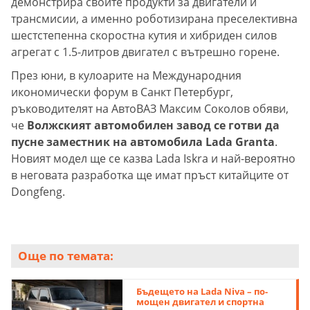
демонстрира своите продукти за двигатели и
трансмисии, а именно роботизирана преселективна
шестстепенна скоростна кутия и хибриден силов
агрегат с 1.5-литров двигател с вътрешно горене.
През юни, в кулоарите на Международния
икономически форум в Санкт Петербург,
ръководителят на АвтоВАЗ Максим Соколов обяви,
че
Волжският автомобилен завод се готви да
пусне заместник на автомобила Lada Granta
.
Новият модел ще се казва Lada Iskra и най-вероятно
в неговата разработка ще имат пръст китайците от
Dongfeng.
Още по темата:
Бъдещето на Lada Niva – по-
мощен двигател и спортна