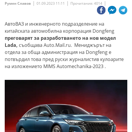
Румен Славов
01.09.2023 11:11
Прочитания: 4014
АвтоВАЗ и инженерното подразделение на
китайската автомобилна корпорация Dongfeng
преговарят за разработването на нов модел
Lada,
съобщава Auto.Mail.ru. Мениджърът на
отдела за обща администрация на Dongfeng е
потвърдил това пред руски журналистив кулоарите
на изложението MIMS Automechanika-2023 .