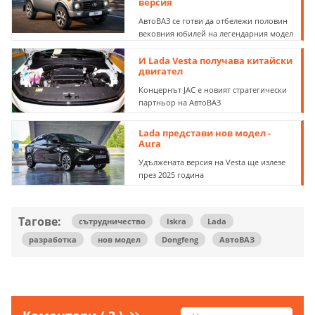
версия
АвтоВАЗ се готви да отбележи половин
вековния юбилей на легендарния модел
И Lada Vesta получава китайски
двигател
Концернът JAC e новият стратегически
партньор на АвтоВАЗ
Lada представи нов модел -
Aura
Удължената версия на Vesta ще излезе
през 2025 година
Тагове:
сътрудничество
Iskra
Lada
разработка
нов модел
Dongfeng
АвтоВАЗ