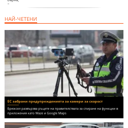
продава, Тристаен апартамент, 68 m2
НАЙ-ЧЕТЕНИ
Варна, Възраждане 3, 119900 EUR
ЕС забрани предупрежденията за камери за скорост
Брюксел развързва ръцете на правителствата за спиране на функции в
приложения като Waze и Google Maps