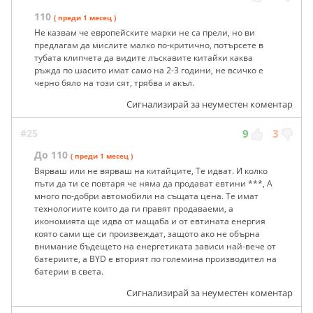
110
( преди 1 месец )
Не казвам че европейските марки не са прели, но ви
предлагам да мислите малко по-критично, потърсете в
тубата клипчета да видите лъскавите китайки каква
ръжда по шасито имат само на 2-3 години, не всичко е
черно бяло на този сят, трябва и акъл.
Сигнализирай за неуместен коментар
#25
9
3
До 110
( преди 1 месец )
Вярваш или не вярваш на китайците, Те идват. И колко
пъти да ти се повтаря че няма да продават евтини ***, А
много по-добри автомобили на същата цена. Те имат
технологиите които да ги правят продаваеми, а
икономията ще идва от мащаба и от евтината енергия
която сами ще си произвеждат, защото ако не обърна
внимание бъдещето на енергетиката зависи най-вече от
батериите, а BYD е вторият по големина производител на
батерии в света.
Сигнализирай за неуместен коментар