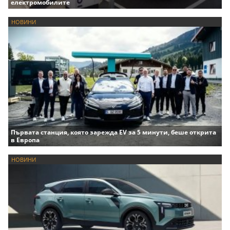
електромобилите
НОВИНИ
Първата станция, която зарежда EV за 5 минути, беше открита
в Европа
НОВИНИ