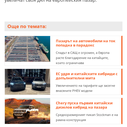
Още по темата:
Пазарът на автомобили на ток
попадна в парадокс
Спадът в САЩ е огромен, а Европа
расте благодарение на китайците,
които ограничава
EС удря и китайските хибриди с
допълнителни мита
Увеличението на тарифите ще засегне
внасяните PHEV модели
Chery пуска първия китайски
дизелов хибрид на пазара
Средноразмерният пикап Stockman е на
рамна конструкция