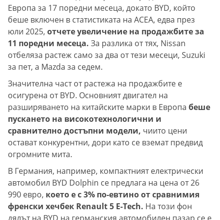
Европа за 17 поредни месеца, докато BYD, който
беше включен в статистиката на ACEA, едва през
юли 2025,
отчете увеличение на продажбите за
11 поредни месеца.
За разлика от тях, Nissan
отбеляза растеж само за два от тези месеци, Suzuki
за пет, а Mazda за седем.
Значителна част от растежа на продажбите е
осигурена от BYD. Основният двигател на
разширяването на китайските марки в Европа
беше
пускането на високотехнологични и
сравнително достъпни модели,
чиито цени
остават конкурентни, дори като се вземат предвид
огромните мита.
В Германия, например, компактният електрически
автомобил BYD Dolphin се предлага на цена от 26
990 евро,
което е с 3% по-евтино от сравнимия
френски хечбек Renault 5 E-Tech.
На този фон
дялът на BYD на германския автомобилен пазар се е