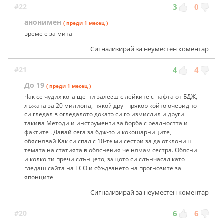
#22
3
0
анонимен
( преди 1 месец )
време е за мита
Сигнализирай за неуместен коментар
#21
4
4
До 19
( преди 1 месец )
Чак се чудих кога ще ни залееш с лейките с нафта от БДЖ,
лъжата за 20 милиона, някой друг прякор който очевидно
си гледал в огледалото докато си го измислил и други
такива Методи и инструменти за борба с реалността и
фактите . Давай сега за бдж-то и кокошарниците,
обяснявай Как си спал с 10-те ми сестри за да отклониш
темата на статията в обяснения че нямам сестра. Обясни
и колко ти пречи слънцето, защото си слънчасал като
гледаш сайта на ЕСО и сбъдването на прогнозите за
японците
Сигнализирай за неуместен коментар
#20
6
6