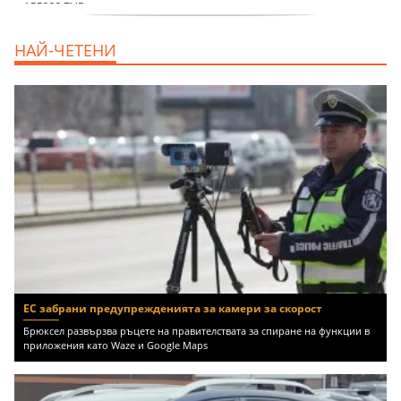
продава, Тристаен апартамент, 86 m2
НАЙ-ЧЕТЕНИ
Варна, Владиславово, 139000 EUR
ЕС забрани предупрежденията за камери за скорост
Брюксел развързва ръцете на правителствата за спиране на функции в
приложения като Waze и Google Maps