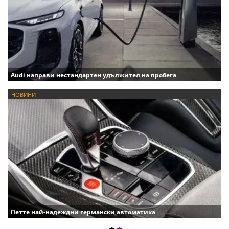
Audi направи нестандартен удължител на пробега
НОВИНИ
Петте най-надеждни германски автоматика