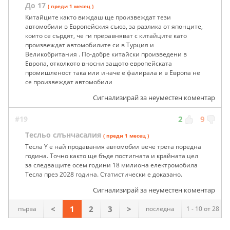
До 17
( преди 1 месец )
Китайците както виждаш ще произвеждат тези
автомобили в Европейския съюз, за разлика от японците,
които се сърдят, че ги преравняват с китайците като
произвеждат автомобилите си в Турция и
Великобритания . По-добре китайски произведени в
Европа, отколкото вносни защото европейската
промишленост така или иначе е фалирала и в Европа не
се произвеждат автомобили
Сигнализирай за неуместен коментар
#19
2
9
Тесльо слънчасалия
( преди 1 месец )
Тесла Y е най продавания автомобил вече трета поредна
година. Точно както ще бъде постигната и крайната цел
за следващите осем години 18 милиона електромобила
Тесла през 2028 година. Статистически е доказано.
Сигнализирай за неуместен коментар
<
1
2
3
>
първа
последна
1 - 10 от 28