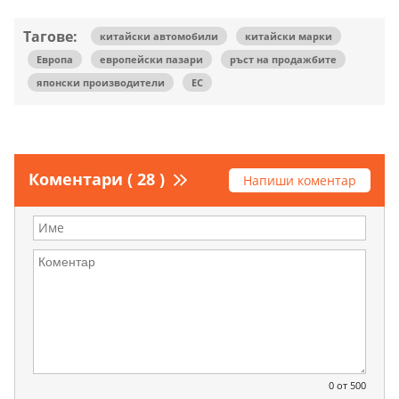
Тагове:
китайски автомобили
китайски марки
Европа
европейски пазари
ръст на продажбите
японски производители
ЕС
Коментари ( 28 )
Напиши коментар
0
от 500