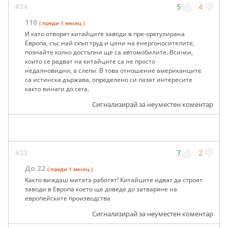
#24
5
4
110
( преди 1 месец )
И като отворят китайците заводи в пре-орегулирана
Европа, със най скъп труд и цени на енергоносителите,
познайте колко достъпни ще са автомобилите. Всички,
които се радват на китайците са не просто
недалновидни, а слепи. В това отношение американците
са истинска държава, определено си пазят интересите
както винаги до сега.
Сигнализирай за неуместен коментар
#23
7
2
До 22
( преди 1 месец )
Както виждаш митата работят! Китайците идват да строят
заводи в Европа което ще доведе до затваряне на
европейските производства
Сигнализирай за неуместен коментар