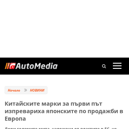
Начало
НОВИНИ
Китайските марки за първи път
изпревариха японските по продажби в
Европа
Дори големите мита, наложени от властите в ЕС, не