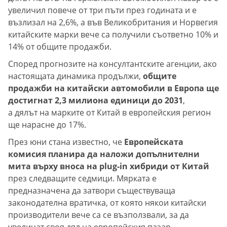
увеличил повече от три пъти през годината и е
възлизал на 2,6%, а във Великобритания и Норвегия
китайските марки вече са получили съответно 10% и
14% от общите продажби.
Според прогнозите на консултантските агенции, ако
настоящата динамика продължи,
общите
продажби на китайски автомобили в Европа ще
достигнат 2,3 милиона единици до 2031
,
а дялът на марките от Китай в европейския регион
ще нарасне до 17%.
През юни стана известно, че
Европейската
комисия планира да наложи допълнителни
мита върху вноса на plug-in хибриди от Китай
през следващите седмици. Мярката е
предназначена да затвори съществуваща
законодателна вратичка, от която някои китайски
производители вече са се възползвали, за да
увеличат своя дял на европейския пазар.