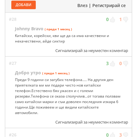
ДОБАВИ
Влез
|
Регистрирай се
#28
0
1
Johnny Bravo
( преди 1 месец )
Китайски, корейски, кви ще да са има качествени и
некачествени, айде сиктир
Сигнализирай за неуместен коментар
#27
3
0
Добро утро
( преди 1 месец )
Преди 9 години си загубих телефона..... На другия ден
приятелката ми ми подари чисто нов китайски
телефон.Естествено бях ужасен и с големи
резерви.Телефона се оказа сполучлив...от тогава ползвам
само китайски марки и съм доволен последния изкара 6
години.Ще поживеем и ще видим китайските
автомобили.
Сигнализирай за неуместен коментар
#26
0
3