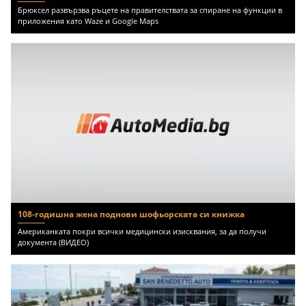
Брюксел развързва ръцете на правителствата за спиране на функции в
приложения като Waze и Google Maps
108-годишна жена поднови шофьорската си книжка
Американката покри всички медицински изисквания, за да получи
документа (ВИДЕО)