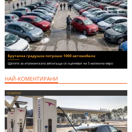
Брутална градушка потроши 1000 автомобила
Щетите за италианската автокъща се оценяват на 5 милиона евро
НАЙ-КОМЕНТИРАНИ
НОВИНИ