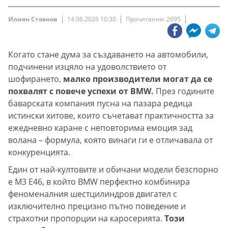
Илиян Стоянов
14.06.2026 10:30
Прочитания: 2695
Когато стане дума за създаването на автомобили,
подчинени изцяло на удоволствието от
шофирането,
малко производители могат да се
похвалят с повече успехи от BMW.
През годините
баварската компания пусна на пазара редица
истински хитове, които съчетават практичността за
ежедневно каране с неповторима емоция зад
волана – формула, която винаги ги е отличавала от
конкуренцията.
Един от най-култовите и обичани модели безспорно
е M3 E46, в който BMW перфектно комбинира
феноменалния шестцилиндров двигател с
изключително прецизно пътно поведение и
страхотни пропорции на каросерията.
Този