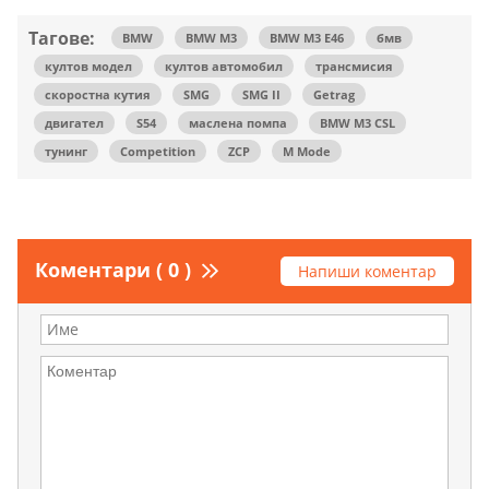
Тагове:
BMW
BMW M3
BMW M3 E46
бмв
култов модел
култов автомобил
трансмисия
скоростна кутия
SMG
SMG II
Getrag
двигател
S54
маслена помпа
BMW M3 CSL
тунинг
Competition
ZCP
M Mode
Коментари ( 0 )
Напиши коментар