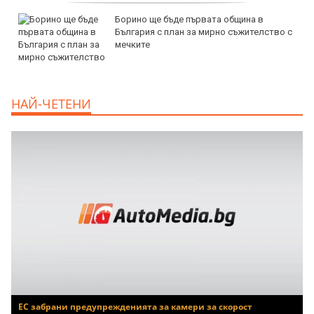
Борино ще бъде първата община в
България с план за мирно съжителство с
мечките
НАЙ-ЧЕТЕНИ
ЕС забрани предупрежденията за камери за скорост