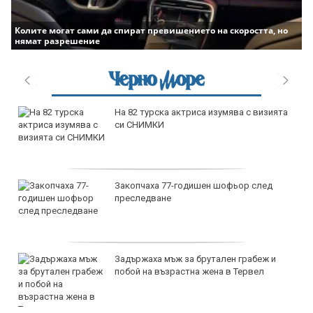
Колите могат сами да спират превишението на скоростта, но
нямат разрешение
На 82 турска актриса изумява с визията
си СНИМКИ
Закопчаха 77-годишен шофьор след
преследване
Задържаха мъж за брутален грабеж и
побой на възрастна жена в Тервел