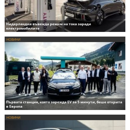
Нидерландия въвежда режим на тока заради
електромобилите
НОВИНИ
Първата станция, която зарежда EV за 5 минути, беше открита
в Европа
НОВИНИ