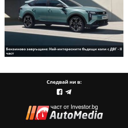
Бензиново завръщане: Най-интересните бъдещи коли с ДВГ - II
част
Следвай ни в: