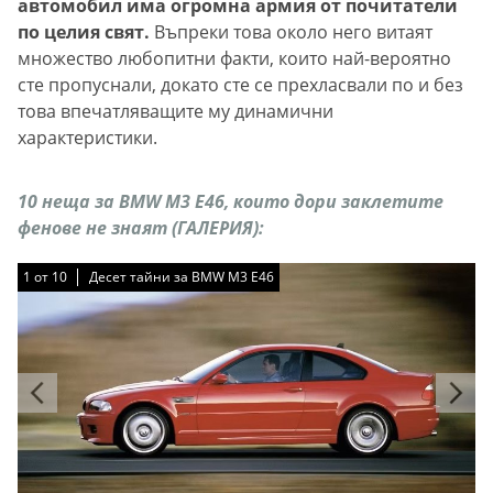
автомобил има огромна армия от почитатели
по целия свят.
Въпреки това около него витаят
множество любопитни факти, които най-вероятно
сте пропуснали, докато сте се прехласвали по и без
това впечатляващите му динамични
характеристики.
10 неща за BMW M3 E46, които дори заклетите
фенове не знаят (ГАЛЕРИЯ):
1
1
1
1
1
1
1
1
1
1
от
от
от
от
от
от
от
от
от
от
10
10
10
10
10
10
10
10
10
10
Десет тайни за BMW M3 E46
Десет тайни за BMW M3 E46
Десет тайни за BMW M3 E46
Десет тайни за BMW M3 E46
Десет тайни за BMW M3 E46
Десет тайни за BMW M3 E46
Десет тайни за BMW M3 E46
Десет тайни за BMW M3 E46
Десет тайни за BMW M3 E46
Десет тайни за BMW M3 E46