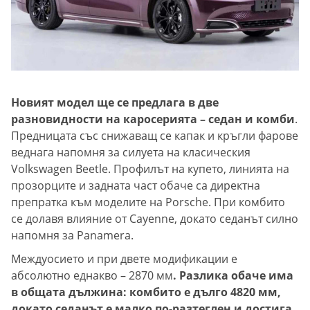
Новият модел ще се предлага в две
разновидности на каросерията – седан и комби
.
Предницата със снижаващ се капак и кръгли фарове
веднага напомня за силуета на класическия
Volkswagen Beetle. Профилът на купето, линията на
прозорците и задната част обаче са директна
препратка към моделите на Porsche. При комбито
се долавя влияние от Cayenne, докато седанът силно
напомня за Panamera.
Междуосието и при двете модификации е
абсолютно еднакво – 2870 мм
. Разлика обаче има
в общата дължина: комбито е дълго 4820 мм,
докато седанът е малко по-разтеглен и достига