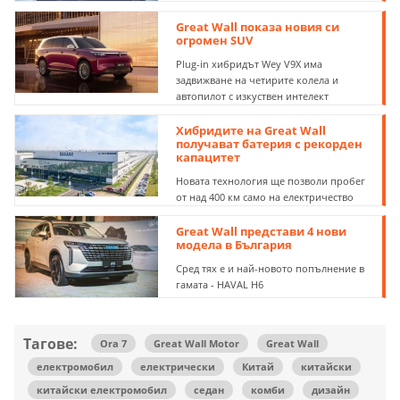
Great Wall показа новия си
огромен SUV
Plug-in хибридът Wey V9X има
задвижване на четирите колела и
автопилот с изкуствен интелект
Хибридите на Great Wall
получават батерия с рекорден
капацитет
Новата технология ще позволи пробег
от над 400 км само на електричество
Great Wall представи 4 нови
модела в България
Сред тях е и най-новото попълнение в
гамата - HAVAL H6
Тагове:
Ora 7
Great Wall Motor
Great Wall
електромобил
електрически
Китай
китайски
китайски електромобил
седан
комби
дизайн