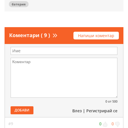
батерия
Коментари ( 9 )
Напиши коментар
0
от 500
ДОБАВИ
Влез
|
Регистрирай се
#9
0
0