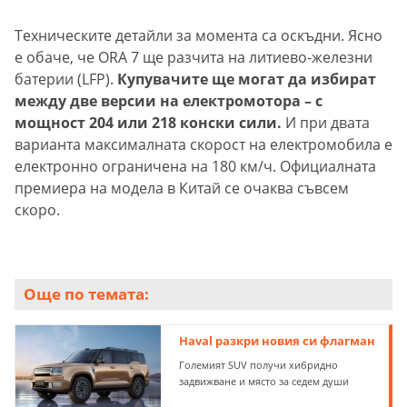
Техническите детайли за момента са оскъдни. Ясно
е обаче, че ORA 7 ще разчита на литиево-железни
батерии (LFP).
Купувачите ще могат да избират
между две версии на електромотора – с
мощност 204 или 218 конски сили.
И при двата
варианта максималната скорост на електромобила е
електронно ограничена на 180 км/ч. Официалната
премиера на модела в Китай се очаква съвсем
скоро.
Още по темата:
Haval разкри новия си флагман
Големият SUV получи хибридно
задвижване и място за седем души