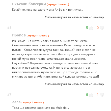
Скъсани боксерки
( преди 1 месец )
Комбито леко на разтеглена Алфа ми прилича...
Сигнализирай за неуместен коментар
#8
5
0
Пропов
( преди 1 месец )
Из Германия шета малкия модел. Виждат се често.
Симпатично, ама повече комично. Като го видя и все се
питам - Какъв човек купува такива...неща?! Ако е сляп не
може да кара, значи не е сляп. Да са му я дали подарък -
някой му се подиграва, ама твърде скъпа ирония.
Служебна?! Фирмите гонят имидж - с това не става. А сега
пускат и по голяма смешка. И вече е само комично и
никак симпатично, щото това нещо е твърде голямо и не
минава за шега. Абе наистина, кой купува такива... неща?!
Сигнализирай за неуместен коментар
#7
6
1
леле
( преди 1 месец )
Това ще отнеме короната на Multipla...