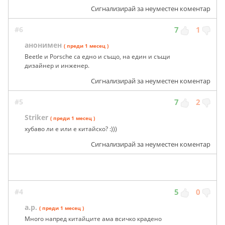
Сигнализирай за неуместен коментар
#6
7
1
анонимен
( преди 1 месец )
Beetle и Porsche са едно и също, на един и същи
дизайнер и инженер.
Сигнализирай за неуместен коментар
#5
7
2
Striker
( преди 1 месец )
хубаво ли е или е китайско? :)))
Сигнализирай за неуместен коментар
#4
5
0
a.p.
( преди 1 месец )
Много напред китайците ама всичко крадено