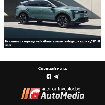
Бензиново завръщане: Най-интересните бъдещи коли с ДВГ - II
част
Следвай ни в: