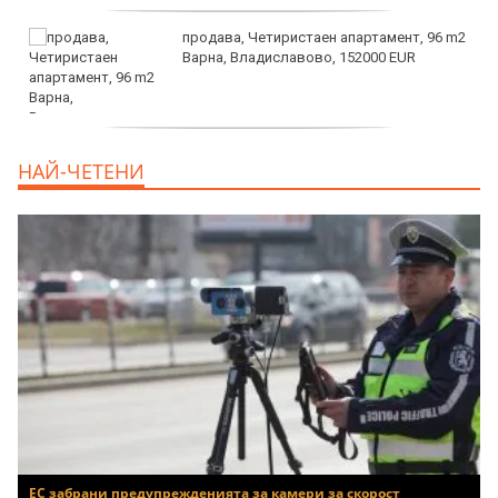
продава, Четиристаен апартамент, 96 m2
Варна, Владиславово, 152000 EUR
продава, Къща, 370 m2 София област, гр.
НАЙ-ЧЕТЕНИ
Костинброд, 358000 EUR
ЕС забрани предупрежденията за камери за скорост