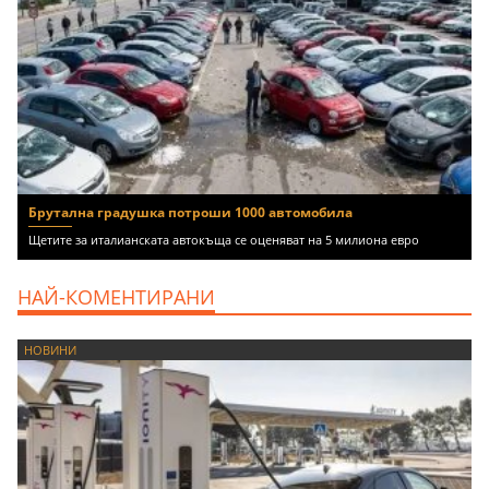
Брутална градушка потроши 1000 автомобила
Щетите за италианската автокъща се оценяват на 5 милиона евро
НАЙ-КОМЕНТИРАНИ
НОВИНИ