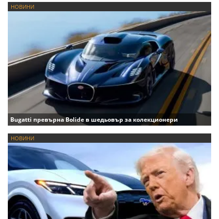
НОВИНИ
Bugatti превърна Bolide в шедьовър за колекционери
НОВИНИ