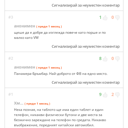
Сигнализирай за неуместен коментар
#3
1
0
анонимен
( преди 1 месец )
щеше да е добре да изглежда повече като порше и по
малко като VW
Сигнализирай за неуместен коментар
#2
8
0
анонимен
( преди 1 месец )
Панамера-Бръмбар. Най-доброто от ФВ на едно място.
Сигнализирай за неуместен коментар
#1
9
2
Хм...
( преди 1 месец )
Нека позная, на таблото ще има един таблет и един
телефон, никакви физически бутони и две места за
безжично зареждане на телефон по средата. Никакво
въображение, поредният китайски автомобил.