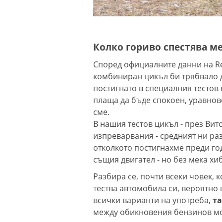
Колко гориво спестява м
Според официалните данни на Ren
комбиниран цикъл би трябвало да
постигнато в специалния тестов 
плаща да бъде спокоен, уравнов
сме.
В нашия тестов цикъл - през Вит
изпреварвания - средният ни разх
отколкото постигнахме преди го
същия двигател - но без мека х
Разбира се, почти всеки човек, к
тества автомобила си, вероятно 
всички варианти на употреба,
та
между обикновения бензинов мот