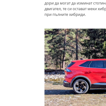
дори да могат да изминат стотин
двигател, те си остават меки хи
при пълните хибриди.