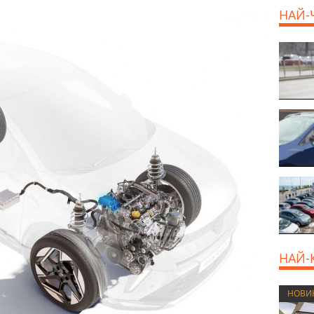
продава, Къща, 110 m2
НАЙ-
София, Доброславци
(с.), 275000 EUR
НАЙ-
НОВИ