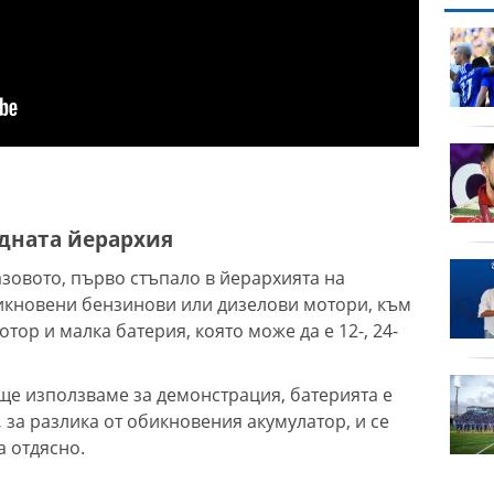
август
продава, Къща, 471 m2
Варна област, м-т Ален
Мак, 530000 EUR
 с имоти
дава под наем, Офис, 84
m2 Варна, Общината,
2000 EUR
дната йерархия
катег
продава, Двустаен
азовото, първо стъпало в йерархията на
ото
апартамент, 54 m2
бикновени бензинови или дизелови мотори, към
12-те
Варна, Завод Дружба,
тор и малка батерия, която може да е 12-, 24-
ремахване
155000 EUR
продава, Четиристаен
 ще използваме за демонстрация, батерията е
а нов
апартамент, 105 m2
,
за разлика от обикновения акумулатор, и се
гария
Варна, Кайсиева
а отдясно.
Градина, 139500 EUR
важна