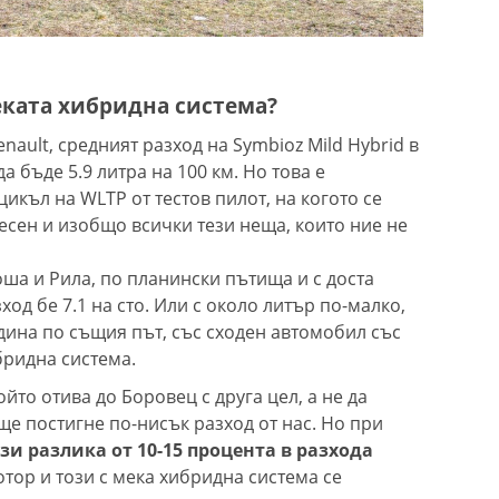
еката хибридна система?
ault, средният разход на Symbioz Mild Hybrid в
 бъде 5.9 литра на 100 км. Но това е
цикъл на WLTP от тестов пилот, на когото се
есен и изобщо всички тези неща, които ние не
оша и Рила, по планински пътища и с доста
од бе 7.1 на сто. Или с около литър по-малко,
дина по същия път, със сходен автомобил със
ибридна система.
ойто отива до Боровец с друга цел, а не да
ще постигне по-нисък разход от нас. Но при
зи разлика от 10-15 процента в разхода
ор и този с мека хибридна система се