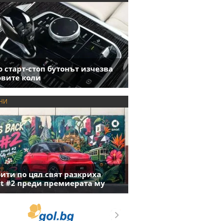
 старт-стоп бутонът изчезва
овите коли
НИ
ити по цял свят разкриха
t #2 преди премиерата му