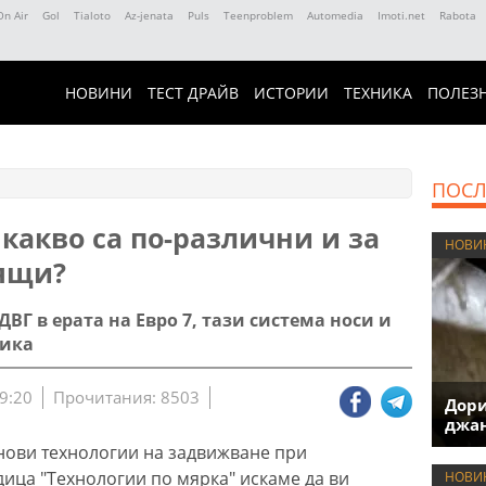
On Air
Gol
Tialoto
Az-jenata
Puls
Teenproblem
Automedia
Imoti.net
Rabota
НОВИНИ
ТЕСТ ДРАЙВ
ИСТОРИИ
ТЕХНИКА
ПОЛЕЗ
ПОСЛ
какво са по-различни и за
НОВИ
дящи?
ВГ в ерата на Евро 7, тази система носи и
ника
9:20
Прочитания: 8503
Дори
джан
 нови технологии на задвижване при
дица "Технологии по мярка" искаме да ви
НОВИ