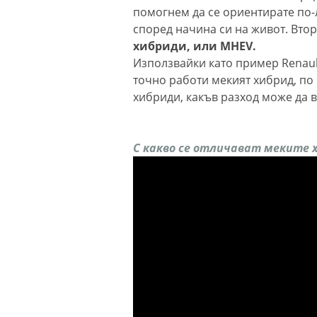
помогнем да се ориентирате по-
според начина си на живот. Вто
хибриди, или MHEV.
Използвайки като пример Renault
точно работи мекият хибрид, по 
хибриди, какъв разход може да в
С какво се отличават меките 