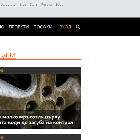
Az-deteto
Blog
Start
Posoka
Boec
НО
ПРОЕКТИ
ПОСОКИ
ВХОД
ЕДНИ
НИ
 малко мръсотия върху
та води до загуба на контрол
НИ