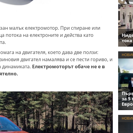
зан малък електромотор. При спиране или
а потока на електроните и действа като
Нид
тока
та.
омага на двигателя, което дава две ползи:
НОВИ
зиновия двигател намалява и се пести гориво, и
а динамиката.
Електромоторът обаче не е в
ятелно.
Първ
за 5
Евро
НОВИ