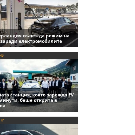
ерландия въвежда режим на
 заради електромобилите
НИ
ата станция, която зарежда EV
 минути, беше открита в
па
НИ