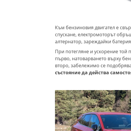
Към бензиновия двигател е свър
спускане, електромоторът обръщ
алтернатор, зареждайки батерия
При потегляне и ускорение той п
първо, натоварването върху бен
второ, забележимо се подобряв
състояние да действа самосто