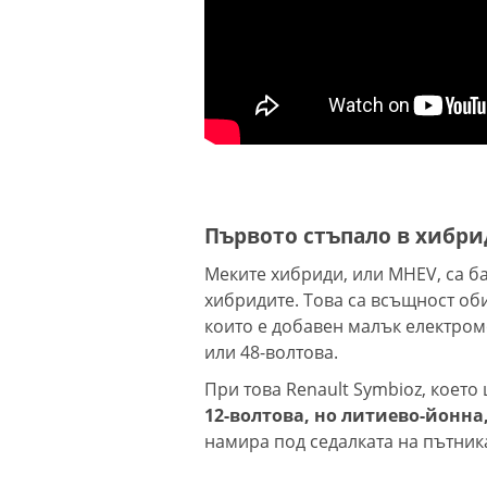
Хороскоп за 7 
2026
Спад на сделки
във Варна
Първото стъпало в хибри
Съдът отмени
Меките хибриди, или MHEV, са б
предварителн
хибридите. Това са всъщност о
изпълнение на 
които е добавен малък електромо
заповеди за п
на сгради в Баба Алино
или 48-волтова.
5 дни преди
При това Renault Symbioz, което
обявяването н
12-волтова, но литиево-йонна
президент в Ун
намира под седалката на пътник
няма нито един
официален кандидат