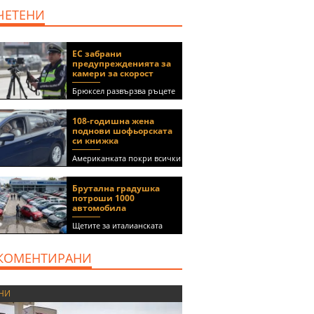
ЧЕТЕНИ
ЕС забрани
предупрежденията за
камери за скорост
Брюксел развързва ръцете
на правителствата за
спиране на функции в
108-годишна жена
приложения като Waze и
поднови шофьорската
Google Maps
си книжка
Американката покри всички
медицински изисквания, за
да получи документа
Брутална градушка
(ВИДЕО)
потроши 1000
автомобила
Щетите за италианската
автокъща се оценяват на 5
милиона евро
КОМЕНТИРАНИ
НИ