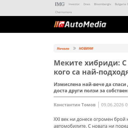
Investor
Dnes
Bloombergtv
Bulgaria 
Chernomore
Начало
НОВИНИ
Меките хибриди: С 
кого са най-подхо
Измислена най-вече да спаси Д
доста други ползи за собстве
Константин Томов
09.06.2026 0
XXI век ни донесе огромен брой
автомобилите. С новата ни поре