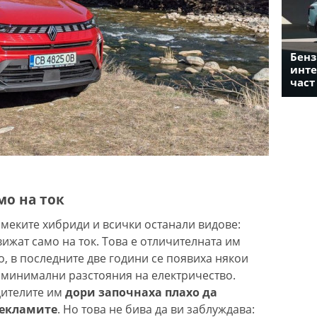
Бенз
инте
част
мо на ток
 меките хибриди и всички останали видове:
вижат само на ток. Това е отличителната им
о, в последните две години се появиха някои
 минимални разстояния на електричество.
дителите им
дори започнаха плахо да
рекламите
. Но това не бива да ви заблуждава: