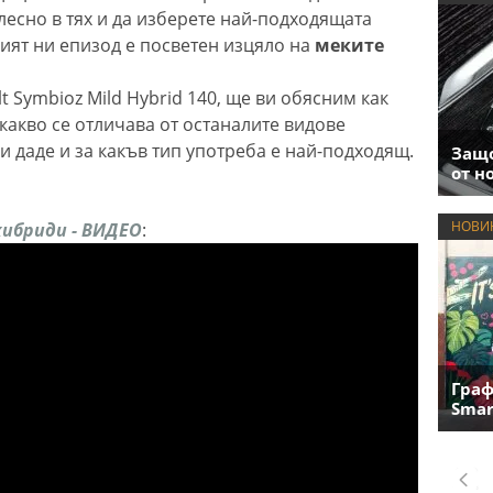
лесно в тях и да изберете най-подходящата
рият ни епизод е посветен изцяло на
меките
 Symbioz Mild Hybrid 140, ще ви обясним как
какво се отличава от останалите видове
и даде и за какъв тип употреба е най-подходящ.
Защо
от н
НОВИ
хибриди - ВИДЕО
:
Граф
Smar