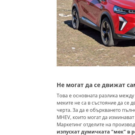
Не могат да се движат са
Това е основната разлика между
меките не са в състояние да се д
черта. За да е объркването пълн
MHEV, които могат да изминават
Маркетинг отделите на произво
изпускат думичката "мек" в 