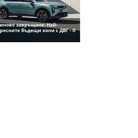
иново завръщане: Най-
ресните бъдещи коли с ДВГ - II