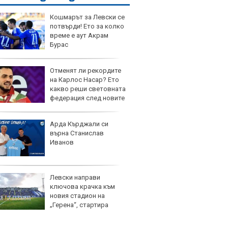
Кошмарът за Левски се
потвърди! Ето за колко
време е аут Акрам
Бурас
Отменят ли рекордите
на Карлос Насар? Ето
какво реши световната
федерация след новите
ории
Арда Кърджали си
върна Станислав
Иванов
Левски направи
ключова крачка към
новия стадион на
„Герена“, стартира
 процедура