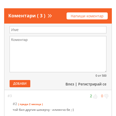
Коментари ( 3 )
Напиши коментар
0
от 500
ДОБАВИ
Влез
|
Регистрирай се
#3
2
0
#2
( преди 2 месеца )
той бил другия шекерчу - илиянчо бе ;-)