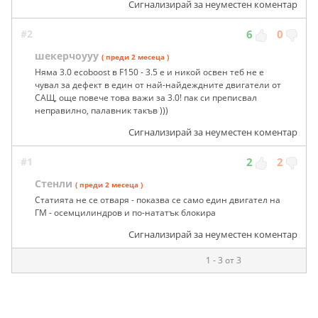
Сигнализирай за неуместен коментар
#2
6
0
шекерчоууу
( преди 2 месеца )
Няма 3.0 ecoboost в F150 - 3.5 е и никой освен теб не е
чувал за дефект в един от най-найдеждните двигатели от
САЩ, още повече това важи за 3.0! пак си преписвал
неправилно, палавник такъв )))
Сигнализирай за неуместен коментар
#1
2
2
Стенли
( преди 2 месеца )
Статията не се отваря - показва се само един двигател на
ГМ - осемцилиндров и по-нататък блокира
Сигнализирай за неуместен коментар
1 - 3 от 3