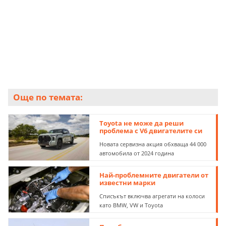
сложната конструкция, 5.0-литровият V8 Coyote на
Ford, който познаваме в Европа под капака на
Mustang, изглежда в голяма степен имунизиран
срещу хронични дефекти.
Още по темата:
Toyota не може да реши
проблема с V6 двигателите си
Новата сервизна акция обхваща 44 000
автомобила от 2024 година
Най-проблемните двигатели от
известни марки
Списъкът включва агрегати на колоси
като BMW, VW и Toyota