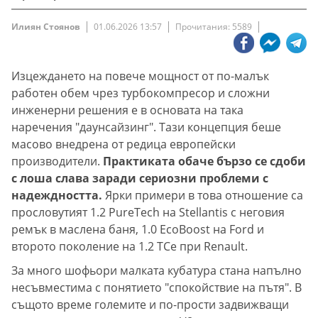
Илиян Стоянов
01.06.2026 13:57
Прочитания: 5589
Изцеждането на повече мощност от по-малък
работен обем чрез турбокомпресор и сложни
инженерни решения е в основата на така
наречения "даунсайзинг". Тази концепция беше
масово внедрена от редица европейски
производители.
Практиката обаче бързо се сдоби
с лоша слава заради сериозни проблеми с
надеждността.
Ярки примери в това отношение са
прословутият 1.2 PureTech на Stellantis с неговия
ремък в маслена баня, 1.0 EcoBoost на Ford и
второто поколение на 1.2 TCe при Renault.
За много шофьори малката кубатура стана напълно
несъвместима с понятието "спокойствие на пътя". В
същото време големите и по-прости задвижващи