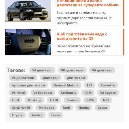
Пет обикновени коли с
двигатели за суперавтомобили
Тези седани и комбита могат да
засрамят дори спортни машини на
магистралата
Audi подготвя изненада с
двигателите на Q9
Най-големият SUV на германската
марка ще получи бензинов V8
Тагове:
V8 двигател
V8 двигатели
V6 двигател
V6 двигатели
двигател
двигатели
чупливи двигатели
General Motors
LS7
Corvette
V8 Hemi
V6 EcoBoost
Stellantis
RAM
V8 Coyote
Ford
Mustang
F-150
Bronco
BMW
N63
X6 xDrive50
Mercedes
Audi
Honda
Acura
Toyota
Tundra
Lexus