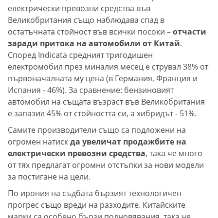
електрически превозни средства във
Великобритания също наблюдава спад в
остатъчната стойност във всички посоки –
отчасти
заради притока на автомобили от Китай
.
Според Indicata средният тригодишен
електромобил през миналия месец е струвал 38% от
първоначалната му цена (в Германия, Франция и
Испания - 46%). За сравнение: бензиновият
автомобил на същата възраст във Великобритания
е запазил 45% от стойността си, а хибридът - 51%.
Самите производители също са подложени на
огромен натиск
да увеличат продажбите на
електрически превозни средства
, така че много
от тях предлагат огромни отстъпки за нови модели
за постигане на цели.
По ирония на съдбата бързият технологичен
прогрес също вреди на разходите. Китайските
марки са особено бързи подновявания, така че