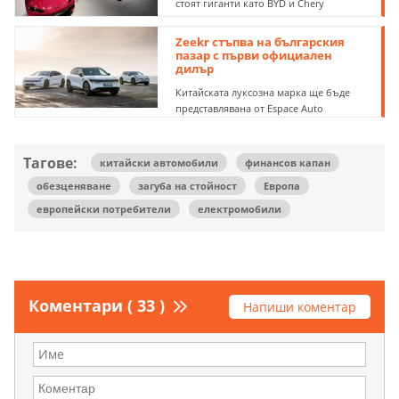
стоят гиганти като BYD и Chery
Zeekr стъпва на българския
пазар с първи официален
дилър
Китайската луксозна марка ще бъде
представлявана от Espace Auto
Тагове:
китайски автомобили
финансов капан
обезценяване
загуба на стойност
Европа
европейски потребители
електромобили
Коментари ( 33 )
Напиши коментар