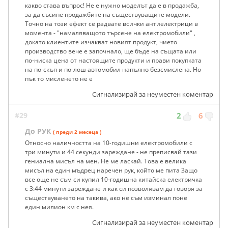
какво става въпрос! Не е нужно моделът да е в продажба,
за да съсипе продажбите на съществуващите модели.
Точно на този ефект се радвате всички антиелектрици в
момента - "намаляващото търсене на електромобили" ,
докато клиентите изчакват новият продукт, чието
производство вече е започнало, ще бъде на същата или
по-ниска цена от настоящите продукти и прави покупката
на по-скъп и по-лош автомобил напълно безсмислена. Но
пък то мисленето не е
Сигнализирай за неуместен коментар
#29
2
6
До РУК
( преди 2 месеца )
Относно наличността на 10-годишни електромобили с
три минути и 44 секунди зареждане - не преписвай тази
гениална мисъл на мен. Не ме ласкай. Това е велика
мисъл на един мъдрец наречен рук, който ме пита Защо
все още не съм си купил 10-годишна китайска електричка
с 3:44 минути зареждане и как си позволявам да говоря за
съществуването на такива, ако не съм изминал поне
един милион км с нея.
Сигнализирай за неуместен коментар