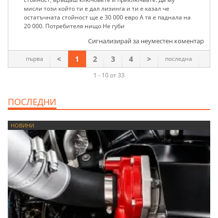
мисли този който ти е дал лизинга и ти е казал че
остатъчната стойност ще е 30 000 евро А тя е паднала на
20 000. Потребителя нищо Не губи
Сигнализирай за неуместен коментар
<
1
2
3
4
>
първа
последна
1 - 10 от 33
ПОСЛЕДНИ
НОВИНИ