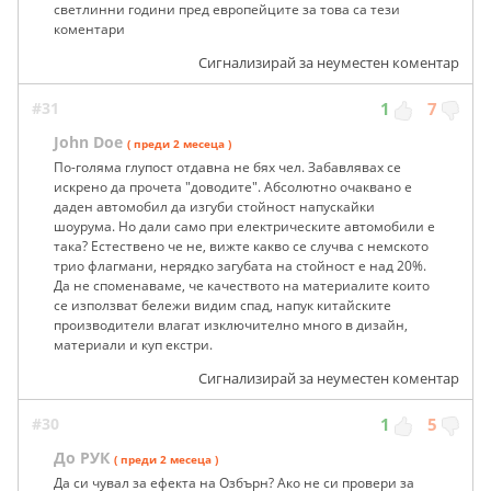
светлинни години пред европейците за това са тези
коментари
Сигнализирай за неуместен коментар
#31
1
7
John Doe
( преди 2 месеца )
По-голяма глупост отдавна не бях чел. Забавлявах се
искрено да прочета "доводите". Абсолютно очаквано е
даден автомобил да изгуби стойност напускайки
шоурума. Но дали само при електрическите автомобили е
така? Естествено че не, вижте какво се случва с немското
трио флагмани, нерядко загубата на стойност е над 20%.
Да не споменаваме, че качеството на материалите които
се използват бележи видим спад, напук китайските
производители влагат изключително много в дизайн,
материали и куп екстри.
Сигнализирай за неуместен коментар
#30
1
5
До РУК
( преди 2 месеца )
Да си чувал за ефекта на Озбърн? Ако не си провери за