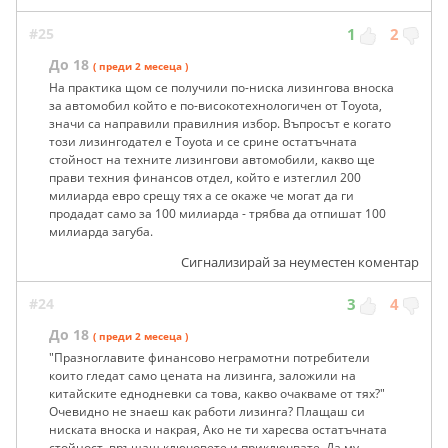
#25
1
2
До 18
( преди 2 месеца )
На практика щом се получили по-ниска лизингова вноска
за автомобил който е по-високотехнологичен от Toyota,
значи са направили правилния избор. Въпросът е когато
този лизингодател е Toyota и се срине остатъчната
стойност на техните лизингови автомобили, какво ще
прави техния финансов отдел, който е изтеглил 200
милиарда евро срещу тях а се окаже че могат да ги
продадат само за 100 милиарда - трябва да отпишат 100
милиарда загуба.
Сигнализирай за неуместен коментар
#24
3
4
До 18
( преди 2 месеца )
"Празноглавите финансово неграмотни потребители
които гледат само цената на лизинга, заложили на
китайските еднодневки са това, какво очакваме от тях?"
Очевидно не знаеш как работи лизинга? Плащаш си
ниската вноска и накрая, Ако не ти харесва остатъчната
стойност, връщаш ключовете и приключвате. Да му