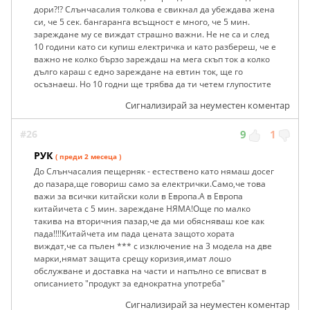
дори?!? Слънчасалия толкова е свикнал да убеждава жена
си, че 5 сек. бангаранга всъщност е много, че 5 мин.
зареждане му се виждат страшно важни. Не не са и след
10 години като си купиш електричка и като разбереш, че е
важно не колко бързо зареждаш на мега скъп ток а колко
дълго караш с едно зареждане на евтин ток, ще го
осъзнаеш. Но 10 годни ще трябва да ти четем глупостите
Сигнализирай за неуместен коментар
#26
9
1
РУК
( преди 2 месеца )
До Слънчасалия пещерняк - естествено като нямаш досег
до пазара,ще говориш само за електрички.Само,че това
важи за всички китайски коли в Европа.А в Европа
китайичета с 5 мин. зареждане НЯМА!Още по малко
такива на вторичния пазар,че да ми обясняваш кое как
пада!!!!Китайчета им пада цената защото хората
виждат,че са пълен *** с изключение на 3 модела на две
марки,нямат защита срещу коризия,имат лошо
обслужване и доставка на части и напълно се вписват в
описанието "продукт за еднократна употреба"
Сигнализирай за неуместен коментар