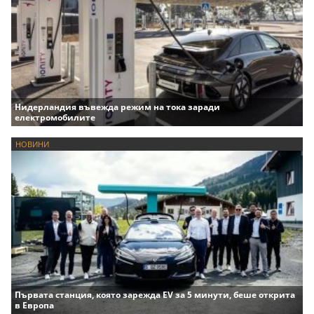
Нидерландия въвежда режим на тока заради
електромобилите
НОВИНИ
Първата станция, която зарежда EV за 5 минути, беше открита
в Европа