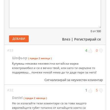
0
от 500
ДОБАВИ
Влез
|
Регистрирай се
#33
4
0
Шофьор
( преди 2 месеца )
Купуваш някаква неизвестна китайска марка
електромобил и си е вечно твой, или като ти омръзне го
подаряваш... понеже никой няма да ти даде пари за него!
Сигнализирай за неуместен коментар
#32
1
5
Daniel
( преди 2 месеца )
Не се излагайте тези коментари са за това защото
европейците губят тотално от китайците които са