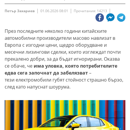
Петър Захариев
01.06.2026 08:01
Прочитания: 14213
През последните няколко години китайските
автомобилни производители масово навлизат в
Европа с изгодни цени, щедро оборудване и
месечни лизингови сделки, които изглеждат почти
прекалено добри, за да бъдат игнорирани. Оказва
се обаче, че
има уловка, която потребителите
едва сега започнат да забелязват
–
тези електромобили губят стойност страшно бързо,
след като напуснат шоурума.