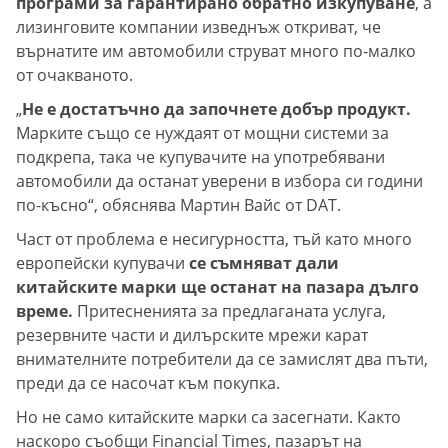
програми за гарантирано обратно изкупуване
, а
лизинговите компании изведнъж откриват, че
върнатите им автомобили струват много по-малко
от очакваното.
„
Не е достатъчно да започнете добър продукт.
Марките също се нуждаят от мощни системи за
подкрепа, така че купувачите на употребявани
автомобили да останат уверени в избора си години
по-късно“, обяснява Мартин Вайс от DAT.
Част от проблема е несигурността, тъй като много
европейски купувачи
се съмняват дали
китайските марки ще останат на пазара дълго
време.
Притесненията за предлаганата услуга,
резервните части и дилърските мрежи карат
внимателните потребители да се замислят два пъти,
преди да се насочат към покупка.
Но не само китайските марки са засегнати. Както
наскоро съобщи Financial Times, пазарът на