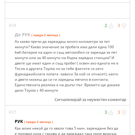
#28
2
3
До РУК
( преди 2 месеца )
Ах какво пречи да зареждаш много километри за пет
минути? Какво значение за пробега има дали една 100
kwh батерия на един и същ автомобил се зарежда за пет
минути или за 40 минути на бърза зарядна станция? И
двете ще имат един и същ пробег ( освен ако едната не е
Тесла а другата Toyota но за тебе фактите са като
фурнаджийската лопата -зависи За кой се отнасят), както
и двете можеш да си ги заредиш евтино в контакта.
Единствената разлика е на дълъг път. Времето ще докаже
дали Toyota с 40 минути
Сигнализирай за неуместен коментар
#27
3
3
РУК
( преди 2 месеца )
Как може някой да го хвали това 5 мин. зареждане без да
е ползвал кола с такова и да зареждал така поне веднъж