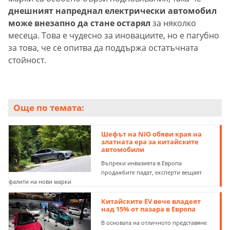
днешният напреднал електрически автомобил
може внезапно да стане остарял
за няколко
месеца. Това е чудесно за иновациите, но е пагубно
за това, че се опитва да поддържа остатъчната
стойност.
Още по темата:
Шефът на NIO обяви края на
златната ера за китайските
автомобили
Въпреки инвазията в Европа
продажбите падат, експерти вещаят
фалити на нови марки
Китайските ЕV вече владеят
над 15% от пазара в Европа
В основата на отличното представяне