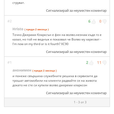
струват.
Сигнализирай за неуместен коментар
#2
6
0
Hristo
( преди 2 месеца )
Точно Джерами Кларксън е фен на волво.незнам къде го е
казал, но той не веднъж е показвал че Волво му харесват -
I'm now on my third or is it fourth? XC90
Сигнализирай за неуместен коментар
#1
2
11
анонимен
( преди 2 месеца )
и понеже свършиха служебните решиха в сервизите да
трошат автомобили на клиенти радвайте се на живота
докато не сте си купили волво джереми кларксон
Сигнализирай за неуместен коментар
1 - 3 от 3