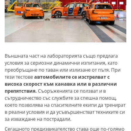
Външната част на лабораторията също предлага
условия за сериозни динамични изпитания, като
преобръщане по таван или излизане от пътя. При
тези тестове
автомобилите се изстрелват с
висока скорост към канавка или в различни
препятствия.
Съоръженията се ползват и в
сътрудничество със службите за спешна помощ,
което позволява на спасителните екипи да тренират
в реални условия и да усъвършенстват техниките си
за изваждане на пострадали.
Сегашното предизвикателство става още по-голямо