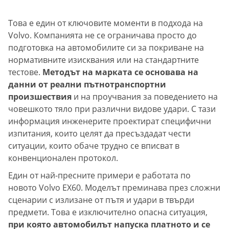
Това е един от ключовите моменти в подхода на
Volvo. Компанията не се ограничава просто до
подготовка на автомобилите си за покриване на
нормативните изисквания или на стандартните
тестове.
Методът на марката се основава на
данни от реални пътнотранспортни
произшествия
и на проучвания за поведението на
човешкото тяло при различни видове удари. С тази
информация инженерите проектират специфични
изпитания, които целят да пресъздадат чести
ситуации, които обаче трудно се вписват в
конвенционален протокол.
Един от най-пресните примери е работата по
новото Volvo EX60. Моделът преминава през сложни
сценарии с излизане от пътя и удари в твърди
предмети. Това е изключително опасна ситуация,
при която автомобилът напуска платното и се