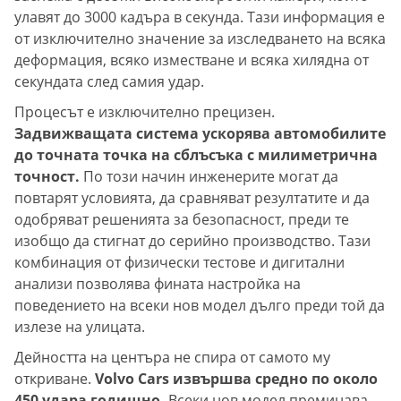
улавят до 3000 кадъра в секунда. Тази информация е
от изключително значение за изследването на всяка
деформация, всяко изместване и всяка хилядна от
секундата след самия удар.
Процесът е изключително прецизен.
Задвижващата система ускорява автомобилите
до точната точка на сблъсъка с милиметрична
точност.
По този начин инженерите могат да
повтарят условията, да сравняват резултатите и да
одобряват решенията за безопасност, преди те
изобщо да стигнат до серийно производство. Тази
комбинация от физически тестове и дигитални
анализи позволява фината настройка на
поведението на всеки нов модел дълго преди той да
излезе на улицата.
Дейността на центъра не спира от самото му
откриване.
Volvo Cars извършва средно по около
450 удара годишно.
Всеки нов модел преминава