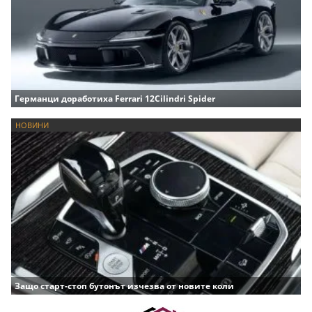
Германци доработиха Ferrari 12Cilindri Spider
НОВИНИ
Защо старт-стоп бутонът изчезва от новите коли