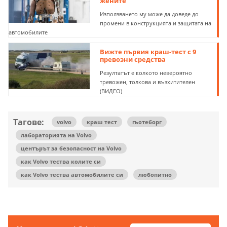
жените
Използването му може да доведе до
промени в конструкцията и защитата на
автомобилите
Вижте първия краш-тест с 9
превозни средства
Резултатът е колкото невероятно
тревожен, толкова и възхитителен
(ВИДЕО)
Тагове:
volvo
краш тест
гьотеборг
лабораторията на Volvo
центърът за безопасност на Volvo
как Volvo тества колите си
как Volvo тества автомобилите си
любопитно