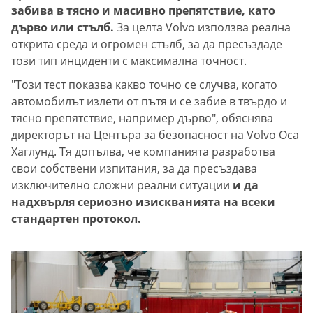
забива в тясно и масивно препятствие, като
дърво или стълб.
За целта Volvo използва реална
открита среда и огромен стълб, за да пресъздаде
този тип инциденти с максимална точност.
"Този тест показва какво точно се случва, когато
автомобилът излети от пътя и се забие в твърдо и
тясно препятствие, например дърво", обяснява
директорът на Центъра за безопасност на Volvo Оса
Хаглунд. Тя допълва, че компанията разработва
свои собствени изпитания, за да пресъздава
изключително сложни реални ситуации
и да
надхвърля сериозно изискванията на всеки
стандартен протокол.