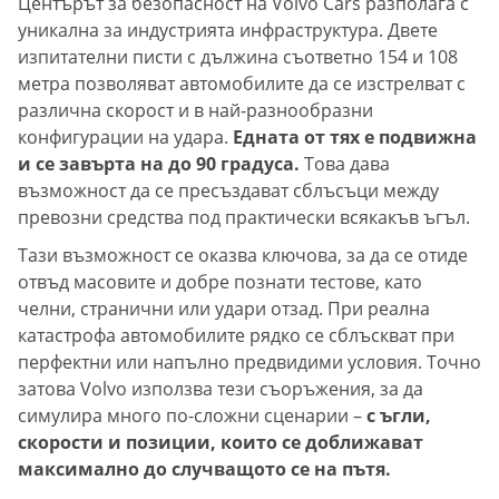
Центърът за безопасност на Volvo Cars разполага с
уникална за индустрията инфраструктура. Двете
изпитателни писти с дължина съответно 154 и 108
метра позволяват автомобилите да се изстрелват с
различна скорост и в най-разнообразни
конфигурации на удара.
Едната от тях е подвижна
и се завърта на до 90 градуса.
Това дава
възможност да се пресъздават сблъсъци между
превозни средства под практически всякакъв ъгъл.
Тази възможност се оказва ключова, за да се отиде
отвъд масовите и добре познати тестове, като
челни, странични или удари отзад. При реална
катастрофа автомобилите рядко се сблъскват при
перфектни или напълно предвидими условия. Точно
затова Volvo използва тези съоръжения, за да
симулира много по-сложни сценарии –
с ъгли,
скорости и позиции, които се доближават
максимално до случващото се на пътя.