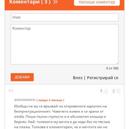
Коментари ( 3 )
Напиши коментар
0
от 500
ДОБАВИ
Влез
|
Регистрирай се
#3
1
2
анонимен
( преди 2 месеца )
Изобщо не му се връзвай на откровените идиотии на
безпунктуационният. Човечето живее и се храни от
злоба. Пише пълни глупости и е абсолютен клошар и
бедняк. Най- голямата му мечта е да ходи бос по пясъка
на плажа. Толкова е елементарен, че и мечтите ми не