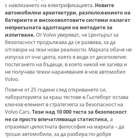
с навлизането на електрификацията.
Новите
автомобилни архитектури, разположението на
батериите и високоволтовите системи налагат
непрекъсната адаптация на методите за
изпитване.
От Volvo уверяват, че Центърът за
безопасност продължава да се развива, за да
отговори на тези нови реалности. Марката обаче не
изпуска от очи целта, която я води от десетилетия:
постигането на бъдеще, в което никой не загива и
не получава тежки наранявания в нов автомобил
Volvo.
Повече от 25 години след откриването си,
лабораторията за краш тестове в Гьотеборг остава
ключов елемент в стратегията за безопасност на
Volvo Cars.
Тези над 10 000 теста за безопасност
не са просто впечатляваща статистика,
а
отразяват цялостната философия на марката – да
троши автомобили, за да разбира по-добре