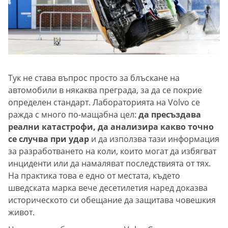
Тук не става въпрос просто за блъскане на
автомобили в някаква преграда, за да се покрие
определен стандарт. Лабораторията на Volvo се
ражда с много по-мащабна цел:
да пресъздава
реални катастрофи, да анализира какво точно
се случва при удар
и да използва тази информация
за разработването на коли, които могат да избягват
инциденти или да намаляват последствията от тях.
На практика това е едно от местата, където
шведската марка вече десетилетия наред доказва
историческото си обещание да защитава човешкия
живот.