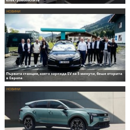
електромобилите
НОВИНИ
Първата станция, която зарежда EV за 5 минути, беше открита
в Европа
НОВИНИ