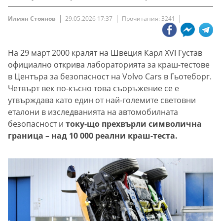
Илиян Стоянов
29.05.2026 17:37
Прочитания: 3241
На 29 март 2000 кралят на Швеция Карл XVI Густав
официално открива лабораторията за краш-тестове
в Центъра за безопасност на Volvo Cars в Гьотеборг.
Четвърт век по-късно това съоръжение се е
утвърждава като един от най-големите световни
еталони в изследванията на автомобилната
безопасност и
току-що прехвърли символична
граница – над 10 000 реални краш-теста.