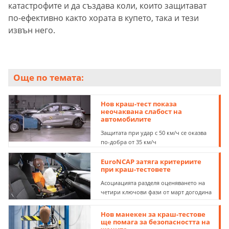
катастрофите и да създава коли, които защитават
по-ефективно както хората в купето, така и тези
извън него.
Още по темата:
Нов краш-тест показа
неочаквана слабост на
автомобилите
Защитата при удар с 50 км/ч се оказва
по-добра от 35 км/ч
EuroNCAP затяга критериите
при краш-тестовете
Асоциацията разделя оценяването на
четири ключови фази от март догодина
Нов манекен за краш-тестове
ще помага за безопасността на