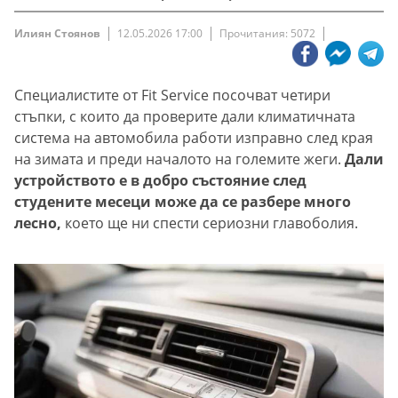
Илиян Стоянов
12.05.2026 17:00
Прочитания: 5072
Специалистите от Fit Service посочват четири
стъпки, с които да проверите дали климатичната
система на автомобила работи изправно след края
на зимата и преди началото на големите жеги.
Дали
устройството е в добро състояние след
студените месеци може да се разбере много
лесно,
което ще ни спести сериозни главоболия.