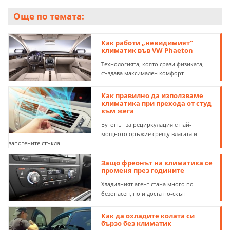
Още по темата:
Как работи „невидимият“
климатик във VW Phaeton
Технологията, която срази физиката,
създава максимален комфорт
Как правилно да използваме
климатика при прехода от студ
към жега
Бутонът за рециркулация е най-
мощното оръжие срещу влагата и
запотените стъкла
Защо фреонът на климатика се
променя през годините
Хладилният агент стана много по-
безопасен, но и доста по-скъп
Как да охладите колата си
бързо без климатик