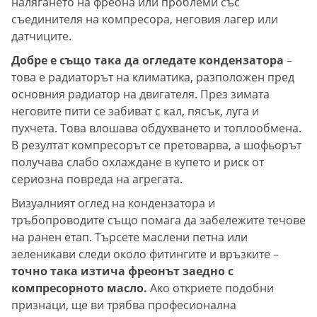
налягането на фреона или проблеми със
съединителя на компресора, неговия лагер или
датчиците.
Добре е също така да огледате кондензатора
–
това е радиаторът на климатика, разположен пред
основния радиатор на двигателя. През зимата
неговите пити се забиват с кал, пясък, луга и
пухчета. Това влошава обдухването и топлообмена.
В резултат компресорът се претоварва, а шофьорът
получава слабо охлаждане в купето и риск от
сериозна повреда на агрегата.
Визуалният оглед на кондензатора и
тръбопроводите също помага да забележите течове
на ранен етап. Търсете маслени петна или
зеленикави следи около фитингите и връзките –
точно така изтича фреонът заедно с
компресорното масло.
Ако откриете подобни
признаци, ще ви трябва професионална