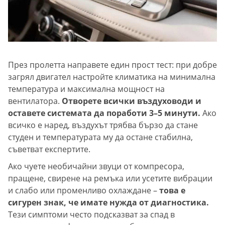
През пролетта направете един прост тест: при добре
загрял двигател настройте климатика на минимална
температура и максимална мощност на
вентилатора.
Отворете всички въздуховоди и
оставете системата да поработи 3–5 минути.
Ако
всичко е наред, въздухът трябва бързо да стане
студен и температурата му да остане стабилна,
съветват експертите.
Ако чуете необичайни звуци от компресора,
пращене, свирене на ремъка или усетите вибрации
и слабо или променливо охлаждане –
това е
сигурен знак, че имате нужда от диагностика.
Тези симптоми често подсказват за спад в