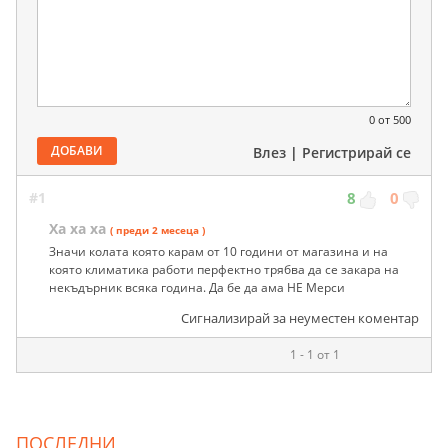
0
от 500
ДОБАВИ
Влез
|
Регистрирай се
#1
8
0
Ха ха ха
( преди 2 месеца )
Значи колата която карам от 10 години от магазина и на
която климатика работи перфектно трябва да се закара на
некъдърник всяка година. Да бе да ама НЕ Мерси
Сигнализирай за неуместен коментар
1 - 1 от 1
ПОСЛЕДНИ