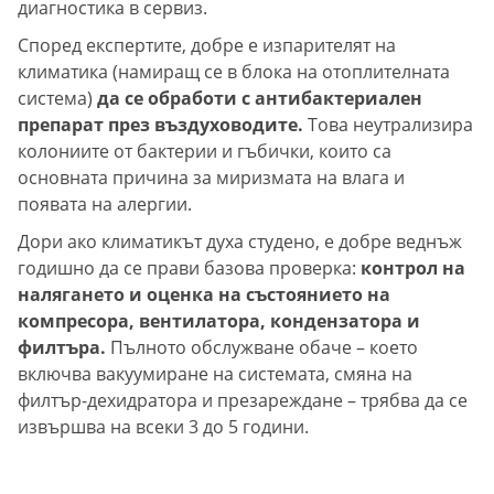
диагностика в сервиз.
Според експертите, добре е изпарителят на
климатика (намиращ се в блока на отоплителната
система)
да се обработи с антибактериален
препарат през въздуховодите.
Това неутрализира
колониите от бактерии и гъбички, които са
основната причина за миризмата на влага и
появата на алергии.
Дори ако климатикът духа студено, е добре веднъж
годишно да се прави базова проверка:
контрол на
налягането и оценка на състоянието на
компресора, вентилатора, кондензатора и
филтъра.
Пълното обслужване обаче – което
включва вакуумиране на системата, смяна на
филтър-дехидратора и презареждане – трябва да се
извършва на всеки 3 до 5 години.