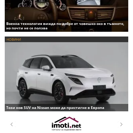
Военна технология вижда по-добре от човешко око в тъмното,
но почти не се ползва
НОВИНИ
Този нов SUV на Nissan може да пристигне в Европа