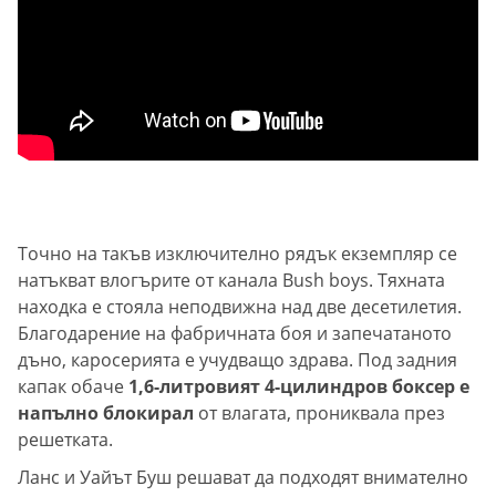
Точно на такъв изключително рядък екземпляр се
натъкват влогърите от канала Bush boys. Тяхната
находка е стояла неподвижна над две десетилетия.
Благодарение на фабричната боя и запечатаното
дъно, каросерията е учудващо здрава. Под задния
капак обаче
1,6-литровият 4-цилиндров боксер е
напълно блокирал
от влагата, прониквала през
решетката.
Ланс и Уайът Буш решават да подходят внимателно