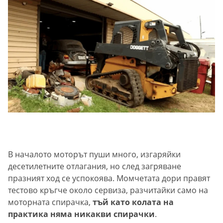
В началото моторът пуши много, изгаряйки
десетилетните отлагания, но след загряване
празният ход се успокоява. Момчетата дори правят
тестово кръгче около сервиза, разчитайки само на
моторната спирачка,
тъй като колата на
практика няма никакви спирачки
.