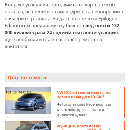
Въпреки успешния старт, димът от картера ясно
показва, че стените на цилиндрите са непоправимо
наядени от ръждата. За да се върне този Epilogue
Edition към предишния му блясък
след почти 132
000 километра и 24 години във лоши условия
,
ще е необходим пълен основен ремонт на
двигателя.
Още по темата:
VW ID.3 си сменя името, но
засега няма да е ID.Golf
Фейслифтът става Neo и получава
много нови функции, както и
физически бутони
Функция, която всеки