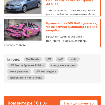
собственик на VW Golf трябва
да знае
Трик с чистачките показва защо това е
един от най-практичните автомобили
Краш-тест на VW Golf II доказва,
че не всичко в миналото е било
по-добро
Преди 35 години шофьорът и
пътниците не биха оцелели при
подобен сблъсък
Тагове:
VW Beetle
VW
golf
rabbit
VW Beetle Epilogue Edition
специален модел
кола реликва
VW костенурка
оригинална костенурка
Коментари ( 0 )
Напиши коментар