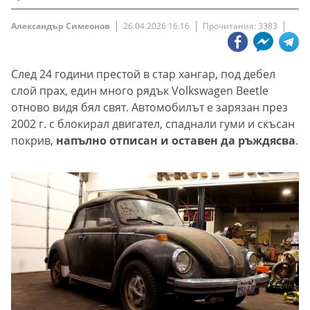
Александър Симеонов
26.04.2026 16:16
Прочитания: 3383
След 24 години престой в стар хангар, под дебел
слой прах, един много рядък Volkswagen Beetle
отново видя бял свят. Автомобилът е зарязан през
2002 г. с блокирал двигател, спаднали гуми и скъсан
покрив,
напълно отписан и оставен да ръждясва
.