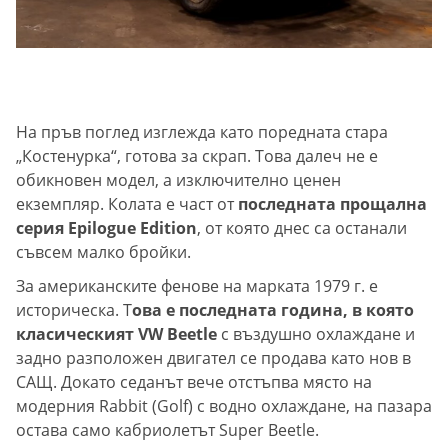
На пръв поглед изглежда като поредната стара
„Костенурка“, готова за скрап. Това далеч не е
обикновен модел, а изключително ценен
екземпляр. Колата е част от
последната прощална
серия Epilogue Edition
, от която днес са останали
съвсем малко бройки.
За американските фенове на марката 1979 г. е
историческа. Т
ова е последната година, в която
класическият VW Beetle
с въздушно охлаждане и
задно разположен двигател се продава като нов в
САЩ. Докато седанът вече отстъпва място на
модерния Rabbit (Golf) с водно охлаждане, на пазара
остава само кабриолетът Super Beetle.