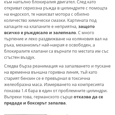
към напълно блокиралия двигател. След като
откриват сериозна ръжда в цилиндрите с помощта
на ендоскоп, те накисват мотора с обилно
количество химически смазки. Картината под
капаците на клапаните е неприятна,
защото
всичко е ръждясало и залепнало
. С много
търпение и леко раздвижване на коляновия вал на
ръка, механизмът най-накрая е освободен, а
блокиралите клапани са върнати по местата им със
сгъстен въздух.
Следва бърза реанимация на запалването и пускане
на временна външна горивна линия, тъй като
старият бензин се е превърнал в токсична
желеобразна маса. Измерването на компресията
показва 1.4 бара в един от проблемните цилиндри.
Въпреки това, германското сърце
отказва да се
предаде и боксерът запалва
.